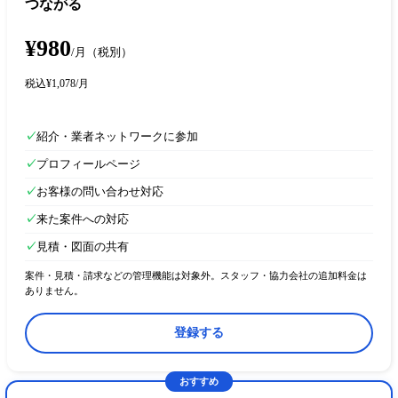
つながる
¥980
/月
（税別）
税込
¥1,078
/月
✓
紹介・業者ネットワークに参加
✓
プロフィールページ
✓
お客様の問い合わせ対応
✓
来た案件への対応
✓
見積・図面の共有
案件・見積・請求などの管理機能は対象外。スタッフ・協力会社の追加料金は
ありません。
登録する
おすすめ