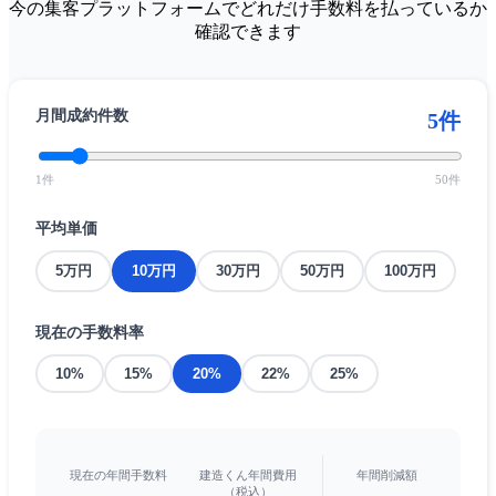
今の集客プラットフォームでどれだけ手数料を払っているか
確認できます
月間成約件数
5
件
1件
50件
平均単価
5万円
10万円
30万円
50万円
100万円
現在の手数料率
10%
15%
20%
22%
25%
現在の年間手数料
建造くん年間費用
年間削減額
（税込）