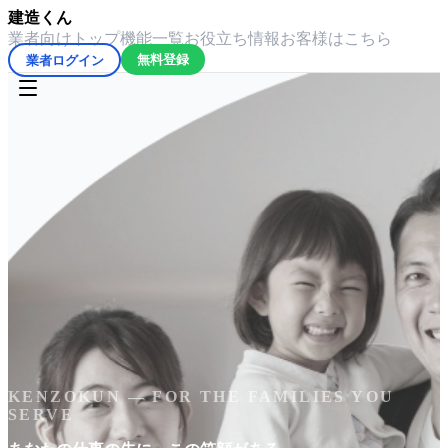
建造くん
業者向けトップ
機能一覧
お役立ち情報
お客様はこちら
業者ログイン
無料登録
KENZOKUN — FOR THE FAMILIES YOU
SERVE