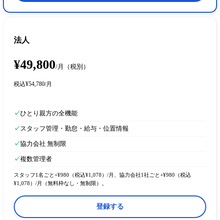
法人
¥49,800
/月
（税別）
税込
¥54,780
/月
✓
ひとり親方の全機能
✓
スタッフ管理・勤怠・給与・位置情報
✓
協力会社 無制限
✓
複数管理者
スタッフ1名ごと+¥980（税込¥1,078）/月、協力会社1社ごと+¥980（税込
¥1,078）/月（無料枠なし・無制限）。
登録する