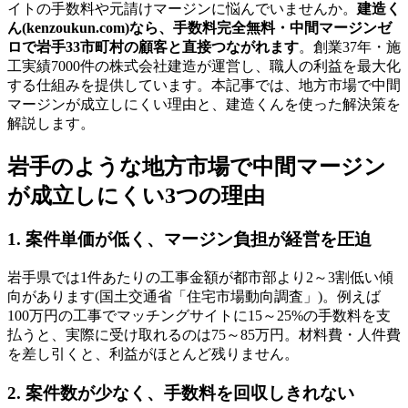
イトの手数料や元請けマージンに悩んでいませんか。
建造く
ん(kenzoukun.com)なら、手数料完全無料・中間マージンゼ
ロで岩手33市町村の顧客と直接つながれます
。創業37年・施
工実績7000件の株式会社建造が運営し、職人の利益を最大化
する仕組みを提供しています。本記事では、地方市場で中間
マージンが成立しにくい理由と、建造くんを使った解決策を
解説します。
岩手のような地方市場で中間マージン
が成立しにくい3つの理由
1. 案件単価が低く、マージン負担が経営を圧迫
岩手県では1件あたりの工事金額が都市部より2～3割低い傾
向があります(国土交通省「住宅市場動向調査」)。例えば
100万円の工事でマッチングサイトに15～25%の手数料を支
払うと、実際に受け取れるのは75～85万円。材料費・人件費
を差し引くと、利益がほとんど残りません。
2. 案件数が少なく、手数料を回収しきれない