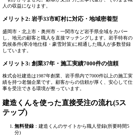
人の収益になります。
メリット2: 岩手33市町村に対応・地域密着型
盛岡市・北上市・奥州市・一関市など岩手県全域をカバー
し、地元の顧客と職人を直接マッチングします。岩手特有の
気候条件(寒冷地仕様・豪雪対策)に精通した職人が多数登録
しています。
メリット3: 創業37年・施工実績7000件の信頼
株式会社建造は1987年創業、岩手県内で7000件以上の施工実
績を持つ老舗企業です。顧客からの信頼が厚く、安心して仕
事を受注できる環境が整っています。
建造くんを使った直接受注の流れ(5ス
テップ)
無料登録
：建造くんのサイトから職人登録(所要時間5
分)