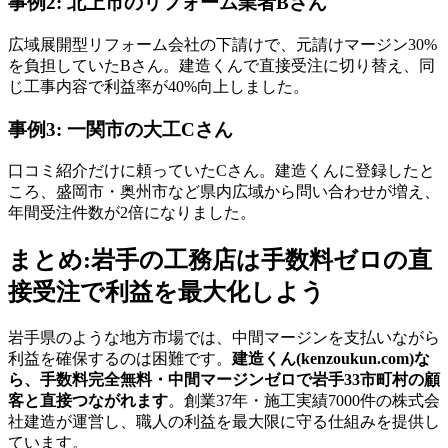
事例2: 北上市のリフォーム業者Bさん
広域展開型リフォーム会社の下請けで、元請けマージン30%
を負担していたBさん。建造くんで直接受注に切り替え、同
じ工事内容で利益率が40%向上しました。
事例3: 一関市の大工Cさん
口コミ紹介だけに頼っていたCさん。建造くんに登録したと
ころ、盛岡市・奥州市など県内広域から問い合わせが増え、
年間受注件数が2倍になりました。
まとめ:岩手の工務店は手数料ゼロの直
接受注で利益を最大化しよう
岩手県のような地方市場では、中間マージンを支払いながら
利益を確保するのは困難です。
建造くん(kenzoukun.com)な
ら、手数料完全無料・中間マージンゼロで岩手33市町村の顧
客と直接つながれます
。創業37年・施工実績7000件の株式会
社建造が運営し、職人の利益を最大限に守る仕組みを提供し
ています。