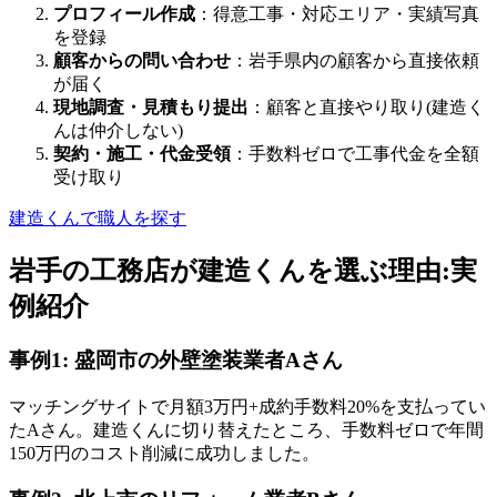
プロフィール作成
：得意工事・対応エリア・実績写真
を登録
顧客からの問い合わせ
：岩手県内の顧客から直接依頼
が届く
現地調査・見積もり提出
：顧客と直接やり取り(建造く
んは仲介しない)
契約・施工・代金受領
：手数料ゼロで工事代金を全額
受け取り
建造くんで職人を探す
岩手の工務店が建造くんを選ぶ理由:実
例紹介
事例1: 盛岡市の外壁塗装業者Aさん
マッチングサイトで月額3万円+成約手数料20%を支払ってい
たAさん。建造くんに切り替えたところ、手数料ゼロで年間
150万円のコスト削減に成功しました。