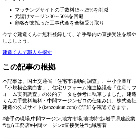
マッチングサイトの手数料15～25%を削減
元請けマージン30～50%を回避
顧客が支払った工事代金を全額受け取り
今すぐ建造くんに無料登録して、岩手県内の直接受注を増や
しましょう。
建造くんで職人を探す
この記事の根拠
本記事は、国土交通省「住宅市場動向調査」、中小企業庁
「小規模企業白書」、住宅リフォーム推進協議会「住宅リフ
ォーム実例調査」の公的データを参考に執筆しました。建造
くんの手数料無料・中間マージンゼロの仕組みは、株式会社
建造の公式サイト(kenzoukun.com)で詳細を確認できます。
#
岩手の現場,中間マージン,地方市場,地域特性
#
岩手県建設業
#
地方工務店
#
中間マージン
#
直接受注
#
地域密着