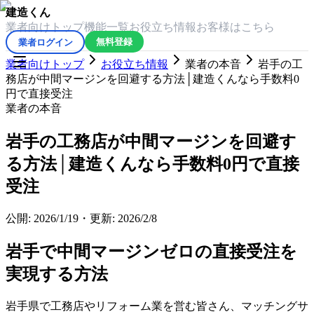
建造くん
業者向けトップ
機能一覧
お役立ち情報
お客様はこちら
業者ログイン
無料登録
業者向けトップ
お役立ち情報
業者の本音
岩手の工
務店が中間マージンを回避する方法│建造くんなら手数料0
円で直接受注
業者の本音
岩手の工務店が中間マージンを回避す
る方法│建造くんなら手数料0円で直接
受注
公開:
2026/1/19
・
更新:
2026/2/8
岩手で中間マージンゼロの直接受注を
実現する方法
岩手県で工務店やリフォーム業を営む皆さん、マッチングサ