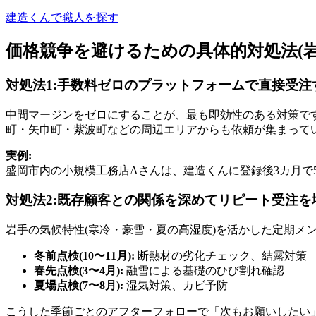
建造くんで職人を探す
価格競争を避けるための具体的対処法(岩
対処法1:手数料ゼロのプラットフォームで直接受注
中間マージンをゼロにすることが、最も即効性のある対策で
町・矢巾町・紫波町などの周辺エリアからも依頼が集まって
実例:
盛岡市内の小規模工務店Aさんは、建造くんに登録後3カ月で
対処法2:既存顧客との関係を深めてリピート受注を
岩手の気候特性(寒冷・豪雪・夏の高湿度)を活かした定期メ
冬前点検(10〜11月):
断熱材の劣化チェック、結露対策
春先点検(3〜4月):
融雪による基礎のひび割れ確認
夏場点検(7〜8月):
湿気対策、カビ予防
こうした季節ごとのアフターフォローで「次もお願いしたい