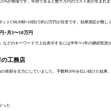
〜25%が相場です。年間で見ると数十万円のコスト差が生まれま
スポットCM(30秒×10回)で約12万円が目安です。効果測定
円+月3〜10万円
ム」などのキーワードで上位表示するには半年〜1年の継続投資
市の工務店
由の依頼を主力にしていました。手数料20%を払い続けた結果
かった