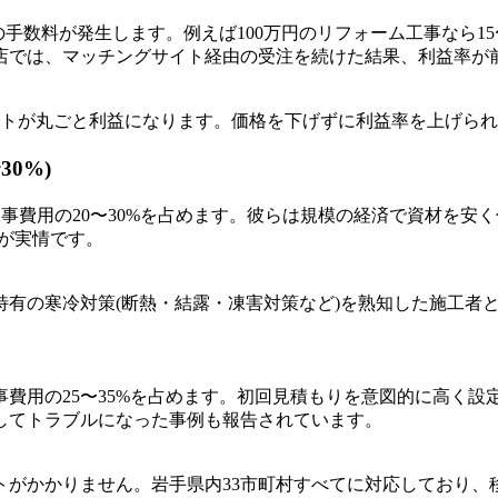
の手数料が発生します。例えば100万円のリフォーム工事なら1
店では、マッチングサイト経由の受注を続けた結果、利益率が前
間コストが丸ごと利益になります。価格を下げずに利益率を上げら
0%)
事費用の20〜30%を占めます。彼らは規模の経済で資材を安
が実情です。
特有の寒冷対策(断熱・結露・凍害対策など)を熟知した施工者
費用の25〜35%を占めます。初回見積もりを意図的に高く
してトラブルになった事例も報告されています。
トがかかりません。岩手県内33市町村すべてに対応しており、