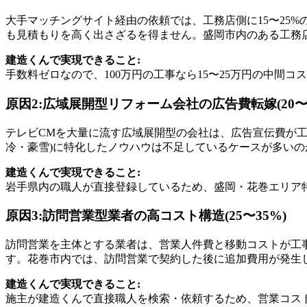
大手マッチングサイト経由の依頼では、工務店側に15〜25%
も見積もりを高く出さざるを得ません。盛岡市内のある工務
建造くんで実現できること:
手数料ゼロなので、100万円の工事なら15〜25万円の中
原因2:広域展開型リフォーム会社の広告費転嫁(20〜3
テレビCMを大量に流す広域展開型の会社は、広告宣伝費が工
冷・豪雪)に特化したノウハウは不足しているケースが多いの
建造くんで実現できること:
岩手県内の職人が直接登録しているため、盛岡・花巻エリア
原因3:訪問営業型業者の高コスト構造(25〜35%)
訪問営業を主体とする業者は、営業人件費と移動コストが工事
す。花巻市内では、訪問営業で契約した後に追加費用が発生
建造くんで実現できること:
施主が建造くんで直接職人を検索・依頼するため、営業コス