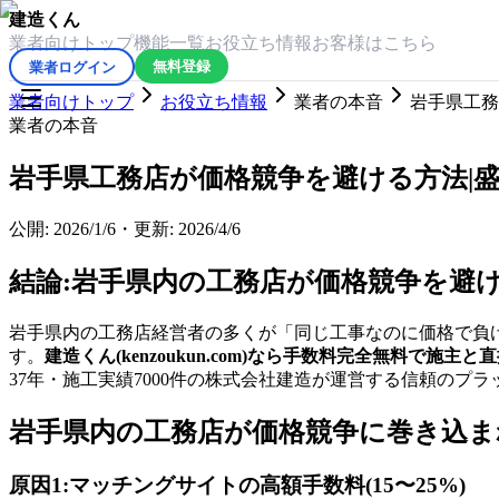
建造くん
業者向けトップ
機能一覧
お役立ち情報
お客様はこちら
業者ログイン
無料登録
業者向けトップ
お役立ち情報
業者の本音
岩手県工務
業者の本音
岩手県工務店が価格競争を避ける方法|
公開:
2026/1/6
・
更新:
2026/4/6
結論:岩手県内の工務店が価格競争を避
岩手県内の工務店経営者の多くが「同じ工事なのに価格で負け
す。
建造くん(kenzoukun.com)なら手数料完全無料
37年・施工実績7000件の株式会社建造が運営する信頼のプ
岩手県内の工務店が価格競争に巻き込ま
原因1:マッチングサイトの高額手数料(15〜25%)