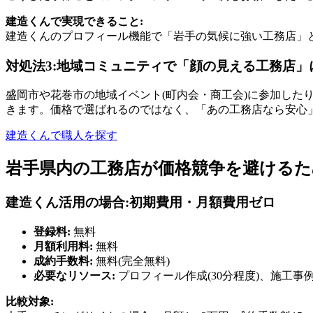
建造くんで実現できること:
建造くんのプロフィール機能で「岩手の気候に強い工務店」
対処法3:地域コミュニティで「顔の見える工務店」
盛岡市や花巻市の地域イベント(町内会・商工会)に参加した
きます。価格で選ばれるのではなく、「あの工務店なら安心
建造くんで職人を探す
岩手県内の工務店が価格競争を避けるた
建造くん活用の場合:初期費用・月額費用ゼロ
登録料:
無料
月額利用料:
無料
成約手数料:
無料(完全無料)
必要なリソース:
プロフィール作成(30分程度)、施工事
比較対象: