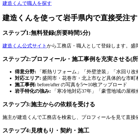
建造くんで職人を探す
建造くんを使って岩手県内で直接受注す
ステップ1:無料登録(所要時間5分)
建造くん公式サイト
から工務店・職人として登録します。盛
ステップ2:プロフィール・施工事例を充実させる(所
得意分野:
「断熱リフォーム」「外壁塗装」「水回り改
対応エリア:
盛岡市・花巻市・北上市など具体的な市町
施工事例:
before/after の写真を5〜10枚アップロード
岩手特化の強み:
「寒冷地対応37年」「豪雪地域の屋根修
ステップ3:施主からの依頼を受ける
施主が建造くんで工務店を検索し、プロフィールを見て直接
ステップ4:見積もり・契約・施工