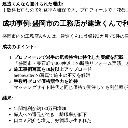
建造くんなら避けられた理由:
手数料ゼロなので利益率を確保でき、プロフィールで「花巻
成功事例:盛岡市の工務店が建造くんで利
盛岡市内の工務店Aさんは、建造くんに登録後3カ月で5件の
成功のポイント:
プロフィールで岩手の気候特性に特化した実績を記載
「盛岡市・雫石町で300件以上の断熱リフォーム実績」
施工事例写真を10枚以上アップロード
before/after の写真で施主の不安を解消
手数料ゼロで価格競争力を維持
マッチングサイト時代と同じ価格で受注しても利益率が1
結果:
年間粗利が約180万円増加
職人への還元ができ、離職率が低下
口コミ紹介も増え、好循環が生まれた