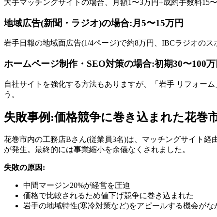
大手マッチングサイトの場合、月額1〜3万円+成約手数料15
地域広告(新聞・ラジオ)の場合:月5〜15万円
岩手日報の地域面広告(1/4ページ)で約8万円、IBCラジオの
ホームページ制作・SEO対策の場合:初期30〜100万
自社サイトを強化する方法もありますが、「岩手 リフォー
う。
失敗事例:価格競争に巻き込まれた花巻
花巻市内の工務店Bさん(従業員3名)は、マッチングサイト経
が発生。最終的には事業縮小を余儀なくされました。
失敗の原因:
中間マージン20%が経営を圧迫
価格で比較されるため値下げ競争に巻き込まれた
岩手の地域特性(寒冷対策など)をアピールする機会がな