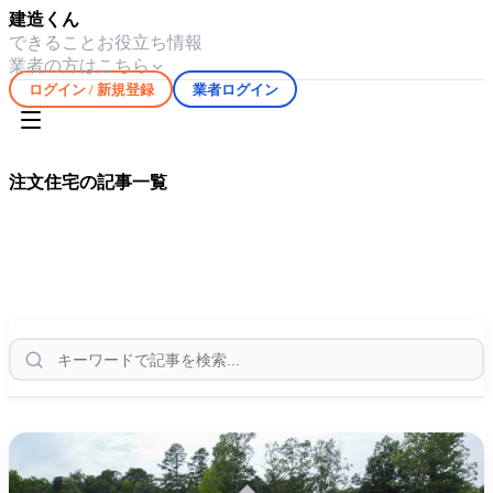
建造くん
できること
お役立ち情報
業者の方はこちら
ログイン / 新規登録
業者ログイン
ホーム
お役立ち情報
注文住宅
注文住宅
の記事一覧
岩手県の
注文住宅
に関する記事を
6
件掲載。費用相場や業者
選びのポイントをまとめてご覧いただけます。
6
件の記事