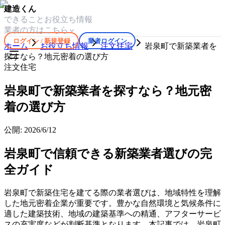
建造くん
できること
お役立ち情報
業者の方はこちら
ログイン / 新規登録
業者ログイン
ホーム
お役立ち情報
注文住宅
岩泉町で新築業者を
探すなら？地元密着の選び方
注文住宅
岩泉町で新築業者を探すなら？地元密
着の選び方
公開:
2026/6/12
岩泉町で信頼できる新築業者選びの完
全ガイド
岩泉町で新築住宅を建てる際の業者選びは、地域特性を理解
した地元密着企業が重要です。豊かな自然環境と気候条件に
適した建築技術、地域の建築基準への精通、アフターサービ
スの充実度などが判断基準となります。本記事では、岩泉町