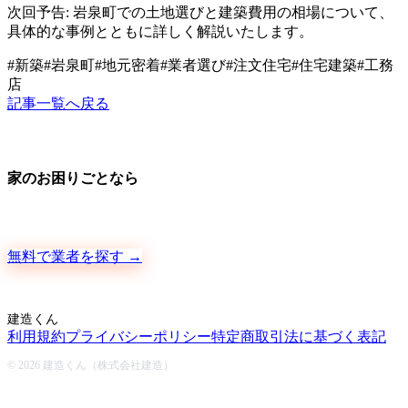
次回予告: 岩泉町での土地選びと建築費用の相場について、
具体的な事例とともに詳しく解説いたします。
#
新築
#
岩泉町
#
地元密着
#
業者選び
#
注文住宅
#
住宅建築
#
工務
店
記事一覧へ戻る
家のお困りごとなら
地元の職人さんに、手数料ゼロで直接ご依頼いただけます
無料で業者を探す →
建造くん
利用規約
プライバシーポリシー
特定商取引法に基づく表記
© 2026 建造くん（株式会社建造）