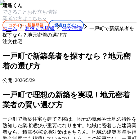
建造くん
できること
お役立ち情報
業者の方はこちら
ログイン / 新規登録
業者ログイン
ホーム
お役立ち情報
注文住宅
一戸町で新築業者を
探すなら？地元密着の選び方
注文住宅
一戸町で新築業者を探すなら？地元密
着の選び方
公開:
2026/5/29
一戸町で理想の新築を実現！地元密着
業者の賢い選び方
一戸町で新築住宅を建てる際は、地元の気候や土地の特性を
熟知した業者選びが重要になります。地域に密着した建築業
者なら、積雪や寒冷地対策はもちろん、地域の建築基準や補
助金制度にも精通しているでしょう。この記事では、一戸町