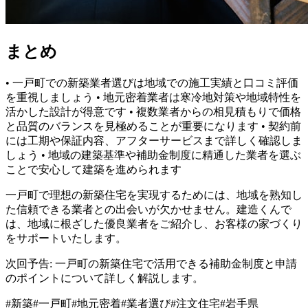
まとめ
• 一戸町での新築業者選びは地域での施工実績と口コミ評価
を重視しましょう • 地元密着業者は寒冷地対策や地域特性を
活かした設計が得意です • 複数業者からの相見積もりで価格
と品質のバランスを見極めることが重要になります • 契約前
には工期や保証内容、アフターサービスまで詳しく確認しま
しょう • 地域の建築基準や補助金制度に精通した業者を選ぶ
ことで安心して建築を進められます
一戸町で理想の新築住宅を実現するためには、地域を熟知し
た信頼できる業者との出会いが欠かせません。建造くんで
は、地域に根ざした優良業者をご紹介し、お客様の家づくり
をサポートいたします。
次回予告: 一戸町の新築住宅で活用できる補助金制度と申請
のポイントについて詳しく解説します。
#
新築
#
一戸町
#
地元密着
#
業者選び
#
注文住宅
#
岩手県