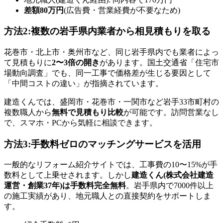
差額80万円
(広告費・営業経費が不要なため)
方法2:複数の岩手県内業者から相見積もりを取る
花巻市・北上市・奥州市など、同じ岩手県内でも業者によっ
て見積もりに
2〜3倍の開き
があります。国土交通省「住宅市
場動向調査」でも、同一工事で価格差が生じる要因として
「中間コストの違い」が指摘されています。
建造くんでは、盛岡市・花巻市・一関市など岩手33市町村の
複数職人から
無料で見積もり比較
が可能です。訪問営業なし
で、スマホ・PCから気軽に相談できます。
方法3:手数料ゼロのマッチングサービスを活用
一般的なリフォーム紹介サイトでは、工事費の10〜15%が手
数料として上乗せされます。しかし
建造くん(株式会社建造
運営・創業37年)は手数料完全無料
。岩手県内で7000件以上
の施工実績があり、地元職人との直接契約をサポートしま
す。