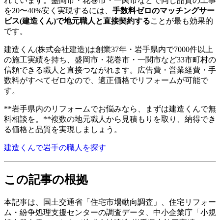
れています。盛岡市・花巻市・一関市などで同じ品質の工事
を20〜40%安く実現するには、
手数料ゼロのマッチングサー
ビス(建造くん)で地元職人と直接契約する
ことが最も効果的
です。
建造くん(株式会社建造)は創業37年・岩手県内で7000件以上
の施工実績を持ち、盛岡市・花巻市・一関市など33市町村の
信頼できる職人と直接つながれます。広告費・営業経費・手
数料がすべてゼロなので、適正価格でリフォームが可能で
す。
**岩手県内のリフォームでお悩みなら、まずは建造くんで無
料相談を。**複数の地元職人から見積もりを取り、納得でき
る価格と品質を実現しましょう。
建造くんで岩手の職人を探す
この記事の根拠
本記事は、国土交通省「住宅市場動向調査」、住宅リフォー
ム・紛争処理支援センターの調査データ、中小企業庁「小規