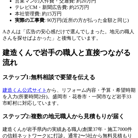
営業マンの人件費・交通費: 約20万円
テレビCM・新聞広告費: 約25万円
本社管理費: 約15万円
実際の工事費
: 90万円(近所の方が払った金額と同じ)
Aさんは「広告の安心感だけで選んでしまった。地元の職人
さんを探せばよかった」と後悔しています。
建造くんで岩手の職人と直接つながる
流れ
ステップ1:無料相談で要望を伝える
建造くん公式サイト
から、リフォーム内容・予算・希望時期
を入力(所要時間2分)。盛岡市・花巻市・一関市など岩手33
市町村に対応しています。
ステップ2:複数の地元職人から見積もりが届く
建造くんが岩手県内の実績ある職人(創業37年・施工7000件
の信頼ネットワーク)に打診。通常2〜5社から無料見積もり