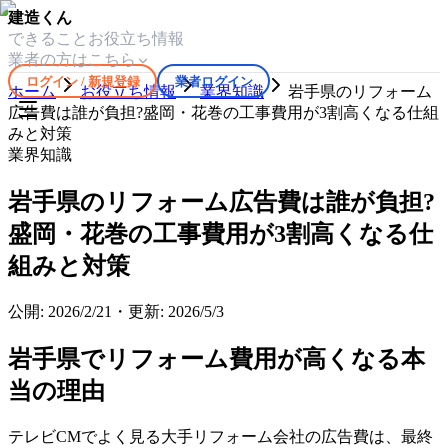
建造くん
できること
お役立ち情報
業者の方はこちら
ログイン / 新規登録
業者ログイン
ホーム
お役立ち情報
業界知識
岩手県のリフォーム
広告費は誰が負担?盛岡・花巻の工事費用が3割高くなる仕組
みと対策
業界知識
岩手県のリフォーム広告費は誰が負担?
盛岡・花巻の工事費用が3割高くなる仕
組みと対策
公開:
2026/2/21
・
更新:
2026/5/3
岩手県でリフォーム費用が高くなる本
当の理由
テレビCMでよく見る大手リフォーム会社の広告費は、最終