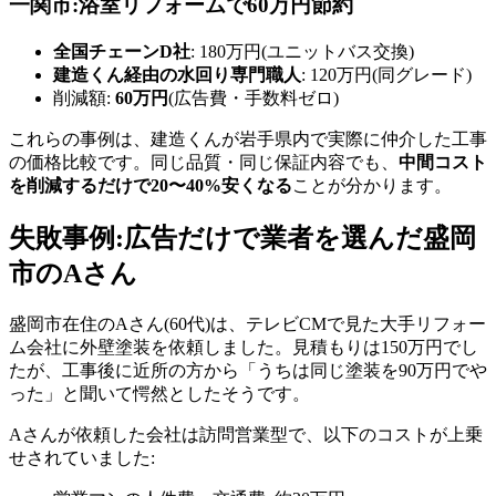
一関市:浴室リフォームで60万円節約
全国チェーンD社
: 180万円(ユニットバス交換)
建造くん経由の水回り専門職人
: 120万円(同グレード)
削減額:
60万円
(広告費・手数料ゼロ)
これらの事例は、建造くんが岩手県内で実際に仲介した工事
の価格比較です。同じ品質・同じ保証内容でも、
中間コスト
を削減するだけで20〜40%安くなる
ことが分かります。
失敗事例:広告だけで業者を選んだ盛岡
市のAさん
盛岡市在住のAさん(60代)は、テレビCMで見た大手リフォー
ム会社に外壁塗装を依頼しました。見積もりは150万円でし
たが、工事後に近所の方から「うちは同じ塗装を90万円でや
った」と聞いて愕然としたそうです。
Aさんが依頼した会社は訪問営業型で、以下のコストが上乗
せされていました: