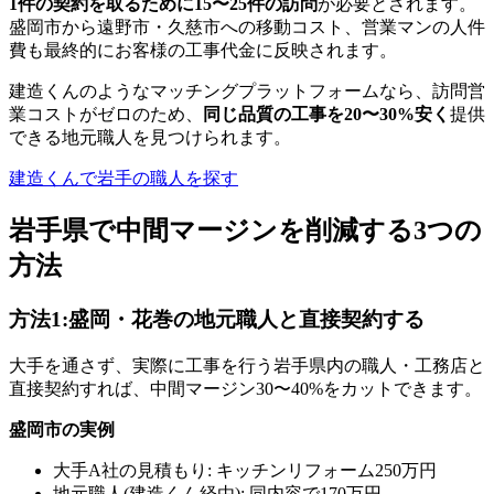
1件の契約を取るために15〜25件の訪問
が必要とされます。
盛岡市から遠野市・久慈市への移動コスト、営業マンの人件
費も最終的にお客様の工事代金に反映されます。
建造くんのようなマッチングプラットフォームなら、訪問営
業コストがゼロのため、
同じ品質の工事を20〜30%安く
提供
できる地元職人を見つけられます。
建造くんで岩手の職人を探す
岩手県で中間マージンを削減する3つの
方法
方法1:盛岡・花巻の地元職人と直接契約する
大手を通さず、実際に工事を行う岩手県内の職人・工務店と
直接契約すれば、中間マージン30〜40%をカットできます。
盛岡市の実例
大手A社の見積もり: キッチンリフォーム250万円
地元職人(建造くん経由): 同内容で170万円