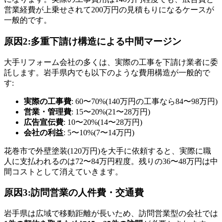
営業経費が上乗せされて200万円の見積もりになるケースが
一般的です。
原因2:多重下請け構造による中間マージン
大手リフォーム会社の多くは、実際の工事を下請け業者に委
託します。岩手県内でも以下のような費用構造が一般的で
す:
実際の工事費
: 60〜70%(140万円の工事なら84〜98万円)
営業・管理費
: 15〜20%(21〜28万円)
広告宣伝費
: 10〜20%(14〜28万円)
会社の利益
: 5〜10%(7〜14万円)
花巻市で外壁塗装(120万円)を大手に依頼すると、実際に職
人に支払われるのは72〜84万円程度。残りの36〜48万円は中
間コストとして消えていきます。
原因3:訪問営業の人件費・交通費
岩手県は広域で移動距離が長いため、訪問営業型の会社では