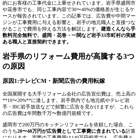
的にお客様の工事代金に上乗せされています。岩手県盛岡市
や花巻市でも、同じ工事内容で30〜40%の価格差が生じるケ
ースが報告されています。この記事では、広告費や中間マー
ジンが工事費用に与える影響と、岩手の地元職人と直接つな
がることで費用を抑える方法を解説します。
建造くんなら手
数料完全無料で、盛岡・花巻・一関など岩手33市町村の実績
ある職人と直接契約できます。
岩手県のリフォーム費用が高騰する3つ
の原因
原因1:テレビCM・新聞広告の費用転嫁
全国展開する大手リフォーム会社の広告宣伝費は、売上高の
**10〜20%**に達します。岩手県内でも地元紙やテレビ岩
手・IBC岩手放送などで頻繁に広告を見かけますが、これら
の広告費は年間数千万〜数億円規模です。
盛岡市で200万円のキッチンリフォームを依頼した場合、こ
のうち
20〜40万円が広告費として工事費に含まれている
計算
になります。実際の工事費用は140万円程度でも、広告費と