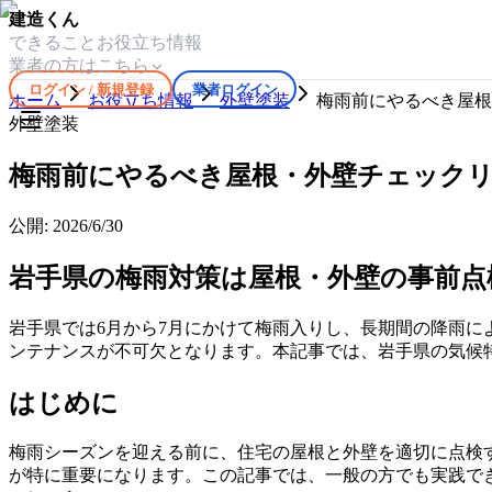
建造くん
できること
お役立ち情報
業者の方はこちら
ログイン / 新規登録
業者ログイン
ホーム
お役立ち情報
外壁塗装
梅雨前にやるべき屋根
外壁塗装
梅雨前にやるべき屋根・外壁チェック
公開:
2026/6/30
岩手県の梅雨対策は屋根・外壁の事前点
岩手県では6月から7月にかけて梅雨入りし、長期間の降雨
ンテナンスが不可欠となります。本記事では、岩手県の気候
はじめに
梅雨シーズンを迎える前に、住宅の屋根と外壁を適切に点検
が特に重要になります。この記事では、一般の方でも実践で