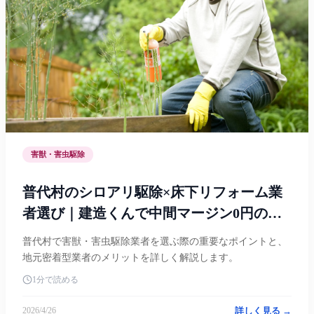
害獣・害虫駆除
普代村のシロアリ駆除×床下リフォーム業
者選び｜建造くんで中間マージン0円の地
元職人を探す
普代村で害獣・害虫駆除業者を選ぶ際の重要なポイントと、
地元密着型業者のメリットを詳しく解説します。
1分で読める
詳しく見る →
2026/4/26