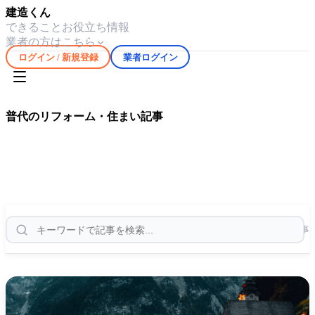
建造くん
できること
お役立ち情報
業者の方はこちら
ログイン / 新規登録
業者ログイン
ホーム
お役立ち情報
普代
普代
のリフォーム・住まい記事
普代
エリアの気候や住宅事情に合わせたリフォーム・修繕情
報を
11
件掲載しています。
11
件の記事