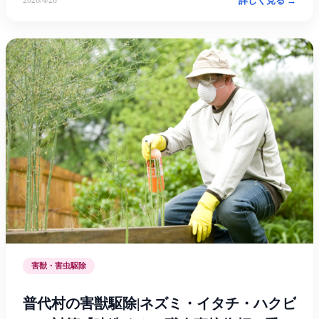
詳しく見る →
2026/4/28
害獣・害虫駆除
普代村の害獣駆除|ネズミ・イタチ・ハクビ