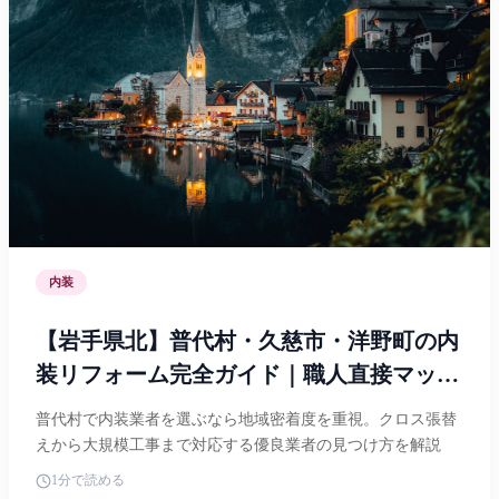
内装
【岩手県北】普代村・久慈市・洋野町の内
装リフォーム完全ガイド｜職人直接マッチ
ング・中間マージン0円で費用を抑える方
普代村で内装業者を選ぶなら地域密着度を重視。クロス張替
法
えから大規模工事まで対応する優良業者の見つけ方を解説
1分で読める