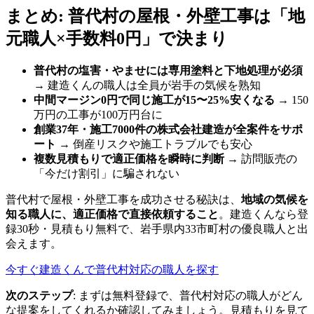
まとめ: 普代村の屋根・外壁工事は「地
元職人×手数料0円」で決まり
普代村の塩害・やませには専用塗料と下地処理が必須
→ 建造くんの職人は全員が岩手の気候を熟知
中間マージン0円で同じ施工が15〜25%安くなる
→ 150
万円の工事が100万円台に
創業37年・施工7000件の株式会社建造が全案件をサポ
ート
→ 倒産リスクや施工トラブルでも安心
複数見積もりで適正価格を瞬時に判断
→ 訪問販売の
「今だけ割引」に騙されない
普代村で屋根・外壁工事を成功させる秘訣は、
地域の気候を
知る職人に、適正価格で直接依頼すること
。建造くんなら登
録30秒・見積もり無料で、岩手県内33市町村の優良職人と出
会えます。
今すぐ建造くんで普代村対応の職人を探す
次のステップ
: まずは無料登録で、普代村対応の職人がどん
な提案をしてくれるか確認してみましょう。見積もりを見て