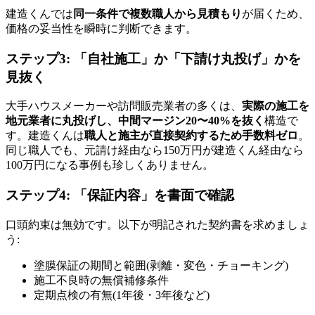
建造くんでは
同一条件で複数職人から見積もり
が届くため、
価格の妥当性を瞬時に判断できます。
ステップ3: 「自社施工」か「下請け丸投げ」かを
見抜く
大手ハウスメーカーや訪問販売業者の多くは、
実際の施工を
地元業者に丸投げし、中間マージン20〜40%を抜く
構造で
す。建造くんは
職人と施主が直接契約するため手数料ゼロ
。
同じ職人でも、元請け経由なら150万円が建造くん経由なら
100万円になる事例も珍しくありません。
ステップ4: 「保証内容」を書面で確認
口頭約束は無効です。以下が明記された契約書を求めましょ
う:
塗膜保証の期間と範囲(剥離・変色・チョーキング)
施工不良時の無償補修条件
定期点検の有無(1年後・3年後など)