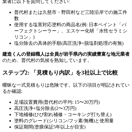
業者に以下を質問してください:
普代村または久慈市・野田村など三陸沿岸での施工件
数
使用する塩害対応塗料の商品名(例: 日本ペイント「パ
ーフェクトシーラー」、エスケー化研「水性セラミシ
リコン」)
塩分除去の具体的手順(高圧洗浄+脱塩剤処理の有無)
建造くんの登録職人は全員が岩手県内の実績豊富な地元業者
のため、普代村の気候を熟知しています。
ステップ2: 「見積もり内訳」を3社以上で比較
曖昧な一式見積もりは危険です。以下の項目が明記されてい
るか確認:
足場設置費用(普代村の平均: 15〜20万円)
高圧洗浄+塩分除去(2〜3万円)
下地補修(ひび割れ補修・コーキング打ち替え)
塗料のグレード(シリコン/フッ素/無機)と使用量
保証期間(塗膜保証5年以上が目安)