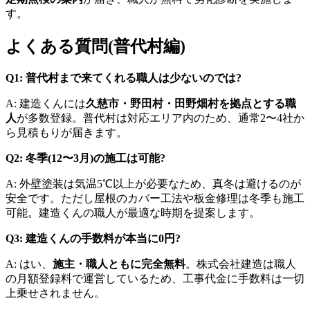
す。
よくある質問(普代村編)
Q1: 普代村まで来てくれる職人は少ないのでは?
A: 建造くんには
久慈市・野田村・田野畑村を拠点とする職
人
が多数登録。普代村は対応エリア内のため、通常2〜4社か
ら見積もりが届きます。
Q2: 冬季(12〜3月)の施工は可能?
A: 外壁塗装は気温5℃以上が必要なため、真冬は避けるのが
安全です。ただし屋根のカバー工法や板金修理は冬季も施工
可能。建造くんの職人が最適な時期を提案します。
Q3: 建造くんの手数料が本当に0円?
A: はい、
施主・職人ともに完全無料
。株式会社建造は職人
の月額登録料で運営しているため、工事代金に手数料は一切
上乗せされません。