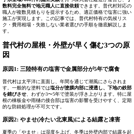
数料完全無料で地元職人に直接依頼
できます。普代村対応の
職人が複数見積もりを提示するため、適正価格で塩害に強い
施工が実現します。この記事では、普代村特有の気候リス
ク・費用相場・失敗しない業者選びの手順を徹底解説しま
す。
普代村の屋根・外壁が早く傷む3つの原
因
原因1: 三陸特有の塩害で金属部分が5年で腐食
普代村は太平洋に直面し、年間を通じて潮風にさらされま
す。一般的な塗料では
塩分が塗膜内部に浸透し、下地の鉄部
を錆びさせ
、わずか3〜5年で塗装が浮き上がります。特に屋
根の棟板金や雨樋の接合部は塩害の影響を受けやすく、定期
的な防錆処理が不可欠です。
原因2: やませ(冷たい北東風)による結露と凍害
夏季の「やませ」は湿度を上げ、冬季は外壁内部で結露を起