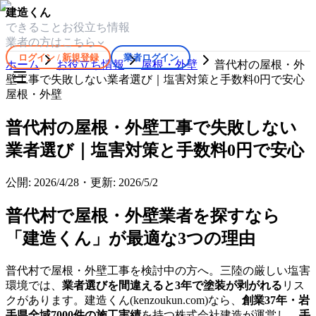
建造くん
できること
お役立ち情報
業者の方はこちら
ログイン / 新規登録
業者ログイン
ホーム
お役立ち情報
屋根・外壁
普代村の屋根・外
壁工事で失敗しない業者選び｜塩害対策と手数料0円で安心
屋根・外壁
普代村の屋根・外壁工事で失敗しない
業者選び｜塩害対策と手数料0円で安心
公開:
2026/4/28
・
更新:
2026/5/2
普代村で屋根・外壁業者を探すなら
「建造くん」が最適な3つの理由
普代村で屋根・外壁工事を検討中の方へ。三陸の厳しい塩害
環境では、
業者選びを間違えると3年で塗装が剥がれる
リス
クがあります。建造くん(kenzoukun.com)なら、
創業37年・岩
手県全域7000件の施工実績
を持つ株式会社建造が運営し、
手