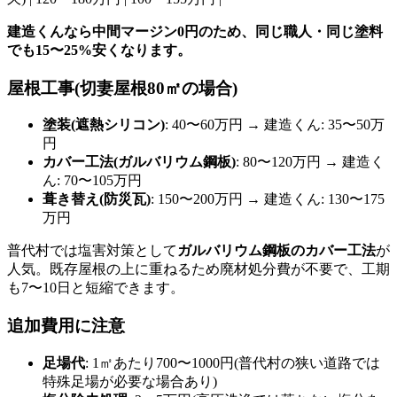
建造くんなら中間マージン0円のため、同じ職人・同じ塗料
でも15〜25%安くなります。
屋根工事(切妻屋根80㎡の場合)
塗装(遮熱シリコン)
: 40〜60万円 → 建造くん: 35〜50万
円
カバー工法(ガルバリウム鋼板)
: 80〜120万円 → 建造く
ん: 70〜105万円
葺き替え(防災瓦)
: 150〜200万円 → 建造くん: 130〜175
万円
普代村では塩害対策として
ガルバリウム鋼板のカバー工法
が
人気。既存屋根の上に重ねるため廃材処分費が不要で、工期
も7〜10日と短縮できます。
追加費用に注意
足場代
: 1㎡あたり700〜1000円(普代村の狭い道路では
特殊足場が必要な場合あり)