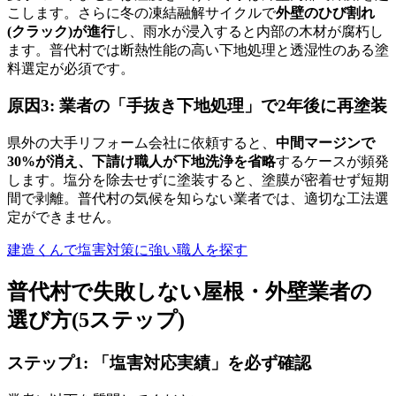
こします。さらに冬の凍結融解サイクルで
外壁のひび割れ
(クラック)が進行
し、雨水が浸入すると内部の木材が腐朽し
ます。普代村では断熱性能の高い下地処理と透湿性のある塗
料選定が必須です。
原因3: 業者の「手抜き下地処理」で2年後に再塗装
県外の大手リフォーム会社に依頼すると、
中間マージンで
30%が消え、下請け職人が下地洗浄を省略
するケースが頻発
します。塩分を除去せずに塗装すると、塗膜が密着せず短期
間で剥離。普代村の気候を知らない業者では、適切な工法選
定ができません。
建造くんで塩害対策に強い職人を探す
普代村で失敗しない屋根・外壁業者の
選び方(5ステップ)
ステップ1: 「塩害対応実績」を必ず確認