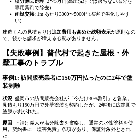
塩分除去処理
: 2〜5万円(高圧洗浄では落ちない塩分を
専用薬剤で除去)
雨樋交換
: 1m あたり3000〜5000円(塩害で劣化しやす
い)
建造くんの見積もりは
追加費用も含めた総額表示
が原則なの
で、後から請求が増える心配がありません。
【失敗事例】普代村で起きた屋根・外
壁工事のトラブル
事例1: 訪問販売業者に150万円払ったのに2年で塗
装剥離
状況
: 盛岡市の訪問販売会社が「今だけ30%割引」と営業。
見積もり150万円で外壁塗装を契約したが、2年後に広範囲で
塗膜が剥がれた。
原因
: 下請け職人が塩分除去を省略し、通常の水性塗料を使
用。契約書に「塩害免責」条項があり、保証対象外とされ
た。