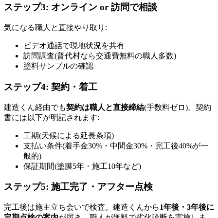
ステップ3: オンライン or 訪問で相談
気になる職人と直接やり取り:
ビデオ通話で現地状況を共有
訪問調査(普代村なら交通費無料の職人多数)
塗料サンプルの確認
ステップ4: 契約・着工
建造くん経由でも
契約は職人と直接締結
(手数料ゼロ)。契約
書には以下が明記されます:
工期(天候による延長条項)
支払い条件(着手金30%・中間金30%・完工後40%が一
般的)
保証期間(塗膜5年・施工10年など)
ステップ5: 施工完了・アフター点検
完工後は施主立ち会いで検査。建造くんから
1年後・3年後に
定期点検の案内
が届き、職人が無料で劣化診断を実施しま