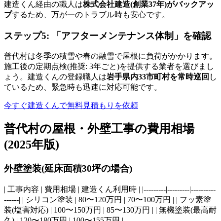
建造くん経由の職人は
株式会社建造(創業37年)がバックアッ
プ
するため、万が一のトラブル時も安心です。
ステップ5: 「アフターメンテナンス体制」を確認
普代村は冬季の積雪や春の融雪で屋根に負荷がかかります。
施工後の定期点検(推奨: 3年ごと)を提供する業者を選びまし
ょう。建造くんの登録職人は
岩手県内33市町村を常時巡回
し
ているため、緊急時も迅速に対応可能です。
今すぐ建造くんで無料見積もりを依頼
普代村の屋根・外壁工事の費用相場
(2025年版)
外壁塗装(延床面積30坪の場合)
| 工事内容 | 費用相場 | 建造くん利用時 | |---------|---------|----------
------| | シリコン塗装 | 80〜120万円 | 70〜100万円 | | フッ素塗
装(塩害対応) | 100〜150万円 | 85〜130万円 | | 無機塗装(最高耐
久) | 120〜180万円 | 100〜155万円 |