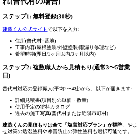
れ(普代村の場合)
ステップ1: 無料登録(30秒)
建造くん公式サイト
で以下を入力:
住所(普代村+番地)
工事内容(屋根塗装/外壁塗装/雨漏り修理など)
希望時期(即日/1ヶ月以内/3ヶ月以内)
ステップ2: 複数職人から見積もり(通常3〜5営業
日)
普代村対応の登録職人(平均2〜4社)から、以下が届きます:
詳細見積書(項目別の単価・数量)
使用予定の塗料カタログ
過去の施工写真(普代村または近隣市町村)
建造くんの見積もりは全て「塩害対応プラン」が標準
。やま
せ対策の透湿塗料や凍害防止の弾性塗料も選択可能です。