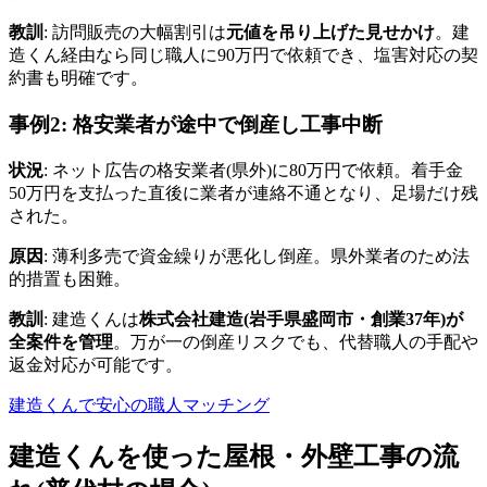
教訓
: 訪問販売の大幅割引は
元値を吊り上げた見せかけ
。建
造くん経由なら同じ職人に90万円で依頼でき、塩害対応の契
約書も明確です。
事例2: 格安業者が途中で倒産し工事中断
状況
: ネット広告の格安業者(県外)に80万円で依頼。着手金
50万円を支払った直後に業者が連絡不通となり、足場だけ残
された。
原因
: 薄利多売で資金繰りが悪化し倒産。県外業者のため法
的措置も困難。
教訓
: 建造くんは
株式会社建造(岩手県盛岡市・創業37年)が
全案件を管理
。万が一の倒産リスクでも、代替職人の手配や
返金対応が可能です。
建造くんで安心の職人マッチング
建造くんを使った屋根・外壁工事の流