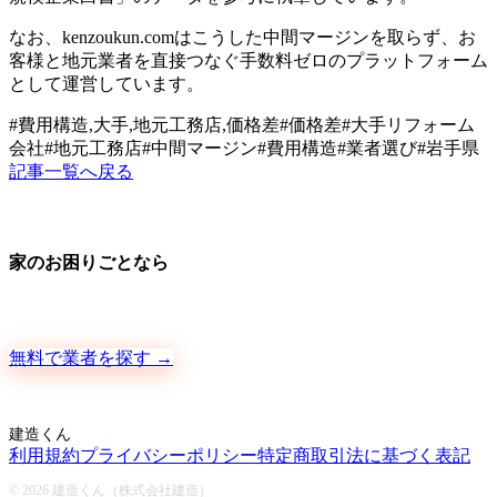
なお、kenzoukun.comはこうした中間マージンを取らず、お
客様と地元業者を直接つなぐ手数料ゼロのプラットフォーム
として運営しています。
#
費用構造,大手,地元工務店,価格差
#
価格差
#
大手リフォーム
会社
#
地元工務店
#
中間マージン
#
費用構造
#
業者選び
#
岩手県
記事一覧へ戻る
家のお困りごとなら
地元の職人さんに、手数料ゼロで直接ご依頼いただけます
無料で業者を探す →
建造くん
利用規約
プライバシーポリシー
特定商取引法に基づく表記
© 2026 建造くん（株式会社建造）