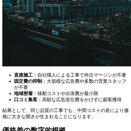
直接施工
：自社職人による工事で外注マージンが不要
固定費の抑制
：大規模な広告費や多数の営業スタッフ
が不要
地域密着
：移動コストや出張費が最小限
口コミ集客
：高額な広告宣伝費をかけずに顧客獲得
結果として、同じ品質の工事でも、中間コストの差により価
格に大きな開きが生まれることになります。
価格差の数字的根拠