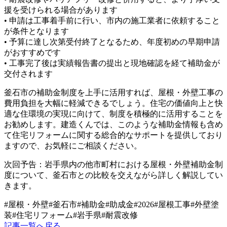
援を受けられる場合があります
• 申請は工事着手前に行い、市内の施工業者に依頼すること
が条件となります
• 予算に達し次第受付終了となるため、年度初めの早期申請
がおすすめです
• 工事完了後は実績報告書の提出と現地確認を経て補助金が
交付されます
釜石市の補助金制度を上手に活用すれば、屋根・外壁工事の
費用負担を大幅に軽減できるでしょう。住宅の価値向上と快
適な住環境の実現に向けて、制度を積極的に活用することを
お勧めします。建造くんでは、このような補助金情報も含め
て住宅リフォームに関する総合的なサポートを提供しており
ますので、お気軽にご相談ください。
次回予告：岩手県内の他市町村における屋根・外壁補助金制
度について、釜石市との比較を交えながら詳しく解説してい
きます。
#
屋根・外壁
#
釜石市
#
補助金
#
助成金
#
2026
#
屋根工事
#
外壁塗
装
#
住宅リフォーム
#
岩手県
#
耐震改修
記事一覧へ戻る