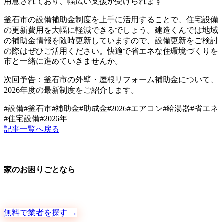
用意されており、幅広い支援が受けられます
釜石市の設備補助金制度を上手に活用することで、住宅設備
の更新費用を大幅に軽減できるでしょう。建造くんでは地域
の補助金情報を随時更新していますので、設備更新をご検討
の際はぜひご活用ください。快適で省エネな住環境づくりを
市と一緒に進めていきませんか。
次回予告：釜石市の外壁・屋根リフォーム補助金について、
2026年度の最新制度をご紹介します。
#
設備
#
釜石市
#
補助金
#
助成金
#
2026
#
エアコン
#
給湯器
#
省エネ
#
住宅設備
#
2026年
記事一覧へ戻る
家のお困りごとなら
地元の職人さんに、手数料ゼロで直接ご依頼いただけます
無料で業者を探す →