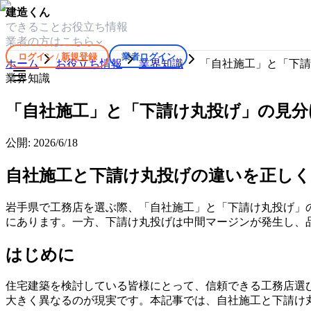
建造くん
できること
お役立ち情報
業者の方はこちら
ログイン / 新規登録
業者ログイン
ホーム
お役立ち情報
業界知識
「自社施工」と「下請
業界知識
「自社施工」と「下請け丸投げ」の見分
公開:
2026/6/18
自社施工と下請け丸投げの違いを正しく
岩手県で工務店を選ぶ際、「自社施工」と「下請け丸投げ」
にあります。一方、下請け丸投げは中間マージンが発生し、
はじめに
住宅建築を検討している皆様にとって、信頼できる工務店選
大きく異なるのが現実です。本記事では、自社施工と下請け