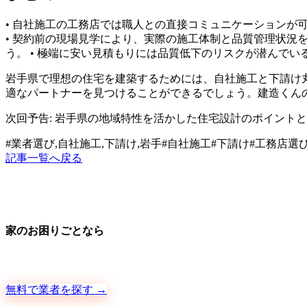
• 自社施工の工務店では職人との直接コミュニケーションが
• 契約前の現場見学により、実際の施工体制と品質管理状況
う。 • 極端に安い見積もりには品質低下のリスクが潜んでい
岩手県で理想の住宅を建築するためには、自社施工と下請け
適なパートナーを見つけることができるでしょう。建造くん
次回予告: 岩手県の地域特性を活かした住宅設計のポイント
#
業者選び,自社施工,下請け,岩手
#
自社施工
#
下請け
#
工務店選
記事一覧へ戻る
家のお困りごとなら
地元の職人さんに、手数料ゼロで直接ご依頼いただけます
無料で業者を探す →