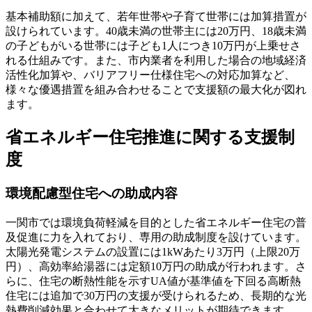
基本補助額に加えて、若年世帯や子育て世帯には加算措置が
設けられています。40歳未満の世帯主には20万円、18歳未満
の子どもがいる世帯には子ども1人につき10万円が上乗せさ
れる仕組みです。また、市内業者を利用した場合の地域経済
活性化加算や、バリアフリー仕様住宅への対応加算など、
様々な優遇措置を組み合わせることで支援額の最大化が図れ
ます。
省エネルギー住宅推進に関する支援制
度
環境配慮型住宅への助成内容
一関市では環境負荷軽減を目的とした省エネルギー住宅の普
及促進に力を入れており、専用の助成制度を設けています。
太陽光発電システムの設置には1kWあたり3万円（上限20万
円）、高効率給湯器には定額10万円の助成が行われます。さ
らに、住宅の断熱性能を示すUA値が基準値を下回る高断熱
住宅には追加で30万円の支援が受けられるため、長期的な光
熱費削減効果と合わせて大きなメリットが期待できます。