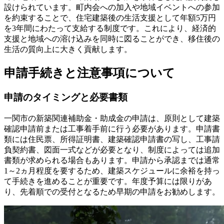
設けられています。町内会への加入や地域イベントへの参加
を約束することで、住宅建築後の生活支援として年額5万円
を3年間にわたって支給する制度です。これにより、経済的
支援と地域への溶け込みを同時に図ることができ、移住後の
生活の質向上に大きく貢献します。
申請手続きと注意事項について
申請のタイミングと必要書類
一関市の新築関連補助金・助成金の申請は、原則として建築
確認申請前または工事着手前に行う必要があります。申請書
類には住民票、所得証明書、建築確認申請書の写し、工事請
負契約書、図面一式などが必要となり、制度によっては追加
書類が求められる場合もあります。申請から承認までは通常
1～2ヵ月程度を要するため、建築スケジュールに余裕を持っ
て手続きを進めることが重要です。年度予算には限りがあ
り、先着順での受付となるため早期の申請をお勧めします。