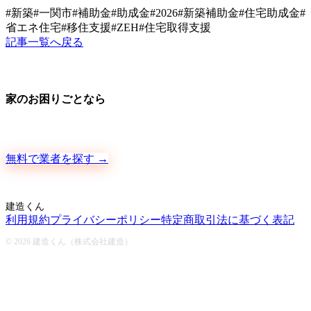
#
新築
#
一関市
#
補助金
#
助成金
#
2026
#
新築補助金
#
住宅助成金
#
省エネ住宅
#
移住支援
#
ZEH
#
住宅取得支援
記事一覧へ戻る
家のお困りごとなら
地元の職人さんに、手数料ゼロで直接ご依頼いただけます
無料で業者を探す →
建造くん
利用規約
プライバシーポリシー
特定商取引法に基づく表記
© 2026 建造くん（株式会社建造）