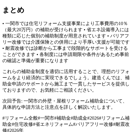
まとめ
• 一関市では住宅リフォーム支援事業により工事費用の10％
（最大20万円）の補助が受けられます • 省エネ設備導入には
種類に応じた個別の補助制度が用意されています • バリアフ
リー改修では介護保険との併用により手厚い支援が可能です
• 耐震改修では診断から工事まで段階的なサポートを受ける
ことができます • 各制度には申請期限や条件があるため事前
の確認と準備が重要になります
これらの補助金制度を適切に活用することで、理想のリフォ
ームをより経済的に実現できるでしょう。建造くんでは、補
助金申請のサポートから施工まで一貫したサービスを提供し
ておりますので、お気軽にご相談ください。
次回予告: 一関市の外壁・屋根リフォーム補助金について、
具体的な申請方法と注意点を詳しく解説いたします。
#
リフォーム全般
#
一関市
#
補助金
#
助成金
#
2026
#
リフォーム補
助金
#
住宅改修
#
省エネリフォーム
#
バリアフリー改修
#
耐震改
修
#
2026年