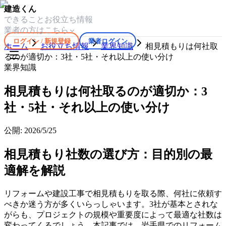
建造くん
できること
お役立ち情報
業者の方はこちら
ログイン / 新規登録
業者ログイン
ホーム
お役立ち情報
業界知識
相見積もりは何社取
るのが適切か：3社・5社・それ以上の使い分け
業界知識
相見積もりは何社取るのが適切か：3
社・5社・それ以上の使い分け
公開:
2026/5/25
相見積もり社数の選び方：目的別の最
適解を解説
リフォームや建設工事で相見積もりを取る際、何社に依頼す
べきか迷う方が多くいらっしゃいます。3社が基本とされな
がらも、プロジェクトの規模や重要度によって最適な社数は
変わってくるでしょう。本記事では、岩手県でのリフォーム