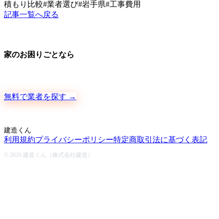
積もり比較
#
業者選び
#
岩手県
#
工事費用
記事一覧へ戻る
家のお困りごとなら
地元の職人さんに、手数料ゼロで直接ご依頼いただけます
無料で業者を探す →
建造くん
利用規約
プライバシーポリシー
特定商取引法に基づく表記
© 2026 建造くん（株式会社建造）