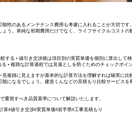
可能性のあるメンテナンス費用も考慮に入れることが大切です
しょう。単純な初期費用だけでなく、ライフサイクルコストの
較する • 値引き交渉後は項目別の実質単価を個別に算出して検
れる • 複雑な計算過程では見落としを防ぐためのチェックポイ
一見複雑に見えますが基本的な計算方法を理解すれば確実に比
可能になるでしょう。建造くんなどの見積もり比較サービスを
定で重視すべき品質基準について解説いたします。
計算
#
値引き交渉
#
実質単価
#
岩手県
#
工事見積もり