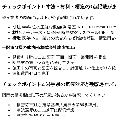
チェックポイント1:寸法・材料・構造の3点記載が
優良業者の図面には以下が必ず記載されています:
寸法
:mm単位の正確な数値(例:浴室1616→1600mm×1600m
材料
:メーカー名・型番(例:断熱材グラスウール16K・厚さ1
構造
:既存の柱・梁との接合方法(例:金物補強・構造用合板
一関市M様の成功例(株式会社建造施工)
見積もり時にCAD図面(平面・断面・展開図)を提出
断熱材の施工位置を色分けで図示
施工中の写真と図面を照合し、計画通りの仕上がりを確
追加費用ゼロで完工
チェックポイント2:岩手県の気候対応が明記されて
図面の備考欄に以下の記載があるかを確認してください:
「積雪荷重対応:建築基準法施行令第86条準拠」
「凍結深度600mm以下に配管埋設」
「結露対策:防湿シート施工」