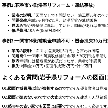
事例2:花巻市Y様(浴室リフォーム・凍結事故)
業者の説明
:「図面なしでも問題ない、施工歴30年のベ
問題発生
:完成3ヶ月後の1月、給湯配管が凍結破裂
原因
:配管が外壁側に露出していた。図面があれば事前
修理費用
:18万円(保証対象外)
事例3:一関市N様(補助金申請不可・機会損失30万円
業者の説明
:「図面は追加費用5万円」と言われ省略
問題発生
:一関市の耐震改修補助金(最大30万円)を申
原因
:申請には構造図が必須だったが、業者が未説明
損失
:補助金30万円+図面作成費5万円=計35万円
よくある質問(岩手県リフォームの図面
Q1:図面作成費用は誰が負担するのですか?
A:優良業者は見
Q2:図面が読めないのですが大丈夫ですか?
A:建造くん登録
Q3:築40年の古い家でも図面は必要ですか?
A:むしろ必須で