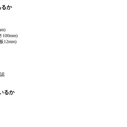
あるか
m)
00mm)
12mm)
認
いるか