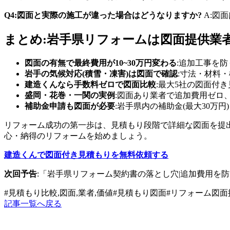
Q4:図面と実際の施工が違った場合はどうなりますか?
A:図
まとめ:岩手県リフォームは図面提供業
図面の有無で最終費用が10~30万円変わる
:追加工事を
岩手の気候対応(積雪・凍害)は図面で確認
:寸法・材料
建造くんなら手数料ゼロで図面比較
:最大5社の図面付
盛岡・花巻・一関の実例
:図面あり業者で追加費用ゼロ
補助金申請も図面が必要
:岩手県内の補助金(最大30万
リフォーム成功の第一歩は、見積もり段階で詳細な図面を提
心・納得のリフォームを始めましょう。
建造くんで図面付き見積もりを無料依頼する
次回予告
:「岩手県リフォーム契約書の落とし穴|追加費用を
#
見積もり比較,図面,業者,価値
#
見積もり図面
#
リフォーム図面
記事一覧へ戻る