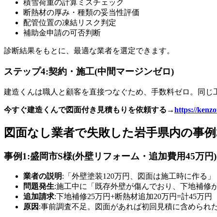
積雪荷重の計算ミスチェック
断熱材の厚み・種類の妥当性評価
配管位置の凍結リスク判定
補助金申請の可否判断
診断結果をもとに、最適な業者を選定できます。
ステップ4:契約・施工(中間マージンゼロ)
建造くんは職人と顧客を直接つなぐため、手数料ゼロ。同じ工事
今すぐ建造くんで図面付き見積もりを依頼する→
https://kenz
図面なし業者で失敗した岩手県内の事例
事例1:盛岡市S様(外壁リフォーム・追加費用45万円)
業者の説明
:「外壁塗装120万円、図面は施工時に作る」
問題発生
:施工中に「既存外壁が傷んでおり、下地補修
追加請求
:下地補修25万円+断熱材追加20万円=計45万円
原因
:事前調査不足。図面があれば初回見積に含められ