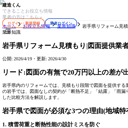
建造くん
できること
お役立ち情報
業者の方はこちら
ログイン / 新規登録
業者ログイン
ホーム
お役立ち情報
業界知識
岩手県リフォーム見積
業界知識
岩手県リフォーム見積もり|図面提供業
公開:
2026/4/19
・
更新:
2026/4/30
リード:図面の有無で20万円以上の差が
岩手県内のリフォームでは、見積もり段階で図面を提供する
の岩手では、図面なしの契約が「断熱不足」「結露」「雨漏
した比較方法を解説します。
岩手県で図面が必須な3つの理由(地域特
1. 積雪荷重と断熱性能の設計ミスを防ぐ