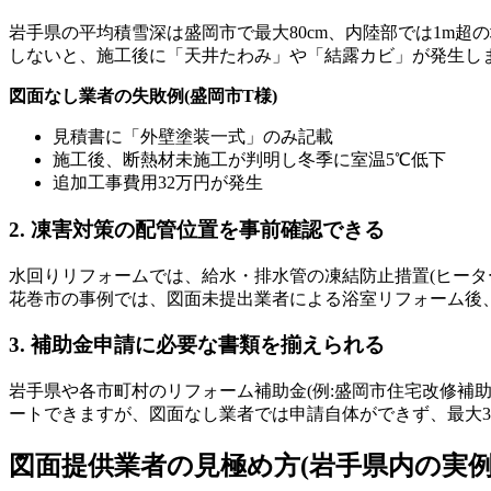
岩手県の平均積雪深は盛岡市で最大80cm、内陸部では1m超
しないと、施工後に「天井たわみ」や「結露カビ」が発生し
図面なし業者の失敗例(盛岡市T様)
見積書に「外壁塗装一式」のみ記載
施工後、断熱材未施工が判明し冬季に室温5℃低下
追加工事費用32万円が発生
2. 凍害対策の配管位置を事前確認できる
水回りリフォームでは、給水・排水管の凍結防止措置(ヒー
花巻市の事例では、図面未提出業者による浴室リフォーム後、
3. 補助金申請に必要な書類を揃えられる
岩手県や各市町村のリフォーム補助金(例:盛岡市住宅改修補
ートできますが、図面なし業者では申請自体ができず、最大3
図面提供業者の見極め方(岩手県内の実例