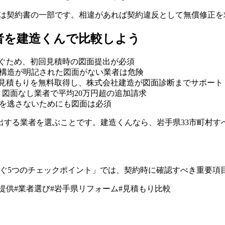
面は契約書の一部です。相違があれば契約違反として無償修正を
者を建造くんで比較しよう
防ぐため、初回見積時の図面提出が必須
・構造が明記された図面がない業者は危険
き見積もりを無料取得し、株式会社建造が図面診断までサポート
、図面なし業者で平均20万円超の追加請求
円)を逃さないためにも図面は必須
出する業者を選ぶことです。建造くんなら、岩手県33市町村す
防ぐ5つのチェックポイント」では、契約時に確認すべき重要
提供
#
業者選び
#
岩手県リフォーム
#
見積もり比較