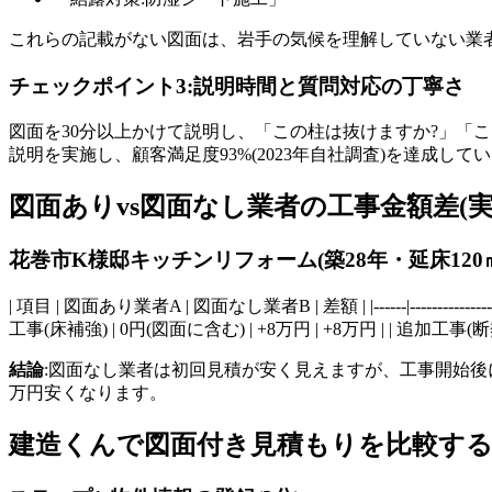
これらの記載がない図面は、岩手の気候を理解していない業
チェックポイント3:説明時間と質問対応の丁寧さ
図面を30分以上かけて説明し、「この柱は抜けますか?」「
説明を実施し、顧客満足度93%(2023年自社調査)を達成して
図面ありvs図面なし業者の工事金額差(実
花巻市K様邸キッチンリフォーム(築28年・延床120
| 項目 | 図面あり業者A | 図面なし業者B | 差額 | |------|-------------
工事(床補強) | 0円(図面に含む) | +8万円 | +8万円 | | 追加工事(断熱
結論
:図面なし業者は初回見積が安く見えますが、工事開始後
万円安くなります。
建造くんで図面付き見積もりを比較する