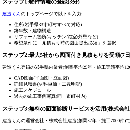
ステップ1:物件情報の登録(3分)
建造くん
のトップページで以下を入力:
住所(岩手県33市町村すべて対応)
築年数・建物構造
リフォーム箇所(キッチン/浴室/外壁など)
希望条件に「見積もり時の図面提出必須」を選択
ステップ2:最大5社から図面付き見積もりを受領(7日
建造くん登録の岩手県内業者(創業平均25年・施工実績平均120
CAD図面(平面図・立面図)
詳細見積書(材料単価・工数明記)
施工スケジュール
過去の施工事例写真(同一市町村内)
ステップ3:無料の図面診断サービスを活用(株式会社
建造くんの運営会社・株式会社建造(創業37年・施工7000件