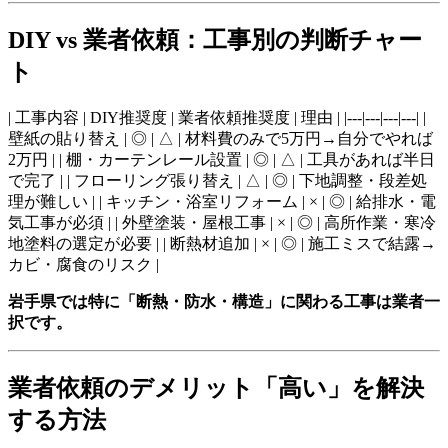
DIY vs 業者依頼：工事別の判断チャー
ト
| 工事内容 | DIY推奨度 | 業者依頼推奨度 | 理由 | |---|---|---|---| |
壁紙の貼り替え | ◎ | △ | 材料費のみで5万円→自分でやれば
2万円 | | 棚・カーテンレール設置 | ◎ | △ | 工具があれば半日
で完了 | | フローリング張り替え | △ | ◎ | 下地調整・段差処
理が難しい | | キッチン・浴室リフォーム | × | ◎ | 給排水・電
気工事が必須 | | 外壁塗装・屋根工事 | × | ◎ | 高所作業・寒冷
地塗料の選定が必要 | | 断熱材追加 | × | ◎ | 施工ミスで結露→
カビ・腐食のリスク |
岩手県では特に「断熱・防水・構造」に関わる工事は業者一
択です。
業者依頼のデメリット「高い」を解決
する方法