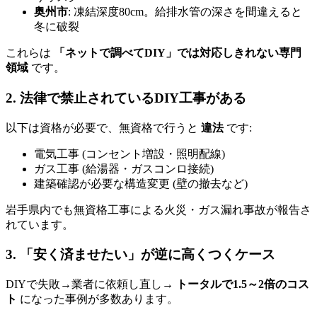
奥州市
: 凍結深度80cm。給排水管の深さを間違えると
冬に破裂
これらは
「ネットで調べてDIY」では対応しきれない専門
領域
です。
2. 法律で禁止されているDIY工事がある
以下は資格が必要で、無資格で行うと
違法
です:
電気工事 (コンセント増設・照明配線)
ガス工事 (給湯器・ガスコンロ接続)
建築確認が必要な構造変更 (壁の撤去など)
岩手県内でも無資格工事による火災・ガス漏れ事故が報告さ
れています。
3. 「安く済ませたい」が逆に高くつくケース
DIYで失敗→業者に依頼し直し→
トータルで1.5～2倍のコス
ト
になった事例が多数あります。