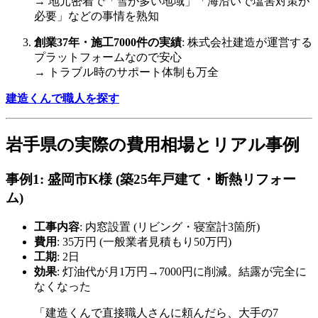
→ 地元密着で「雪が多い地域」「海沿いで塩害対策が
必要」などの事情を熟知
創業37年・施工7000件の実績
: 株式会社建造が運営する
プラットフォームなので安心
→ トラブル時のサポート体制も万全
建造くんで職人を探す
岩手県の実際の費用相場とリアル事例
事例1: 盛岡市K様 (築25年戸建て・断熱リフォー
ム)
工事内容
: 内窓設置 (リビング・寝室計3箇所)
費用
: 35万円 (一般業者見積もり50万円)
工期
: 2日
効果
: 灯油代が月1万円→7000円に削減。結露が完全に
なくなった
「建造くんで直接職人さんに頼んだら、大手の7