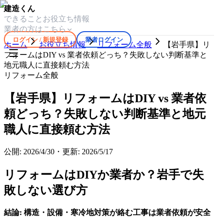
建造くん
できること
お役立ち情報
業者の方はこちら
ログイン / 新規登録
業者ログイン
ホーム
お役立ち情報
リフォーム全般
【岩手県】リ
フォームはDIY vs 業者依頼どっち？失敗しない判断基準と
地元職人に直接頼む方法
リフォーム全般
【岩手県】リフォームはDIY vs 業者依
頼どっち？失敗しない判断基準と地元
職人に直接頼む方法
公開:
2026/4/30
・
更新:
2026/5/17
リフォームはDIYか業者か？岩手で失
敗しない選び方
結論: 構造・設備・寒冷地対策が絡む工事は業者依頼が安全