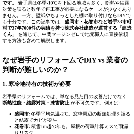
です。
岩手県は冬季-10℃を下回る地域も多く、断熱や結露
対策を誤ると数年で再工事が必要になるケースが少なくあり
ません。一方、壁紙やちょっとした棚の取り付けならDIYで
も十分です。この記事では、
盛岡市・花巻市など岩手33市町
村で37年7000件の実績を持つ株式会社建造が運営する「建造
くん」
を通じて、中間マージンゼロで地元職人に直接依頼
する方法も含めて解説します。
なぜ岩手のリフォームでDIY vs 業者の
判断が難しいのか？
1. 寒冷地特有の技術が必要
岩手県のリフォームでは、単なる見た目の改善だけでなく
断熱性能・結露対策・凍害防止
が不可欠です。例えば:
盛岡市
: 冬季平均気温-2℃。窓枠周辺の断熱処理を誤る
と結露でカビが発生
花巻市
: 積雪1m超の年も。屋根の荷重計算ミスで雨漏
りリスク