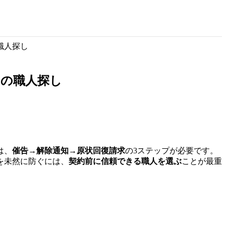
職人探し
円の職人探し
は、
催告→解除通知→原状回復請求
の3ステップが必要です。
を未然に防ぐには、
契約前に信頼できる職人を選ぶ
ことが最重