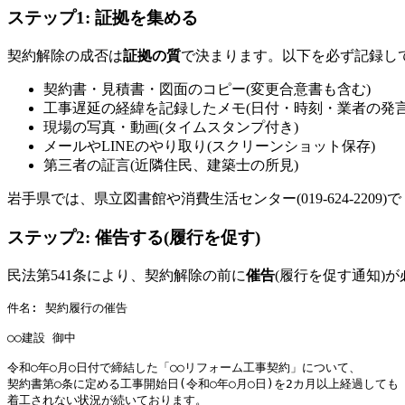
ステップ1: 証拠を集める
契約解除の成否は
証拠の質
で決まります。以下を必ず記録し
契約書・見積書・図面のコピー(変更合意書も含む)
工事遅延の経緯を記録したメモ(日付・時刻・業者の発言
現場の写真・動画(タイムスタンプ付き)
メールやLINEのやり取り(スクリーンショット保存)
第三者の証言(近隣住民、建築士の所見)
岩手県では、県立図書館や消費生活センター(019-624-220
ステップ2: 催告する(履行を促す)
民法第541条により、契約解除の前に
催告
(履行を促す通知)
件名: 契約履行の催告

○○建設 御中

令和○年○月○日付で締結した「○○リフォーム工事契約」について、

契約書第○条に定める工事開始日(令和○年○月○日)を2カ月以上経過しても

着工されない状況が続いております。
