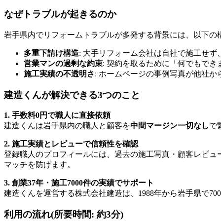
なぜトラブルが起きるのか
岩手県内でリフォームトラブルが多発する背景には、以下の
多重下請け構造
: 大手リフォーム会社は自社で施工せず
営業マンの過剰な約束
: 契約を取るために「何でもで
施工実績の不透明さ
: ホームページの事例写真が他社
建造くんが解決できる3つのこと
1. 手数料0円で職人に直接依頼
建造くんは岩手県内の職人と顧客を
中間マージン一切なし
で
2. 施工実績とレビューで信頼性を確認
登録職人のプロフィールには、過去の施工写真・顧客レビュ
マッチを防げます。
3. 創業37年・施工7000件の実績でサポート
建造くんを運営する株式会社建造は、1988年から岩手県で
利用の流れ(所要時間: 約3分)