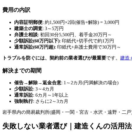
費用の内訳
内容証明郵便
: 約1,500円×2回(催告+解除) = 3,000円
建築士の調査
: 3～5万円
弁護士相談
: 初回30分5,500円、着手金20万円～
少額訴訟(60万円以下)
: 印紙代+切手代で約1万円
通常訴訟(60万円超)
: 印紙代+弁護士費用で30万円～
トラブルを防ぐには、契約前の業者選びが最重要
です。
建造
解決までの期間
催告→解除→返金合意
: 1～2カ月(円満解決の場合)
少額訴訟
: 3～4カ月
通常訴訟
: 6カ月～1年以上
強制執行
: さらに2～3カ月
岩手県内の簡易裁判所(盛岡・一関・宮古・水沢・遠野・二戸
失敗しない業者選び｜建造くんの活用法