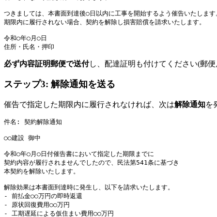
つきましては、本書面到達後○日以内に工事を開始するよう催告いたします。
期限内に履行されない場合、契約を解除し損害賠償を請求いたします。

令和○年○月○日

必ず内容証明郵便で送付
し、配達証明も付けてください(郵便
ステップ3: 解除通知を送る
催告で指定した期限内に履行されなければ、次は
解除通知
を
件名: 契約解除通知

○○建設 御中

令和○年○月○日付催告書において指定した期限までに

契約内容が履行されませんでしたので、民法第541条に基づき

本契約を解除いたします。

解除効果は本書面到達時に発生し、以下を請求いたします。

- 前払金○○万円の即時返還

- 原状回復費用○○万円

- 工期遅延による仮住まい費用○○万円
