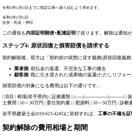
令和○年○月○日までに指定口座へ振り込むよう求めます。

令和○年○月○日

この通知も
内容証明郵便+配達証明
で送ります。解除は通知
ステップ4: 原状回復と損害賠償を請求する
契約解除後、双方は「契約前の状態に戻す義務(原状回復義務
業者側
: 前払金の返還、不完全な工事の撤去
顧客側
: 既に引き渡された成果物の返還(ただしリフォー
損害賠償の対象になる費用は以下の通りです。
| 項目 | 相場(岩手県内) | 証拠書類 | |------|--------------
士費用 | 10～30万円 | 委任契約書 | | 慰謝料 | 10～50万円 | 診断
岩手県建築士会(019-623-4245)に依頼すれば、
工事の不備を証
契約解除の費用相場と期間