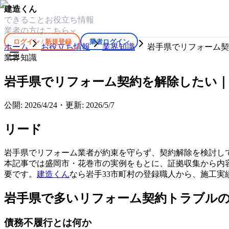
建造くん
できること
お役立ち情報
業者の方はこちら
ログイン / 新規登録
業者ログイン
ホーム
お役立ち情報
業界知識
岩手県でリフォーム契
業界知識
岩手県でリフォーム契約を解除したい｜
公開:
2026/4/24
・
更新:
2026/5/7
リード
岩手県でリフォーム業者が約束を守らず、契約解除を検討し
本記事では盛岡市・花巻市の実例をもとに、証拠収集から内
要です。
建造くん
なら岩手33市町村の登録職人から、施工実
岩手県で多いリフォーム契約トラブル
債務不履行とは何か