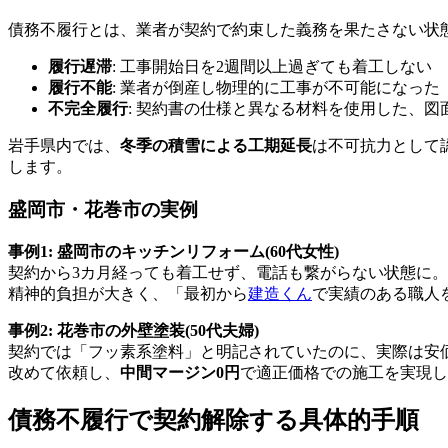
債務不履行とは、業者が契約で約束した義務を果たさない状態
履行遅滞
: 工事開始日を2週間以上過ぎても着工しない
履行不能
: 業者が倒産し物理的に工事が不可能になった
不完全履行
: 契約書の仕様と異なる材料を使用した、
岩手県内では、
冬季の積雪による工期延長
は不可抗力として
します。
盛岡市・花巻市の実例
事例1: 盛岡市のキッチンリフォーム(60代女性)
契約から3カ月経っても着工せず、電話も繋がらない状態に。
精神的負担が大きく、「最初から
建造くん
で実績のある職人
事例2: 花巻市の外壁塗装(50代夫婦)
契約では「フッ素系塗料」と明記されていたのに、実際は安
改めて依頼し、
中間マージン0円
で適正価格での施工を実現し
債務不履行で契約解除する具体的手順