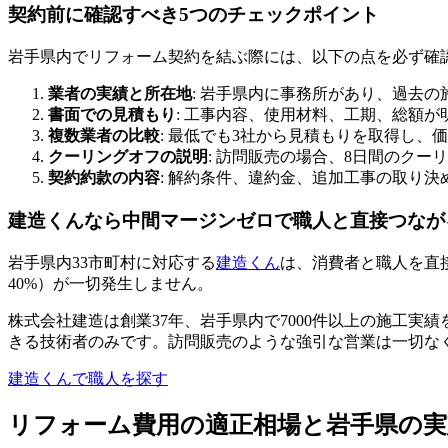
契約前に確認すべき5つのチェックポイント
岩手県内でリフォーム契約を結ぶ際には、以下の点を必ず確
業者の実績と所在地
: 岩手県内に事務所があり、過去
書面での見積もり
: 工事内容、使用材料、工期、総額
複数業者の比較
: 最低でも3社から見積もりを取得し、
クーリングオフの説明
: 訪問販売の場合、8日間のク
契約約款の内容
: 解約条件、違約金、追加工事の取り
建造くんなら中間マージンゼロで職人と直接つなが
岩手県内33市町村に対応する
建造くん
は、消費者と職人を直
40%）が一切発生しません。
株式会社建造は創業37年、岩手県内で7000件以上の施工
きる技術者のみです。訪問販売のような強引な営業は一切な
建造くんで職人を探す
リフォーム費用の適正相場と岩手県の実