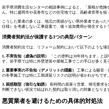
岩手県消費生活センターの相談事例によると、「屋根が危険
ん。特に盛岡市や花巻市などの住宅地では、高齢者世帯を狙
こうした業者の多くは、地元の実績がない県外業者であった
仕様）を考慮しない工事提案で、後々追加費用が発生するト
消費者契約法が保護する3つの典型パターン
消費者契約法では、リフォーム契約において以下のような場
1. 不実告知（虚偽の説明）
「この塗料は30年持ちます」と
す。岩手県では特に外壁塗装や屋根工事でこの手口が多く見
2. 重要事実の不告知（デメリットの隠蔽）
工事による騒音・
の冬季施工では特に工期遅延リスクの説明が省かれがちです
3. 困惑類型（強引な勧誘）
長時間の居座り営業、帰宅要求を
判断できない状況で結ばれた契約は取り消しの対象となりま
悪質業者を避けるための具体的対処法