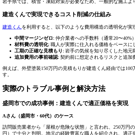
岩手県では、積雪・凍結対策が必要なため、一般的な施工より
建造くんで実現できるコスト削減の仕組み
建造くん
を利用すると、以下のような費用構造の透明化が実
中間マージンゼロ
: 仲介業者への手数料（通常20〜40
材料費の透明化
: 職人が実際に仕入れる価格をベースに
工期の正確な見積もり
: 岩手の気候を知り尽くした地
追加費用の事前確認
: 契約前に想定されるリスクと追加
例えば、外壁塗装150万円の見積もりが建造くん経由では1
す。
実際のトラブル事例と解決方法
盛岡市での成功事例：建造くんで適正価格を実現
Aさん（盛岡市・60代）のケース
訪問販売業者から「屋根が危険な状態」と言われ、250万円
円）で十分と判明。地元の経験豊富な職人を紹介され、適正