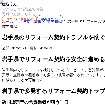
建造くん
できること
お役立ち情報
業者の方はこちら
ログイン / 新規登録
業者ログイン
ホーム
お役立ち情報
業界知識
岩手県のリフォーム契
業界知識
岩手県のリフォーム契約トラブルを防ぐ
公開:
2026/4/21
・
更新:
2026/5/15
岩手県でリフォーム契約を安全に進め
岩手県内でリフォームを検討している方にとって、悪質業者
実際に盛岡市や花巻市でも多くの被害が報告されています。
に減らすことが可能です。
岩手県で多発するリフォーム契約トラ
訪問販売型の悪質業者が狙う手口