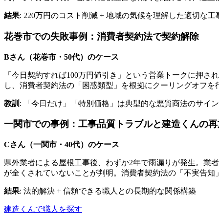
結果
: 220万円のコスト削減 + 地域の気候を理解した適切な工
花巻市での失敗事例：消費者契約法で契約解除
Bさん（花巻市・50代）のケース
「今日契約すれば100万円値引き」という営業トークに押さ
し、消費者契約法の「困惑類型」を根拠にクーリングオフを
教訓
: 「今日だけ」「特別価格」は典型的な悪質商法のサイン
一関市での事例：工事品質トラブルと建造くんの再
Cさん（一関市・40代）のケース
県外業者による屋根工事後、わずか2年で雨漏りが発生。業
が全くされていないことが判明。消費者契約法の「不実告知
結果
: 法的解決 + 信頼できる職人との長期的な関係構築
建造くんで職人を探す