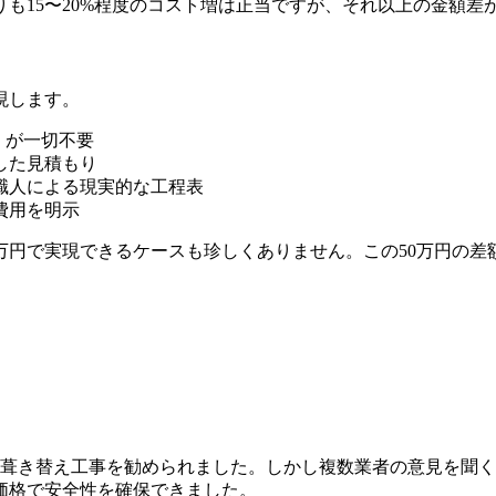
も15〜20%程度のコスト増は正当ですが、それ以上の金額差
現します。
%）が一切不要
した見積もり
元職人による現実的な工程表
費用を明示
00万円で実現できるケースも珍しくありません。この50万円の
の葺き替え工事を勧められました。しかし複数業者の意見を聞く
価格で安全性を確保できました。