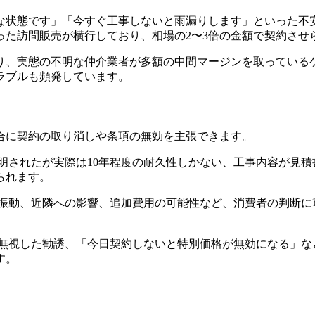
な状態です」「今すぐ工事しないと雨漏りします」といった不
った訪問販売が横行しており、相場の2〜3倍の金額で契約させ
り、実態の不明な仲介業者が多額の中間マージンを取っている
ラブルも頻発しています。
合に契約の取り消しや条項の無効を主張できます。
説明されたが実際は10年程度の耐久性しかない、工事内容が見
られます。
振動、近隣への影響、追加費用の可能性など、消費者の判断に
。
無視した勧誘、「今日契約しないと特別価格が無効になる」な
す。