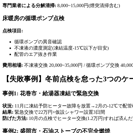
専門業者による分解清掃:
8,000~15,000円(煙突清掃含む)
床暖房の循環ポンプ点検
点検項目:
循環ポンプの異音確認
不凍液の濃度測定(凍結温度-15℃以下が目安)
配管のエア抜き作業
費用相場:
不凍液交換 20,000~35,000円 / 循環ポンプ交換 40,000
【失敗事例】冬前点検を怠った3つのケ
事例1: 花巻市・給湯器凍結で緊急交換
状況:
11月に凍結予防ヒーター故障を放置→2月の-12℃で配
結果:
緊急交換で22万円+仮設シャワー設置3日間
防げた方法:
10月の点検でヒーター交換(1.2万円)すれば済んだ
事例2: 盛岡市・石油ストーブの不完全燃焼