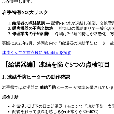
ルが集中します。
岩手特有の3大リスク
給湯器の凍結破損
— 配管内の水が凍結し破裂、交換費用1
暖房機器の不完全燃焼
— 排気口の雪詰まりで一酸化炭
修理業者の予約困難
— 冬場は2~3週間待ちが常態化、
実際に2023年2月、盛岡市内で「給湯器の凍結予防ヒーター
建造くんで冬前点検に強い職人を探す
【給湯器編】凍結を防ぐ5つの点検項目
1. 凍結予防ヒーターの動作確認
岩手県では給湯器に
凍結予防ヒーター
が標準装備されていま
点検手順:
外気温5℃以下の日に給湯器リモコンで「凍結予防」表
配管を触って微温を感じるか(正常なら30~40℃)