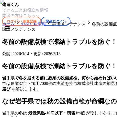
建造くん
できること
お役立ち情報
業者の方はこちら
ログイン / 新規登録
業者ログイン
ホーム
お役立ち情報
設備メンテナンス
冬前の設備点
設備メンテナンス
冬前の設備点検で凍結トラブルを防ぐ
公開:
2026/3/14
・
更新:
2026/3/18
冬前の設備点検で凍結トラブルを防ぐ
岩手県で冬を迎える前に必須の設備点検、何から始めればい
では創業37年・施工7000件の実績を持つ株式会社建造の知
選び
を解説します。
なぜ岩手県では秋の設備点検が命綱な
岩手県の冬は
最低気温-10℃以下・積雪1m超
が珍しくありませ