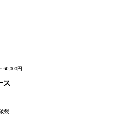
~60,000円
ース
管破裂