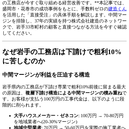
の工務店が今すぐ取り組める経営改善です。**本記事では、
盛岡市・花巻市の成功事例をもとに、手数料ゼロの
建造くん
を活用した「直接受注」の具体手順を解説します。中間マー
ジンを排除し、37年の実績を持つ株式会社建造のネットワー
クで、岩手33市町村の顧客と直接つながる方法を今すぐ確認
してください。
なぜ岩手の工務店は下請けで粗利10%
に苦しむのか
中間マージンが利益を圧迫する構造
岩手県内の工務店が下請け専業で粗利10%前後に留まる最大
の原因は、
複層下請け構造による中間マージンの積み重ね
で
す。お客様が支払う100万円の工事代金は、以下のように段
階的に削られます。
大手ハウスメーカー・ゼネコン
: 100万円 → 70-80万円
を地域業者へ(20-30%マージン)
地域中堅業者
: 70万円 → 50-60万円を実際の施工業者へ