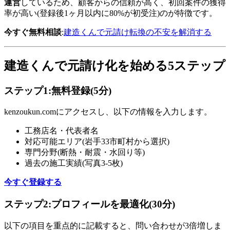
運営
しているため、顧客からの信頼が高く、初回案件の獲得
率が高い(登録後1ヶ月以内に80%が初受注)のが特徴です。
今すぐ無料相談
:
建造くんで元請け転換の不安を解消する
建造くんで元請け化を始める5ステップ
ステップ1:無料登録(5分)
kenzoukun.comにアクセスし、以下の情報を入力します。
工務店名・代表者名
対応可能エリア(岩手33市町村から選択)
専門分野(断熱・耐震・水回り等)
過去の施工実績(写真3-5枚)
今すぐ登録する
ステップ2:プロフィールを最適化(30分)
以下の項目を重点的に記載すると、問い合わせが3倍増しま