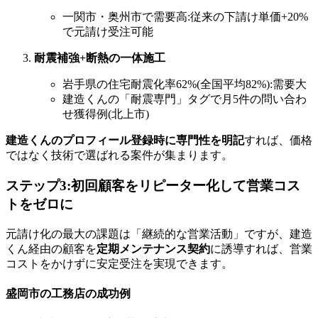
一関市・奥州市で需要高:従来の下請け単価+20%
で元請け受注可能
耐震補強+断熱の一体施工
岩手県の住宅耐震化率62%(全国平均82%):需要大
建造くんの「耐震専門」タグで月5件の問い合わ
せ獲得例(北上市)
建造くんのプロフィール登録時に専門性を明記
すれば、価格
ではなく技術で選ばれる案件が集まります。
ステップ3:初回顧客をリピーター化して営業コス
トをゼロに
元請け化の最大の課題は「継続的な営業活動」ですが、建造
くん経由の顧客を
定期メンテナンス契約
に誘導すれば、営業
コストをかけずに安定受注を実現できます。
盛岡市の工務店の成功例