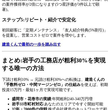
の案件獲得率が2倍になります(5つ星評価が3件以上で顕
著)。
ステップ5:リピート・紹介で安定化
初回顧客に「定期メンテナンス」「友人紹介特典(5%割引)」
を提案し、営業コストゼロで案件を増やします。
建造くんで最初の一歩を踏み出す
まとめ:岩手の工務店が粗利30%を実現
する唯一の方法
下請け粗利10% → 元請け粗利30%への転換は、
建造くんの
「手数料ゼロ・中間マージンゼロ」の仕組み
を使えば、初期
投資15万円・最短1ヶ月で実現可能です。
盛岡市・花巻市の実績
:年間粗利240-340万円増
岩手33市町村対応
:あなたのエリアで今すぐ開始可能
37年・7000件の信頼
:株式会社建造のネットワークで初