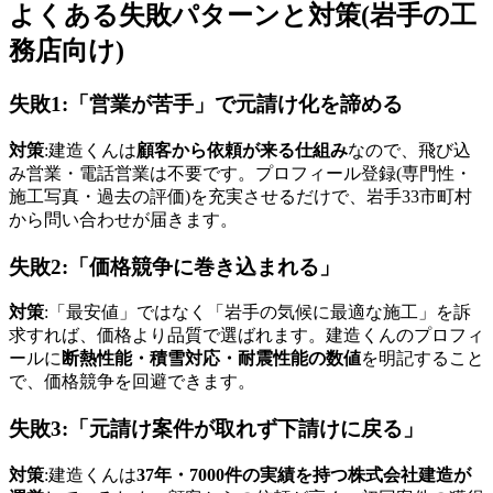
よくある失敗パターンと対策(岩手の工
務店向け)
失敗1:「営業が苦手」で元請け化を諦める
対策
:建造くんは
顧客から依頼が来る仕組み
なので、飛び込
み営業・電話営業は不要です。プロフィール登録(専門性・
施工写真・過去の評価)を充実させるだけで、岩手33市町村
から問い合わせが届きます。
失敗2:「価格競争に巻き込まれる」
対策
:「最安値」ではなく「岩手の気候に最適な施工」を訴
求すれば、価格より品質で選ばれます。建造くんのプロフィ
ールに
断熱性能・積雪対応・耐震性能の数値
を明記すること
で、価格競争を回避できます。
失敗3:「元請け案件が取れず下請けに戻る」
対策
:建造くんは
37年・7000件の実績を持つ株式会社建造が