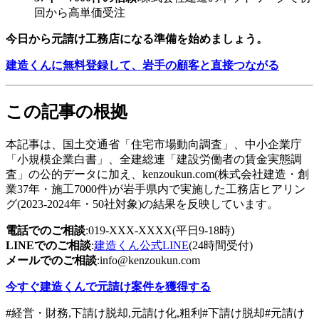
回から高単価受注
今日から元請け工務店になる準備を始めましょう。
建造くんに無料登録して、岩手の顧客と直接つながる
この記事の根拠
本記事は、国土交通省「住宅市場動向調査」、中小企業庁
「小規模企業白書」、全建総連「建設労働者の賃金実態調
査」の公的データに加え、kenzoukun.com(株式会社建造・創
業37年・施工7000件)が岩手県内で実施した工務店ヒアリン
グ(2023-2024年・50社対象)の結果を反映しています。
電話でのご相談
:019-XXX-XXXX(平日9-18時)
LINEでのご相談
:
建造くん公式LINE
(24時間受付)
メールでのご相談
:info@kenzoukun.com
今すぐ建造くんで元請け案件を獲得する
#
経営・財務,下請け脱却,元請け化,粗利
#
下請け脱却
#
元請け