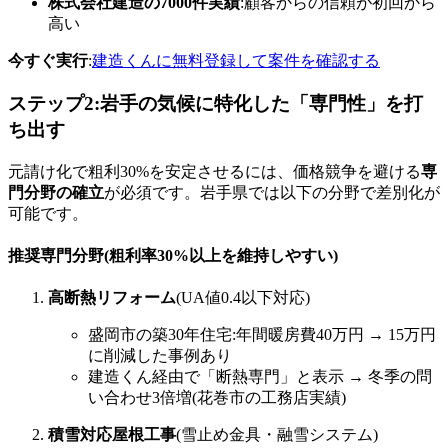
株式会社建造の7000件実績
:顧客からの信頼が初回から
高い
今すぐ実行
:
建造くんに無料登録して案件を確認する
ステップ2:岩手の気候に特化した「専門性」を打
ち出す
元請け化で粗利30%を安定させるには、価格競争を避ける
専
門分野の確立
が必須です。岩手県では以下の分野で差別化が
可能です。
推奨専門分野(粗利率30%以上を維持しやすい)
高断熱リフォーム
(UA値0.4以下対応)
盛岡市の築30年住宅:年間暖房費40万円 → 15万円
に削減した事例あり
建造くん経由で「断熱専門」と表示 → 冬季の問
い合わせ3倍増(花巻市の工務店実績)
積雪対応屋根工事
(雪止め金具・融雪システム)