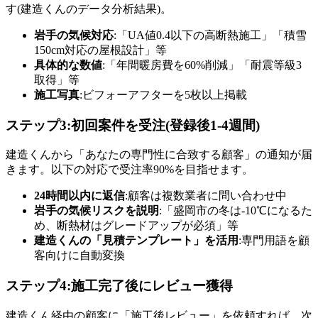
す(建造くんのデータ分析結果)。
岩手の気候対応
:「UA値0.4以下の高断熱施工」「積雪
150cm対応の屋根設計」等
具体的な数値
:「年間暖房費を60%削減」「耐震等級3
取得」等
施工写真
:ビフォーアフターを5枚以上掲載
ステップ3:初回案件を受注(登録後1-4週間)
建造くんから「あなたの専門性に合致する顧客」の通知が届
きます。以下の対応で受注率90%を目指せます。
24時間以内に返信
:顧客は複数業者に問い合わせ中
岩手の気候リスクを説明
:「盛岡市の冬は‐10℃になるた
め、断熱材はグレードアップが必須」等
建造くんの「見積テンプレート」を活用
:専門用語を顧
客向けに自動変換
ステップ4:施工完了後にレビュー獲得
建造くん経由の顧客に「施工後レビュー」を依頼すれば、次