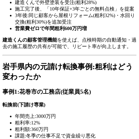
建造くんで外壁塗装を受注(粗利28%)
施工完了後、「10年保証+3年ごとの無料点検」を提案
3年後:同じ顧客から屋根リフォーム(粗利32%)・水回り
交換(粗利30%)を追加受注
営業費ゼロで年間粗利600万円増
建造くんの顧客管理機能
を使えば、点検時期の自動通知・過
去の施工履歴の共有が可能で、リピート率が向上します。
岩手県内の元請け転換事例:粗利はどう
変わったか
事例1:花巻市の工務店(従業員5名)
転換前(下請け専業)
年間売上:3000万円
粗利率:12%
粗利額:360万円
課題:冬季の仕事不足で資金繰り悪化