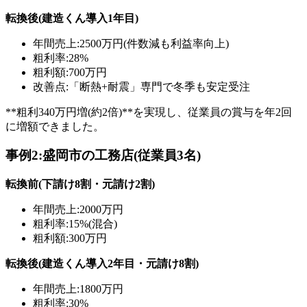
転換後(建造くん導入1年目)
年間売上:2500万円(件数減も利益率向上)
粗利率:28%
粗利額:700万円
改善点:「断熱+耐震」専門で冬季も安定受注
**粗利340万円増(約2倍)**を実現し、従業員の賞与を年2回
に増額できました。
事例2:盛岡市の工務店(従業員3名)
転換前(下請け8割・元請け2割)
年間売上:2000万円
粗利率:15%(混合)
粗利額:300万円
転換後(建造くん導入2年目・元請け8割)
年間売上:1800万円
粗利率:30%