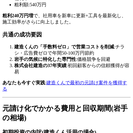
粗利額:540万円
粗利240万円増
で、社用車を新車に更新+工具を最新化し、
施工効率がさらに向上しました。
共通の成功要因
建造くんの「手数料ゼロ」で営業コストを削減
:チラ
シ・広告費ゼロで年間50-100万円節約
岩手の気候に特化した専門性
:価格競争を回避
株式会社建造の37年実績
:初回顧客からの信頼獲得が容
易
あなたも今すぐ実践
:
建造くんで最初の元請け案件を獲得す
る
元請け化でかかる費用と回収期間(岩手
の相場)
初期投資の内訳(建造くん活用の場合)