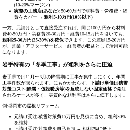
(10-20%マージン)
実際の工務店(あなた)
: 50-60万円で材料費・労務費・経
費をカバー →
粗利5-10万円(10%以下)
一方、元請けとして直接受注すれば、同じ100万円から材料
費40-50万円・労務費20-30万円・経費10-15万円を引いても、
粗利25-30万円(25-30%)を確保
できます。この差額15-20万円
が、営業・アフターサービス・経営者の収益として活用可能
になります。
岩手特有の「冬季工事」が粗利をさらに圧迫
岩手県では11月〜3月の降雪期に工事が集中しにくく、年間
工事件数が限られます。にもかかわらず、
下請け単価は積雪
対策コスト(除雪・仮設暖房等)を反映しない固定価格
で発注
されるケースが多く、実質的な粗利率はさらに低下します。
例:盛岡市の屋根リフォーム
元請け受注:積雪対策費15万円を見積に含め、粗利30%
を維持
下請け受注:対策費を自己負担 → 粗利7%に低下