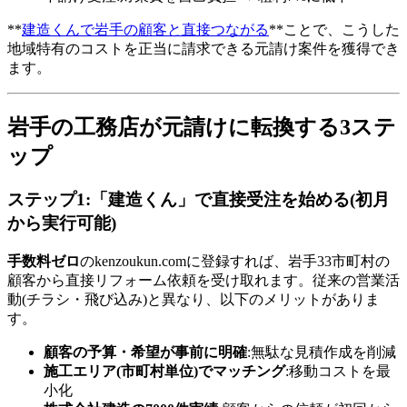
**
建造くんで岩手の顧客と直接つながる
**ことで、こうした
地域特有のコストを正当に請求できる元請け案件を獲得でき
ます。
岩手の工務店が元請けに転換する3ステ
ップ
ステップ1:「建造くん」で直接受注を始める(初月
から実行可能)
手数料ゼロ
のkenzoukun.comに登録すれば、岩手33市町村の
顧客から直接リフォーム依頼を受け取れます。従来の営業活
動(チラシ・飛び込み)と異なり、以下のメリットがありま
す。
顧客の予算・希望が事前に明確
:無駄な見積作成を削減
施工エリア(市町村単位)でマッチング
:移動コストを最
小化