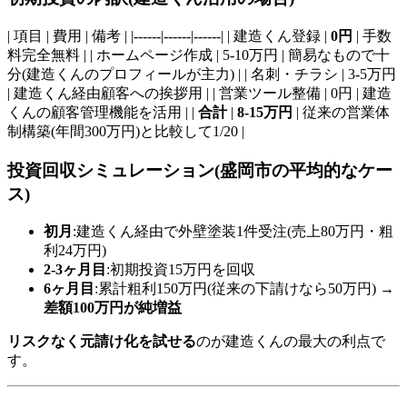
| 項目 | 費用 | 備考 | |------|------|------| | 建造くん登録 |
0円
| 手数
料完全無料 | | ホームページ作成 | 5-10万円 | 簡易なもので十
分(建造くんのプロフィールが主力) | | 名刺・チラシ | 3-5万円
| 建造くん経由顧客への挨拶用 | | 営業ツール整備 | 0円 | 建造
くんの顧客管理機能を活用 | |
合計
|
8-15万円
| 従来の営業体
制構築(年間300万円)と比較して1/20 |
投資回収シミュレーション(盛岡市の平均的なケー
ス)
初月
:建造くん経由で外壁塗装1件受注(売上80万円・粗
利24万円)
2-3ヶ月目
:初期投資15万円を回収
6ヶ月目
:累計粗利150万円(従来の下請けなら50万円) →
差額100万円が純増益
リスクなく元請け化を試せる
のが建造くんの最大の利点で
す。