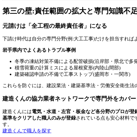
第三の壁:責任範囲の拡大と専門知識不足
元請けは「全工程の最終責任者」になる
下請け時代は自分の専門分野(例:大工工事)だけを担当すれ
岩手県内でよくあるトラブル事例
冬季の凍結対策不備による配管破損(沿岸部・県北で多発
積雪荷重の計算ミスによる屋根変形(内陸山間部)
建築確認申請の不備で工事ストップ(盛岡市・一関市)
これらを防ぐには、建設業法・建築基準法・労働安全衛生法
建造くんの協力業者ネットワークで専門外をカバー
建造くんには
電気・水道・左官・板金など各分野のプロが登
基準をクリアした職人のみが登録
されている点も安心材料で
す。
建造くんで職人を探す