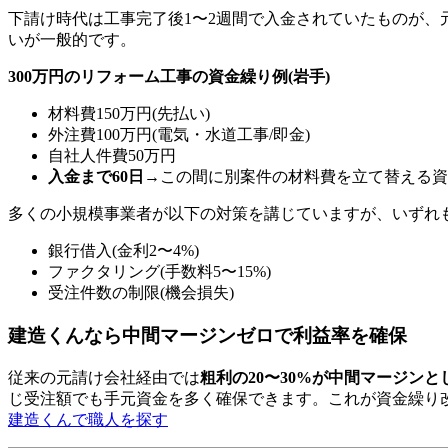
下請け時代は工事完了後1〜2週間で入金されていたものが、
いが一般的です。
300万円のリフォーム工事の資金繰り例(岩手)
材料費150万円(先払い)
外注費100万円(電気・水道工事/即金)
自社人件費50万円
入金まで60日
→この間に別案件の材料費を立て替える資
多くの小規模事業者が以下の対策を講じていますが、いずれも
銀行借入(金利2〜4%)
ファクタリング(手数料5〜15%)
受注件数の制限(機会損失)
建造くんなら中間マージンゼロで利益率を確保
従来の元請け会社経由では
粗利の20〜30%が中間マージン
じ受注額でも手元資金を多く確保できます。これが資金繰り
建造くんで職人を探す