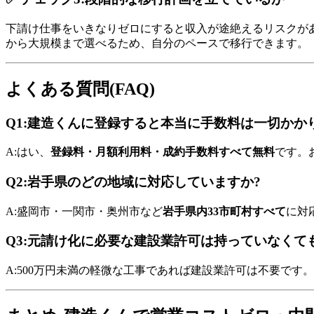
下請け仕事をいきなりゼロにすると収入が途絶えるリスクが
から大規模まで選べるため、自分のペースで移行できます。
よくある質問(FAQ)
Q1:建造くんに登録すると本当に手数料は一切かか
A:はい、
登録料・月額利用料・成約手数料すべて無料
です。
Q2:岩手県のどの地域に対応していますか?
A:盛岡市・一関市・奥州市など
岩手県内33市町村すべて
に対
Q3:元請け化に必要な建設業許可は持っていなくて
A:500万円未満の軽微な工事であれば建設業許可は不要で