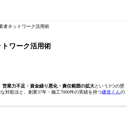
力業者ネットワーク活用術
ットワーク活用術
、
営業力不足・資金繰り悪化・責任範囲の拡大
という3つの壁
対処法と、創業37年・施工7000件の実績を持つ
建造くん
の