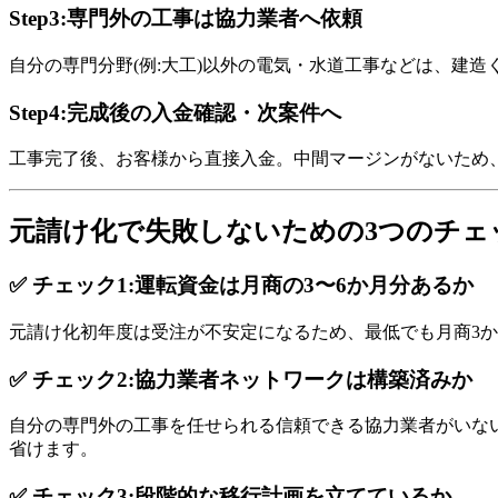
Step3:専門外の工事は協力業者へ依頼
自分の専門分野(例:大工)以外の電気・水道工事などは、建
Step4:完成後の入金確認・次案件へ
工事完了後、お客様から直接入金。中間マージンがないため
元請け化で失敗しないための3つのチェ
✅ チェック1:運転資金は月商の3〜6か月分あるか
元請け化初年度は受注が不安定になるため、最低でも月商3
✅ チェック2:協力業者ネットワークは構築済みか
自分の専門外の工事を任せられる信頼できる協力業者がいな
省けます。
✅ チェック3:段階的な移行計画を立てているか