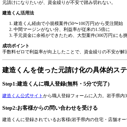
元請けになりたいが、資金繰りが不安で踏み切れない。
建造くん活用法
建造くん経由で小規模案件(50〜100万円)から受注開始
中間マージンがない分、利益率が従来の1.5倍に
手元資金に余裕ができたため、大型案件(300万円)にも
成功ポイント
手数料ゼロで利益率が向上したことで、資金繰りの不安が解
建造くんを使った元請け化の具体的ス
Step1:建造くんに職人登録(無料・5分で完了)
建造くん公式サイト
から職人登録フォームに入力。岩手県内
Step2:お客様からの問い合わせを受ける
建造くんに登録されているお客様(岩手県内の住宅・店舗オー