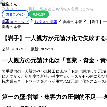
建造くん
業者向けトップ
機能一覧
お役立ち情報
お客様はこちら
業者ログイン
無料登録
業者向けトップ
お役立ち情報
業者の本音
【岩手】一
業者の本音
【岩手】一人親方が元請け化で失敗する
公開:
2026/2/11
・
更新:
2026/4/18
一人親方の元請け化は「営業・資金・責
岩手県内の一人親方や小規模工務店が「下請け脱却して元請
にぶつかり、初年度で所得が減少するケースが4〜5割に及びま
協力業者ネットワークをどう活用すれば元請け化をスムーズ
第一の壁:営業・集客力の圧倒的不足─