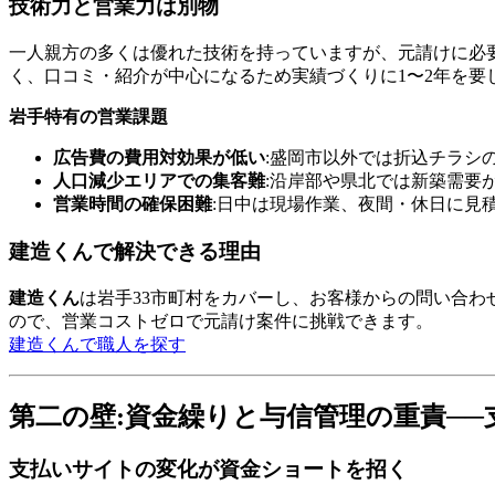
技術力と営業力は別物
一人親方の多くは優れた技術を持っていますが、元請けに必
く、口コミ・紹介が中心になるため実績づくりに1〜2年を要
岩手特有の営業課題
広告費の費用対効果が低い
:盛岡市以外では折込チラシ
人口減少エリアでの集客難
:沿岸部や県北では新築需要
営業時間の確保困難
:日中は現場作業、夜間・休日に見
建造くんで解決できる理由
建造くん
は岩手33市町村をカバーし、お客様からの問い合わ
ので、営業コストゼロで元請け案件に挑戦できます。
建造くんで職人を探す
第二の壁:資金繰りと与信管理の重責──
支払いサイトの変化が資金ショートを招く