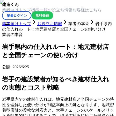
建造くん
業者向けトップ
機能一覧
お役立ち情報
お客様はこちら
業者ログイン
無料登録
業者向けトップ
お役立ち情報
業者の本音
岩手県内
の仕入れルート：地元建材店と全国チェーンの使い分け
業者の本音
岩手県内の仕入れルート：地元建材店
と全国チェーンの使い分け
公開:
2026/6/25
岩手の建設業者が知るべき建材仕入れ
の実態とコスト戦略
岩手県内での建材仕入れは、地元建材店と全国チェーンの特
性を理解した使い分けが利益率向上の鍵となります。地域密
着型店舗の柔軟な対応力と、大手チェーンのスケールメリッ
トを効果的に活用することで、現場の状況に応じた最適な仕