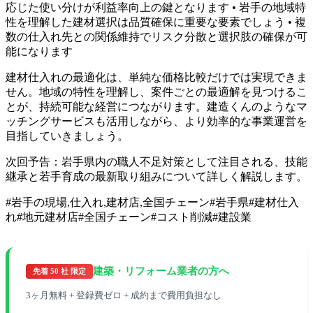
応じた使い分けが利益率向上の鍵となります • 岩手の地域特
性を理解した建材選択は品質確保に重要な要素でしょう • 複
数の仕入れ先との関係維持でリスク分散と選択肢の確保が可
能になります
建材仕入れの最適化は、単純な価格比較だけでは実現できま
せん。地域の特性を理解し、案件ごとの最適解を見つけるこ
とが、持続可能な経営につながります。建造くんのようなマ
ッチングサービスも活用しながら、より効率的な事業運営を
目指していきましょう。
次回予告：岩手県内の職人不足対策として注目される、技能
継承と若手育成の最新取り組みについて詳しく解説します。
#
岩手の現場,仕入れ,建材店,全国チェーン
#
岩手県
#
建材仕入
れ
#
地元建材店
#
全国チェーン
#
コスト削減
#
建設業
建築・リフォーム業者の方へ
先着 50 社 限定
3ヶ月無料 + 登録費ゼロ + 成約まで費用負担なし