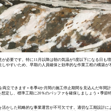
が必要です。特に11月以降は朝の気温が5度以下になる日も
生しやすいため、早期の人員確保と効率的な作業工程の構築が
を両立できます • 冬季4か月間の施工停止期間を見込んだ年間
を想定し、標準工期に20％のバッファを確保しましょう • 季
を活かした戦略的な事業運営が不可欠です。適切な工期設計に