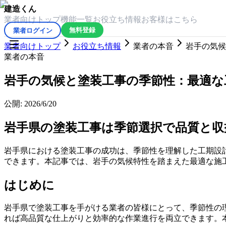
建造くん
業者向けトップ
機能一覧
お役立ち情報
お客様はこちら
業者ログイン
無料登録
業者向けトップ
お役立ち情報
業者の本音
岩手の気候
業者の本音
岩手の気候と塗装工事の季節性：最適な
公開:
2026/6/20
岩手県の塗装工事は季節選択で品質と収
岩手県における塗装工事の成功は、季節性を理解した工期設
できます。本記事では、岩手の気候特性を踏まえた最適な施
はじめに
岩手県で塗装工事を手がける業者の皆様にとって、季節性の
れば高品質な仕上がりと効率的な作業進行を両立できます。