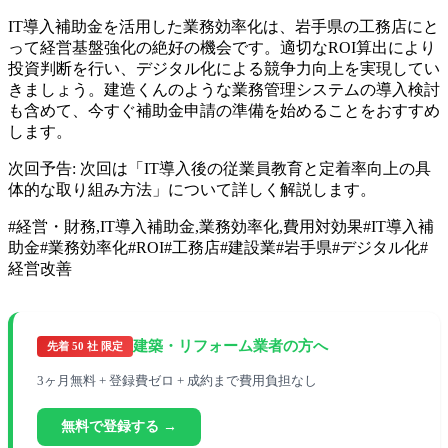
IT導入補助金を活用した業務効率化は、岩手県の工務店にと
って経営基盤強化の絶好の機会です。適切なROI算出により
投資判断を行い、デジタル化による競争力向上を実現してい
きましょう。建造くんのような業務管理システムの導入検討
も含めて、今すぐ補助金申請の準備を始めることをおすすめ
します。
次回予告: 次回は「IT導入後の従業員教育と定着率向上の具
体的な取り組み方法」について詳しく解説します。
#
経営・財務,IT導入補助金,業務効率化,費用対効果
#
IT導入補
助金
#
業務効率化
#
ROI
#
工務店
#
建設業
#
岩手県
#
デジタル化
#
経営改善
建築・リフォーム業者の方へ
先着 50 社 限定
3ヶ月無料 + 登録費ゼロ + 成約まで費用負担なし
無料で登録する →