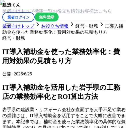
建造くん
業者向けトップ
機能一覧
お役立ち情報
お客様はこちら
業者ログイン
無料登録
業者向けトップ
お役立ち情報
経営・財務
IT導入補
助金を使った業務効率化：費用対効果の見積もり方
経営・財務
IT導入補助金を使った業務効率化：費
用対効果の見積もり方
公開:
2026/6/25
IT導入補助金を活用した岩手県の工務
店の業務効率化とROI算出方法
岩手県の建設業・リフォーム会社が直面する人手不足や業務
の煩雑さは、IT導入補助金を活用することで大幅に改善でき
ます。本記事では、補助金を使った業務効率化の具体的な費
用対効果（ROI）の見積もり方について詳しく解説していき