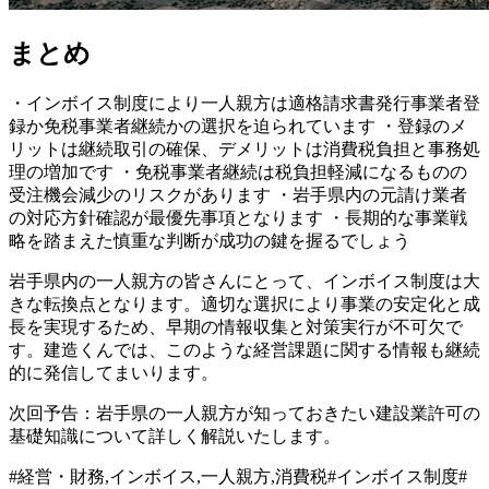
まとめ
・インボイス制度により一人親方は適格請求書発行事業者登
録か免税事業者継続かの選択を迫られています ・登録のメ
リットは継続取引の確保、デメリットは消費税負担と事務処
理の増加です ・免税事業者継続は税負担軽減になるものの
受注機会減少のリスクがあります ・岩手県内の元請け業者
の対応方針確認が最優先事項となります ・長期的な事業戦
略を踏まえた慎重な判断が成功の鍵を握るでしょう
岩手県内の一人親方の皆さんにとって、インボイス制度は大
きな転換点となります。適切な選択により事業の安定化と成
長を実現するため、早期の情報収集と対策実行が不可欠で
す。建造くんでは、このような経営課題に関する情報も継続
的に発信してまいります。
次回予告：岩手県の一人親方が知っておきたい建設業許可の
基礎知識について詳しく解説いたします。
#
経営・財務,インボイス,一人親方,消費税
#
インボイス制度
#