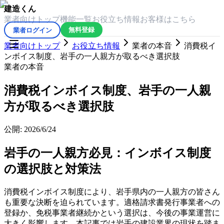
建造くん
業者向けトップ
機能一覧
お役立ち情報
お客様はこちら
業者ログイン
無料登録
業者向けトップ
お役立ち情報
業者の本音
消費税イ
ンボイス制度、岩手の一人親方が取るべき選択肢
業者の本音
消費税インボイス制度、岩手の一人親
方が取るべき選択肢
公開:
2026/6/24
岩手の一人親方必見：インボイス制度
の選択肢と対策法
消費税インボイス制度により、岩手県内の一人親方の皆さん
も重要な決断を迫られています。適格請求書発行事業者への
登録か、免税事業者継続かという選択は、今後の事業運営に
大きく影響します。本記事では岩手の建設業界の現状を踏ま