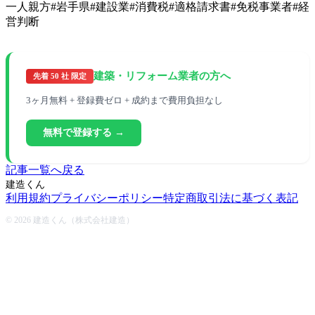
一人親方
#
岩手県
#
建設業
#
消費税
#
適格請求書
#
免税事業者
#
経
営判断
建築・リフォーム業者の方へ
先着 50 社 限定
3ヶ月無料 + 登録費ゼロ + 成約まで費用負担なし
無料で登録する →
記事一覧へ戻る
建造くん
利用規約
プライバシーポリシー
特定商取引法に基づく表記
© 2026 建造くん（株式会社建造）