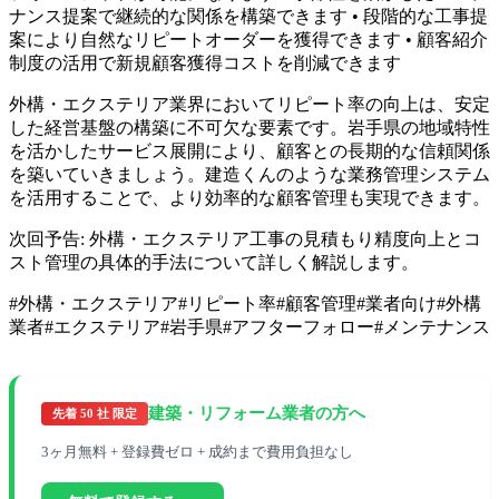
ナンス提案で継続的な関係を構築できます • 段階的な工事提
案により自然なリピートオーダーを獲得できます • 顧客紹介
制度の活用で新規顧客獲得コストを削減できます
外構・エクステリア業界においてリピート率の向上は、安定
した経営基盤の構築に不可欠な要素です。岩手県の地域特性
を活かしたサービス展開により、顧客との長期的な信頼関係
を築いていきましょう。建造くんのような業務管理システム
を活用することで、より効率的な顧客管理も実現できます。
次回予告: 外構・エクステリア工事の見積もり精度向上とコ
スト管理の具体的手法について詳しく解説します。
#
外構・エクステリア
#
リピート率
#
顧客管理
#
業者向け
#
外構
業者
#
エクステリア
#
岩手県
#
アフターフォロー
#
メンテナンス
建築・リフォーム業者の方へ
先着 50 社 限定
3ヶ月無料 + 登録費ゼロ + 成約まで費用負担なし