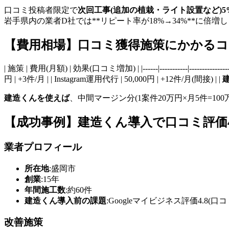
口コミ投稿者限定で
次回工事(追加の植栽・ライト設置など)5
岩手県内の業者D社では**リピート率が18%→34%**に倍増
【費用相場】口コミ獲得施策にかかるコ
| 施策 | 費用(月額) | 効果(口コミ増加) | |------|-----------|------
円 | +3件/月 | | Instagram運用代行 | 50,000円 | +12件/月(間接) | |
建造くんを使えば
、中間マージン分(1案件20万円×月5件=1
【成功事例】建造くん導入で口コミ評価4
業者プロフィール
所在地
:盛岡市
創業
:15年
年間施工数
:約60件
建造くん導入前の課題
:Googleマイビジネス評価4.8(口
改善施策