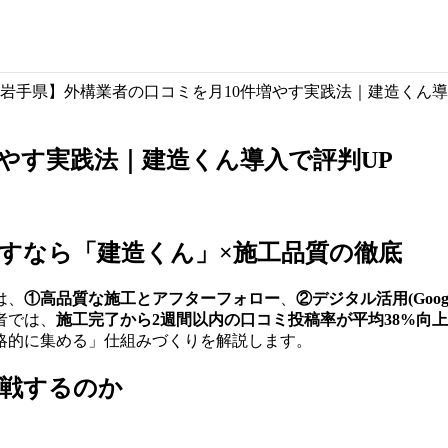
岩手県】外構業者の口コミを月10件増やす実践法｜建造くん導
やす実践法｜建造くん導入で評判UP
すなら「建造くん」×施工品質の徹底
は、
①高品質な施工とアフターフォロー
、
②デジタル活用(Googl
者では、
施工完了から2週間以内の口コミ投稿率が平均38%向上
略的に集める」仕組みづくりを解説します。
苦戦するのか
」