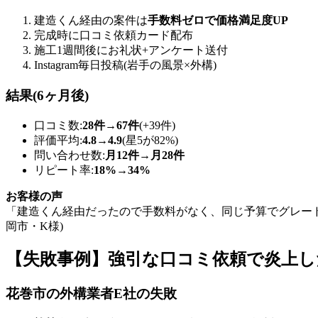
建造くん経由の案件は
手数料ゼロで価格満足度UP
完成時に口コミ依頼カード配布
施工1週間後にお礼状+アンケート送付
Instagram毎日投稿(岩手の風景×外構)
結果(6ヶ月後)
口コミ数:
28件→67件
(+39件)
評価平均:
4.8→4.9
(星5が82%)
問い合わせ数:
月12件→月28件
リピート率:
18%→34%
お客様の声
「建造くん経由だったので手数料がなく、同じ予算でグレード
岡市・K様)
【失敗事例】強引な口コミ依頼で炎上し
花巻市の外構業者E社の失敗