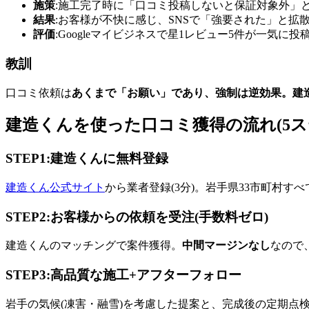
施策
:施工完了時に「口コミ投稿しないと保証対象外」
結果
:お客様が不快に感じ、SNSで「強要された」と拡
評価
:Googleマイビジネスで星1レビュー5件が一気に投
教訓
口コミ依頼は
あくまで「お願い」
であり、強制は逆効果。建
建造くんを使った口コミ獲得の流れ(5ス
STEP1:建造くんに無料登録
建造くん公式サイト
から業者登録(3分)。岩手県33市町村す
STEP2:お客様からの依頼を受注(手数料ゼロ)
建造くんのマッチングで案件獲得。
中間マージンなし
なので
STEP3:高品質な施工+アフターフォロー
岩手の気候(凍害・融雪)を考慮した提案と、完成後の定期点