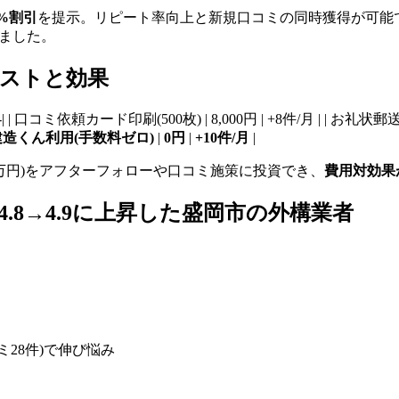
%割引
を提示。リピート率向上と新規口コミの同時獲得が可能
しました。
ストと効果
----------| | 口コミ依頼カード印刷(500枚) | 8,000円 | +8件/月 | | お礼状
建造くん利用(手数料ゼロ)
|
0円
|
+10件/月
|
00万円)をアフターフォローや口コミ施策に投資でき、
費用対効果
.8→4.9に上昇した盛岡市の外構業者
コミ28件)で伸び悩み