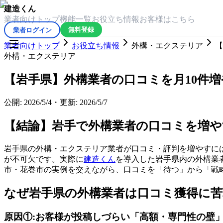
建造くん
業者向けトップ
機能一覧
お役立ち情報
お客様はこちら
業者ログイン
無料登録
業者向けトップ
お役立ち情報
外構・エクステリア
【
外構・エクステリア
【岩手県】外構業者の口コミを月10件増
公開:
2026/5/4
・
更新:
2026/5/7
【結論】岩手で外構業者の口コミを増や
岩手県の外構・エクステリア業者が口コミ・評判を増やすに
が不可欠です。実際に
建造くん
を導入した岩手県内の外構業
市・花巻市の実例を交えながら、口コミを「待つ」から「戦
なぜ岩手県の外構業者は口コミ獲得に
原因①:お客様が投稿しづらい「高額・専門性の壁