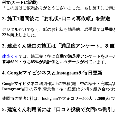
例文(カードに記載)
「この度はご依頼ありがとうございました。もし施工にご満
2. 施工1週間後に「お礼状+口コミ再依頼」を郵送
デジタルだけでなく、紙のお礼状も効果的。岩手県では
手書
22%向上
しました。
3. 建造くん経由の施工は「満足度アンケート」を
建造くん
では、施工完了後に
自動で満足度アンケートをメー
答率68%・うち85%が高評価
というデータが出ています。
4. GoogleマイビジネスとInstagramを毎日更新
Googleマイビジネス
:週2回以上の投稿(施工中の様子・完成写
Instagram
:岩手の四季(雪景色・桜・紅葉)と外構を組み合わ
盛岡市の業者C社は、Instagramで
フォロワー500人→2000人
に
5. 建造くん利用者には「口コミ投稿で次回5%割引