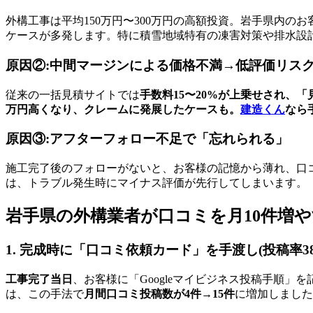
外構工事は平均150万円〜300万円の高額投資。岩手県内の
ケースが多発します。特に積雪地域特有の凍害対策や排水設
原因②:中間マージンによる価格不満→低評価リス
従来の一括見積サイトでは
手数料15〜20%
が上乗せされ、「
万円高くなり、クレームに発展したケースも。
建造くん
なら
原因③:アフターフォロー不足で「忘れられる」
施工完了後のフォローがないと、お客様の記憶から薄れ、口
は、トラブル発生時にマイナス評価が先行してしまいます。
岩手県の外構業者が口コミを月10件増や
1. 完成時に「口コミ依頼カード」を手渡し(投稿率38
工事完了当日
、お客様に「Googleマイビジネス投稿手順
は、この手法で
月間口コミ投稿数が4件→15件
に増加しました