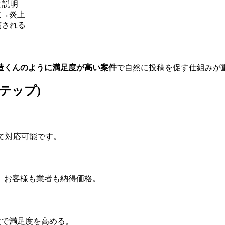
と説明
散→炎上
稿される
造くんのように
満足度が高い案件
で自然に投稿を促す仕組みが
テップ)
べて対応可能です。
、お客様も業者も納得価格。
検で満足度を高める。