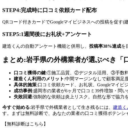
STEP4:完成時に口コミ依頼カード配布
QRコード付きカードでGoogleマイビジネスへの投稿を促す
STEP5:1週間後にお礼状+アンケート
建造くんの自動アンケート機能と併用し、
投稿率38%達成
を
まとめ:岩手県の外構業者が選ぶべき「
口コミ獲得の鍵
:①施工品質、②デジタル活用、③手数
建造くん利用のメリット
:中間マージンなしで顧客満足度
具体的施策
:口コミ依頼カード、お礼状、Googleマイビジネ
成功事例
:盛岡市の業者が6ヶ月で口コミ39件増加・問い合
失敗回避
:強制的な依頼は炎上リスク。自然な形で協力
今すぐ始める
:岩手県で外構業者として生き残るには、
建造く
す。まずは無料診断で、あなたの業者の口コミ獲得ポテンシ
【無料診断はこちら】