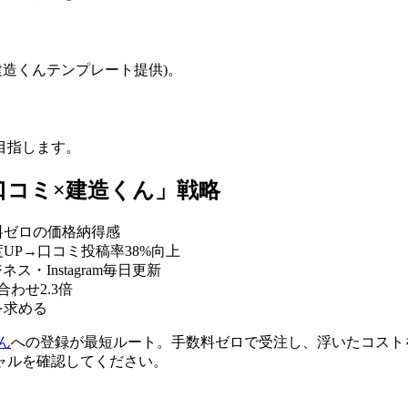
(建造くんテンプレート提供)。
目指します。
口コミ×建造くん」戦略
料ゼロの価格納得感
UP→口コミ投稿率38%向上
ス・Instagram毎日更新
わせ2.3倍
を求める
ん
への登録が最短ルート。手数料ゼロで受注し、浮いたコスト
ャルを確認してください。