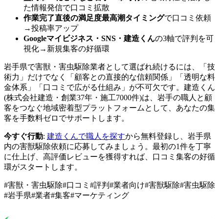
た情報発信で口コミ拡散
作業完了直後の満足度最高潮タイミング
で口コミ依頼
→投稿率アップ
Googleマイビジネス・SNS・建造くん
の3軸で評判を可
視化→新規集客の好循環
岩手県で害獣・害虫駆除業者として選ばれ続けるには、「技
術力」だけでなく「顧客との直接的な信頼関係」「透明な料
金体系」「口コミで広がる仕組み」が不可欠です。建造くん
(株式会社建造・創業37年・施工7000件)は、岩手の職人と顧
客をつなぐ地域密着型プラットフォームとして、あなたの集
客を手数料ゼロでサポートします。
今すぐ行動
:
建造くんで職人を探す
から無料登録し、岩手県
内の害獣駆除依頼に応募してみましょう。最初の1件を丁寧
に仕上げ、高評価レビューを獲得すれば、口コミ集客の好循
環がスタートします。
#
害獣・害虫駆除
#
口コミ
#
評判
#
業者向け
#
害獣駆除
#
害虫駆除
#
岩手県
#
業者
#
集客
#
マーケティング