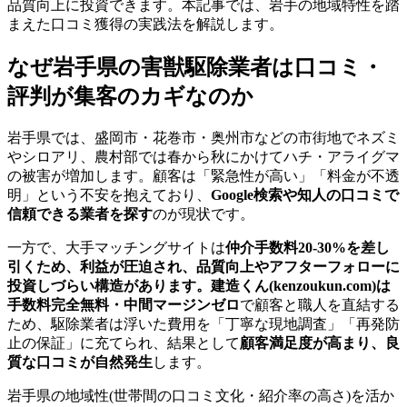
品質向上に投資できます。本記事では、岩手の地域特性を踏
まえた口コミ獲得の実践法を解説します。
なぜ岩手県の害獣駆除業者は口コミ・
評判が集客のカギなのか
岩手県では、盛岡市・花巻市・奥州市などの市街地でネズミ
やシロアリ、農村部では春から秋にかけてハチ・アライグマ
の被害が増加します。顧客は「緊急性が高い」「料金が不透
明」という不安を抱えており、
Google検索や知人の口コミで
信頼できる業者を探す
のが現状です。
一方で、大手マッチングサイトは
仲介手数料20-30%
を差し
引くため、利益が圧迫され、品質向上やアフターフォローに
投資しづらい構造があります。建造くん(kenzoukun.com)は
手数料完全無料・中間マージンゼロ
で顧客と職人を直結する
ため、駆除業者は浮いた費用を「丁寧な現地調査」「再発防
止の保証」に充てられ、結果として
顧客満足度が高まり、良
質な口コミが自然発生
します。
岩手県の地域性(世帯間の口コミ文化・紹介率の高さ)を活か