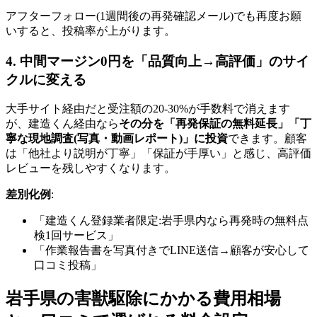
アフターフォロー(1週間後の再発確認メール)でも再度お願
いすると、投稿率が上がります。
4. 中間マージン0円を「品質向上→高評価」のサイ
クルに変える
大手サイト経由だと受注額の20-30%が手数料で消えます
が、建造くん経由なら
その分を「再発保証の無料延長」「丁
寧な現地調査(写真・動画レポート)」に投資
できます。顧客
は「他社より説明が丁寧」「保証が手厚い」と感じ、高評価
レビューを残しやすくなります。
差別化例
:
「建造くん登録業者限定:岩手県内なら再発時の無料点
検1回サービス」
「作業報告書を写真付きでLINE送信→顧客が安心して
口コミ投稿」
岩手県の害獣駆除にかかる費用相場