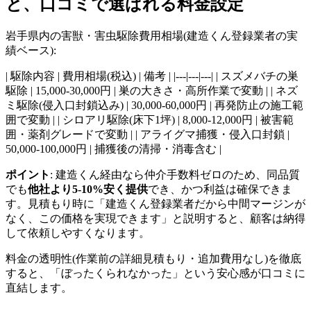
と、口コミで選ばれる料金設定
岩手県内の害獣・害虫駆除費用相場(建造くん登録業者の実
績ベース):
| 駆除内容 | 費用相場(税込) | 備考 | |---|---|---| | スズメバチの巣
駆除 | 15,000-30,000円 | 巣の大きさ・高所作業で変動 | | ネズ
ミ駆除(侵入口封鎖込み) | 30,000-60,000円 | 再発防止の施工範
囲で変動 | | シロアリ駆除(床下1坪) | 8,000-12,000円 | 被害範
囲・薬剤グレードで変動 | | アライグマ捕獲・侵入口封鎖 |
50,000-100,000円 | 捕獲後の清掃・消毒含む |
ポイント
: 建造くん経由なら仲介手数料ゼロのため、同品質
でも
他社より5-10%安く提供
でき、かつ利益は確保できま
す。見積もり時に「建造くん登録業者だから中間マージンが
なく、この価格を実現できます」と説明すると、顧客は納得
して依頼しやすくなります。
料金の透明性(作業前の詳細見積もり・追加費用なし)を徹底
すると、「ぼったくられなかった」という安心感が口コミに
直結します。