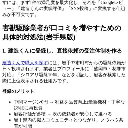
すには、まず1件の満足度を最大化し、それを「Googleレビ
ュー」「建造くんの実績評価」「SNS投稿」に変換する仕組
みが不可欠です。
害獣駆除業者が口コミを増やすための
具体的対処法(岩手県版)
1. 建造くんに登録し、直接依頼の受注体制を作る
建造くんで職人を探す
には、岩手33市町村からの駆除依頼が
日々投稿されます。業者はプロフィールに「盛岡市・花巻市
対応」「シロアリ駆除10年」などを明記し、顧客が検索した
際に上位表示される仕組みです。
登録のメリット
:
中間マージン0円 → 利益を品質向上(最新機材・丁寧な
説明)に再投資
顧客評価が蓄積 → 次の依頼者が安心して選べる
岩手県内の職人コミュニティとつながり、ノウハウ共
有が可能