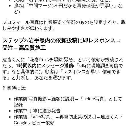
強み(「中間マージン0円だから再発保証が手厚い」な
ど)
プロフィール写真は作業服姿で笑顔のものを設定すると、親
しみやすさが伝わります。
ステップ2:岩手県内の依頼投稿に即レスポンス→
受注→高品質施工
建造くんに「花巻市 ハチ駆除 緊急」という依頼が投稿され
たら、
1時間以内にメッセージ送信
(「○時に現地調査可能で
す」など具体的に)。顧客は「レスポンスが早い=信頼でき
る」と判断し、あなたを選びます。
作業時には:
作業前:写真撮影→顧客に説明→「before写真」として
記録
作業中:丁寧に進捗報告
作業後:「after写真」→再発防止策の説明→建造くん・
Googleレビュー依頼