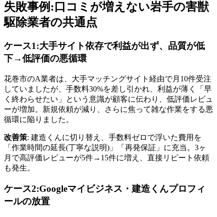
失敗事例:口コミが増えない岩手の害獣
駆除業者の共通点
ケース1:大手サイト依存で利益が出ず、品質が低
下→低評価の悪循環
花巻市のA業者は、大手マッチングサイト経由で月10件受注
していましたが、手数料30%を差し引かれ、利益が薄く「早
く終わらせたい」という意識が顧客に伝わり、低評価レビュ
ーが増加。新規依頼が減り、さらに焦って雑な作業をする悪
循環に陥りました。
改善策
: 建造くんに切り替え、手数料ゼロで浮いた費用を
「作業時間の延長(丁寧な説明)」「再発保証」に充当。3ヶ
月で高評価レビューが5件→15件に増え、直接リピート依頼
も発生。
ケース2:Googleマイビジネス・建造くんプロフィ
ールの放置