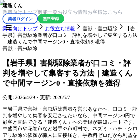
建造くん
業者向けトップ
機能一覧
お役立ち情報
お客様はこちら
業者ログイン
無料登録
業者向けトップ
お役立ち情報
害獣・害虫駆除
【岩
手県】害獣駆除業者が口コミ・評判を増やして集客する方法
｜建造くんで中間マージン0・直接依頼を獲得
害獣・害虫駆除
【岩手県】害獣駆除業者が口コミ・評
判を増やして集客する方法｜建造くん
で中間マージン0・直接依頼を獲得
公開:
2026/4/29
・
更新:
2026/5/7
**岩手県で害獣・害虫駆除業者を営むあなたへ。口コミ・評
判を増やして集客を安定させたいなら、中間マージン0円で
顧客と直結できる「建造くん」への登録が最短ルートです。
**盛岡市や花巻市など岩手33市町村で、ネズミ・ハチ・シロ
アリ駆除の依頼が職人に直接届き、手数料ゼロだから利益を