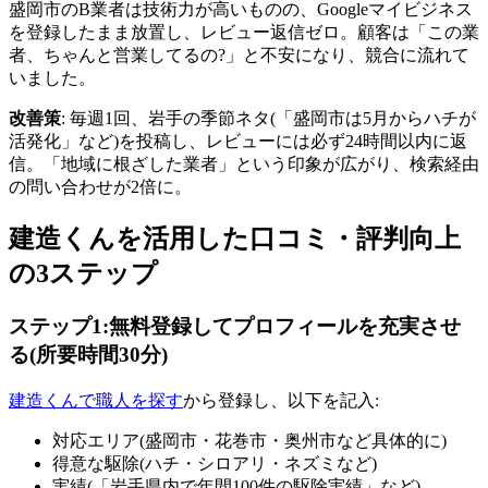
盛岡市のB業者は技術力が高いものの、Googleマイビジネス
を登録したまま放置し、レビュー返信ゼロ。顧客は「この業
者、ちゃんと営業してるの?」と不安になり、競合に流れて
いました。
改善策
: 毎週1回、岩手の季節ネタ(「盛岡市は5月からハチが
活発化」など)を投稿し、レビューには必ず24時間以内に返
信。「地域に根ざした業者」という印象が広がり、検索経由
の問い合わせが2倍に。
建造くんを活用した口コミ・評判向上
の3ステップ
ステップ1:無料登録してプロフィールを充実させ
る(所要時間30分)
建造くんで職人を探す
から登録し、以下を記入:
対応エリア(盛岡市・花巻市・奥州市など具体的に)
得意な駆除(ハチ・シロアリ・ネズミなど)
実績(「岩手県内で年間100件の駆除実績」など)