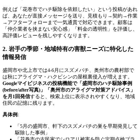
例えば「花巻市でハチ駆除を依頼したい」という投稿があれ
ば、あなたが直接メッセージを送り、見積もり→契約→作業
→アフターフォローまで一気通貫で対応できます。顧客は
「仲介業者を挟まない安心感」「料金の透明性」を評価し、
高評価レビューを残しやすくなります。
2. 岩手の季節・地域特有の害獣ニーズに特化した
情報発信
盛岡市や北上市では4-6月にスズメバチ、奥州市の農村部で
は秋にアライグマ・ハクビシンの屋根裏侵入が増えます。
Googleマイビジネスの投稿機能で「盛岡市のハチ駆除事例
(before/after写真)」「奥州市のアライグマ対策アドバイス」
を月1回発信
すると、検索上位に表示されやすくなり、地域
住民の記憶に残ります。
具体例
:
「5月の盛岡市、軒下のスズメバチの巣を早期発見して
駆除した事例」
「花巻市の古民家でシロアリ被害を防ぐ定期点検プラ