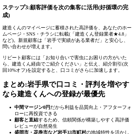
ステップ3:顧客評価を次の集客に活用(好循環の完
成)
建造くんのマイページに蓄積された高評価を、あなたのホー
ムページ・SNS・チラシに転載(「建造くん登録業者★4.8」
など)。新規顧客は「岩手で実績がある業者だ」と安心し、
問い合わせが増えます。
リピート顧客には「お知り合いで害虫にお困りの方がいた
ら、建造くん経由でご紹介ください」と伝え、紹介割引(次
回10%オフ)を設定すると、口コミがさらに加速します。
まとめ:岩手県で口コミ・評判を増やす
なら建造くんへの登録が最優先
中間マージン0円
だから利益を品質向上・アフターフォ
ローに再投資できる
顧客と直結
するため、信頼関係が構築しやすく高評価
レビューが自然発生
盛岡市・花巻市など岩手33市町村
の地域特性を活かし