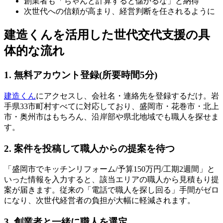
創業者も「ちゃんと計算すると儲かるな」と納得
次世代への信頼が高まり、経営判断を任されるように
建造くんを活用した世代交代支援の具
体的な流れ
1. 無料アカウント登録(所要時間5分)
建造くん
にアクセスし、会社名・連絡先を登録するだけ。岩
手県33市町村すべてに対応しており、盛岡市・花巻市・北上
市・奥州市はもちろん、沿岸部や県北地域でも職人を探せま
す。
2. 案件を投稿して職人からの提案を待つ
「盛岡市でキッチンリフォーム/予算150万円/工期2週間」と
いった情報を入力すると、該当エリアの職人から見積もり提
案が届きます。従来の「電話で職人を探し回る」手間がゼロ
になり、次世代経営者の負担が大幅に軽減されます。
3. 創業者と一緒に職人を選定