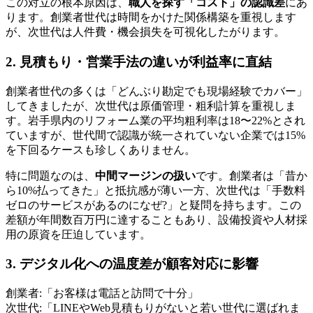
この対立の根本原因は、
職人を探す「コスト」の認識差
にあ
ります。創業者世代は時間をかけた関係構築を重視します
が、次世代は人件費・機会損失を可視化したがります。
2. 見積もり・営業手法の違いが利益率に直結
創業者世代の多くは「どんぶり勘定でも現場経験でカバー」
してきましたが、次世代は原価管理・粗利計算を重視しま
す。岩手県内のリフォーム業の平均粗利率は18〜22%とされ
ていますが、世代間で認識が統一されていない企業では15%
を下回るケースも珍しくありません。
特に問題なのは、
中間マージンの扱い
です。創業者は「昔か
ら10%払ってきた」と抵抗感が薄い一方、次世代は「手数料
ゼロのサービスがあるのになぜ?」と疑問を持ちます。この
差額が年間数百万円に達することもあり、設備投資や人材採
用の原資を圧迫しています。
3. デジタル化への温度差が顧客対応に影響
創業者:「お客様は電話と訪問で十分」
次世代:「LINEやWeb見積もりがないと若い世代に選ばれま