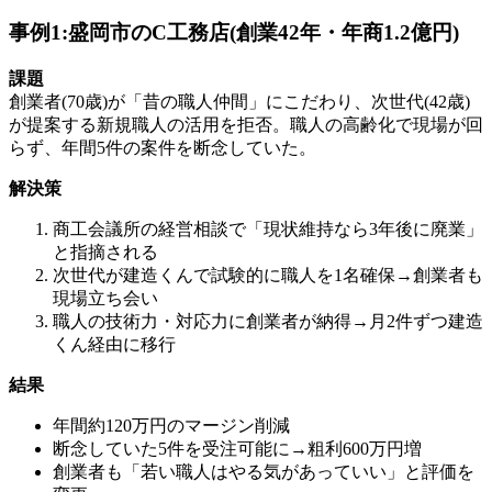
事例1:盛岡市のC工務店(創業42年・年商1.2億円)
課題
創業者(70歳)が「昔の職人仲間」にこだわり、次世代(42歳)
が提案する新規職人の活用を拒否。職人の高齢化で現場が回
らず、年間5件の案件を断念していた。
解決策
商工会議所の経営相談で「現状維持なら3年後に廃業」
と指摘される
次世代が建造くんで試験的に職人を1名確保→創業者も
現場立ち会い
職人の技術力・対応力に創業者が納得→月2件ずつ建造
くん経由に移行
結果
年間約120万円のマージン削減
断念していた5件を受注可能に→粗利600万円増
創業者も「若い職人はやる気があっていい」と評価を