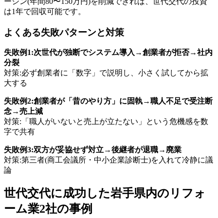
ージン(年間80〜150万円)を削減できれば、世代交代の投資
は1年で回収可能です。
よくある失敗パターンと対策
失敗例1:次世代が独断でシステム導入→創業者が拒否→社内
分裂
対策:必ず創業者に「数字」で説明し、小さく試してから拡
大する
失敗例2:創業者が「昔のやり方」に固執→職人不足で受注断
念→売上減
対策:「職人がいないと売上が立たない」という危機感を数
字で共有
失敗例3:双方が妥協せず対立→後継者が退職→廃業
対策:第三者(商工会議所・中小企業診断士)を入れて冷静に議
論
世代交代に成功した岩手県内のリフォ
ーム業2社の事例