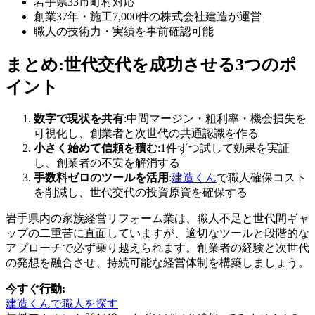
岩手県33市町村対応
創業37年・施工7,000件の株式会社建造が運営
職人の技術力・実績を事前確認可能
まとめ:世代交代を成功させる3つのポ
イント
数字で現状を共有
:中間マージン・粗利率・機会損失を
可視化し、創業者と次世代の共通認識を作る
小さく始めて信頼を積む
:1件ずつ試して効果を実証
し、創業者の不安を解消する
手数料ゼロのツールを活用
:
建造くん
で職人確保コスト
を削減し、世代交代の投資原資を確保する
岩手県内の家族経営リフォーム業は、職人不足と世代間ギャ
ップの二重苦に直面していますが、適切なツールと段階的な
アプローチで必ず乗り越えられます。創業者の経験と次世代
の発想を融合させ、持続可能な経営体制を構築しましょう。
今すぐ行動:
建造くんで職人を探す