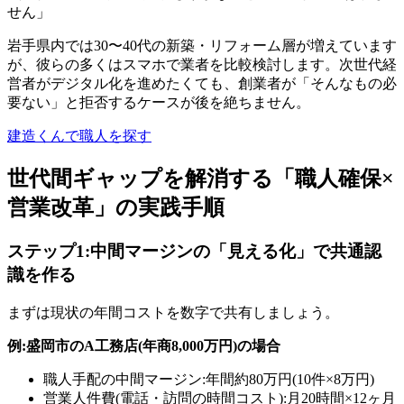
せん」
岩手県内では30〜40代の新築・リフォーム層が増えています
が、彼らの多くはスマホで業者を比較検討します。次世代経
営者がデジタル化を進めたくても、創業者が「そんなもの必
要ない」と拒否するケースが後を絶ちません。
建造くんで職人を探す
世代間ギャップを解消する「職人確保×
営業改革」の実践手順
ステップ1:中間マージンの「見える化」で共通認
識を作る
まずは現状の年間コストを数字で共有しましょう。
例:盛岡市のA工務店(年商8,000万円)の場合
職人手配の中間マージン:年間約80万円(10件×8万円)
営業人件費(電話・訪問の時間コスト):月20時間×12ヶ月