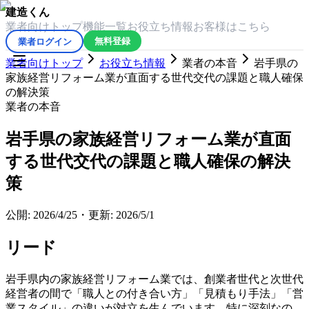
建造くん
業者向けトップ
機能一覧
お役立ち情報
お客様はこちら
業者ログイン
無料登録
業者向けトップ
お役立ち情報
業者の本音
岩手県の
家族経営リフォーム業が直面する世代交代の課題と職人確保
の解決策
業者の本音
岩手県の家族経営リフォーム業が直面
する世代交代の課題と職人確保の解決
策
公開:
2026/4/25
・
更新:
2026/5/1
リード
岩手県内の家族経営リフォーム業では、創業者世代と次世代
経営者の間で「職人との付き合い方」「見積もり手法」「営
業スタイル」の違いが対立を生んでいます。特に深刻なの