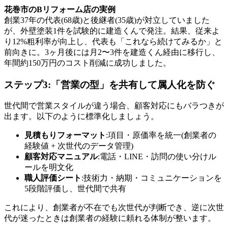
花巻市のBリフォーム店の実例
創業37年の代表(68歳)と後継者(35歳)が対立していました
が、外壁塗装1件を試験的に建造くんで発注。結果、従来よ
り12%粗利率が向上し、代表も「これなら続けてみるか」と
前向きに。3ヶ月後には月2〜3件を建造くん経由に移行し、
年間約150万円のコスト削減に成功しました。
ステップ3:「営業の型」を共有して属人化を防ぐ
世代間で営業スタイルが違う場合、顧客対応にもバラつきが
出ます。以下のように標準化しましょう。
見積もりフォーマット
:項目・原価率を統一(創業者の
経験値 + 次世代のデータ管理)
顧客対応マニュアル
:電話・LINE・訪問の使い分けル
ールを明文化
職人評価シート
:技術力・納期・コミュニケーションを
5段階評価し、世代間で共有
これにより、創業者が不在でも次世代が判断でき、逆に次世
代が迷ったときは創業者の経験に頼れる体制が整います。