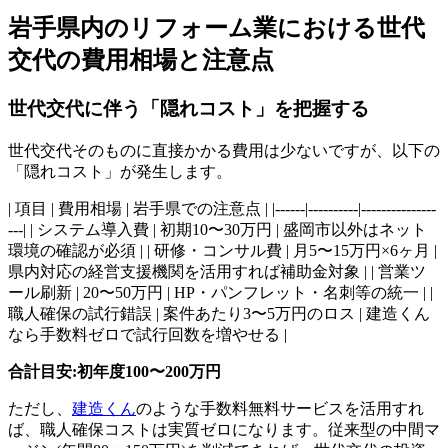
岩手県内のリフォーム業における世代
交代の費用相場と注意点
世代交代に伴う「隠れコスト」を把握する
世代交代そのものに直接かかる費用は少ないですが、以下の
「隠れコスト」が発生します。
| 項目 | 費用相場 | 岩手県での注意点 | |------|----------|---------------
---| | システム導入費 | 初期10〜30万円 | 盛岡市以外はネット
環境の確認が必須 | | 研修・コンサル費 | 月5〜15万円×6ヶ月 |
県内対応の経営支援機関を活用すれば補助金対象 | | 営業ツ
ール刷新 | 20〜50万円 | HP・パンフレット・名刺等の統一 | |
職人確保の試行錯誤 | 案件あたり3〜5万円のロス | 建造くん
なら手数料ゼロで試行回数を増やせる |
合計目安:初年度100〜200万円
ただし、
建造くん
のような手数料無料サービスを活用すれ
ば、職人確保コストは実質ゼロになります。従来型の中間マ