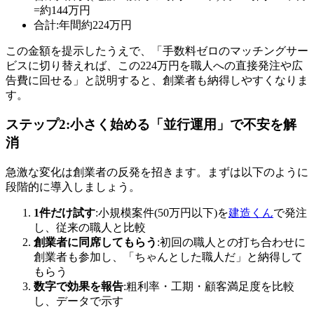
=約144万円
合計:年間約224万円
この金額を提示したうえで、「手数料ゼロのマッチングサー
ビスに切り替えれば、この224万円を職人への直接発注や広
告費に回せる」と説明すると、創業者も納得しやすくなりま
す。
ステップ2:小さく始める「並行運用」で不安を解
消
急激な変化は創業者の反発を招きます。まずは以下のように
段階的に導入しましょう。
1件だけ試す
:小規模案件(50万円以下)を
建造くん
で発注
し、従来の職人と比較
創業者に同席してもらう
:初回の職人との打ち合わせに
創業者も参加し、「ちゃんとした職人だ」と納得して
もらう
数字で効果を報告
:粗利率・工期・顧客満足度を比較
し、データで示す