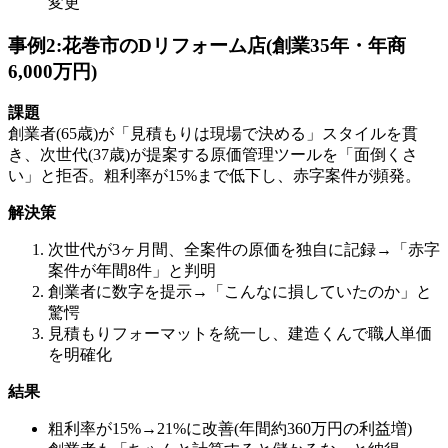
変更
事例2:花巻市のDリフォーム店(創業35年・年商
6,000万円)
課題
創業者(65歳)が「見積もりは現場で決める」スタイルを貫
き、次世代(37歳)が提案する原価管理ツールを「面倒くさ
い」と拒否。粗利率が15%まで低下し、赤字案件が頻発。
解決策
次世代が3ヶ月間、全案件の原価を独自に記録→「赤字
案件が年間8件」と判明
創業者に数字を提示→「こんなに損していたのか」と
驚愕
見積もりフォーマットを統一し、建造くんで職人単価
を明確化
結果
粗利率が15%→21%に改善(年間約360万円の利益増)