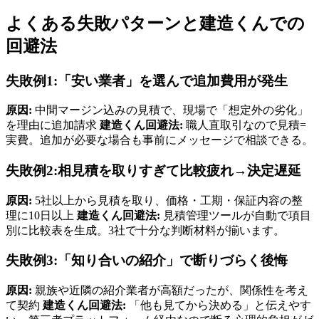
よくある失敗パターンと建造くんでの
回避法
失敗例1:「安い業者」を選んで追加費用が発生
原因:
中間マージン込みの見積で、現場で「想定外の劣化」
を理由に追加請求
建造くん回避法:
職人直取引なので見積=
実費。追加が必要な場合も事前にメッセージで相談できる。
失敗例2:相見積を取りすぎて比較疲れ→決定遅延
原因:
5社以上から見積を取り、価格・工期・保証内容の整
理に10日以上
建造くん回避法:
見積管理ツールが自動で項目
別に比較表を生成。3社で十分な判断材料が揃います。
失敗例3:「知り合いの紹介」で断りづらく後悔
原因:
親族や近隣の紹介業者が高額だったが、関係性を考え
て契約
建造くん回避法:
「他も見てから決める」と伝えやす