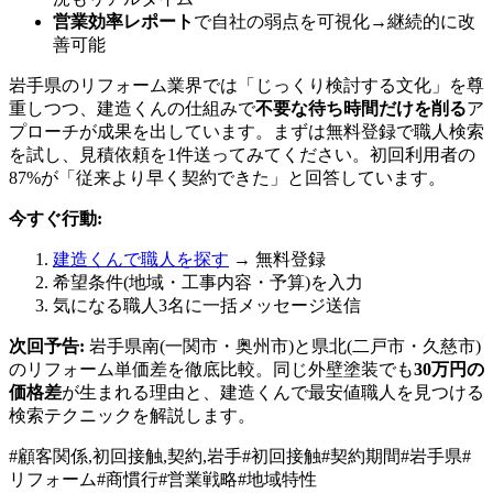
営業効率レポート
で自社の弱点を可視化→継続的に改
善可能
岩手県のリフォーム業界では「じっくり検討する文化」を尊
重しつつ、建造くんの仕組みで
不要な待ち時間だけを削る
ア
プローチが成果を出しています。まずは無料登録で職人検索
を試し、見積依頼を1件送ってみてください。初回利用者の
87%が「従来より早く契約できた」と回答しています。
今すぐ行動:
建造くんで職人を探す
→ 無料登録
希望条件(地域・工事内容・予算)を入力
気になる職人3名に一括メッセージ送信
次回予告:
岩手県南(一関市・奥州市)と県北(二戸市・久慈市)
のリフォーム単価差を徹底比較。同じ外壁塗装でも
30万円の
価格差
が生まれる理由と、建造くんで最安値職人を見つける
検索テクニックを解説します。
#
顧客関係,初回接触,契約,岩手
#
初回接触
#
契約期間
#
岩手県
#
リフォーム
#
商慣行
#
営業戦略
#
地域特性