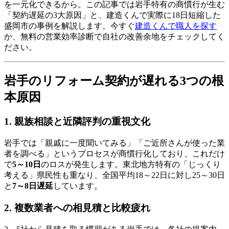
を一元化できるから。この記事では岩手特有の商慣行が生む
「契約遅延の3大原因」と、建造くんで実際に18日短縮した
盛岡市の事例を解説します。今すぐ
建造くんで職人を探す
か、無料の営業効率診断で自社の改善余地をチェックしてく
ださい。
岩手のリフォーム契約が遅れる3つの根
本原因
1. 親族相談と近隣評判の重視文化
岩手では「親戚に一度聞いてみる」「ご近所さんが使った業
者を調べる」というプロセスが商慣行化しており、これだけ
で
5～10日
のロスが発生します。東北地方特有の「じっくり
考える」県民性も重なり、全国平均18～22日に対し25～30日
と
7～8日遅延
しています。
2. 複数業者への相見積と比較疲れ