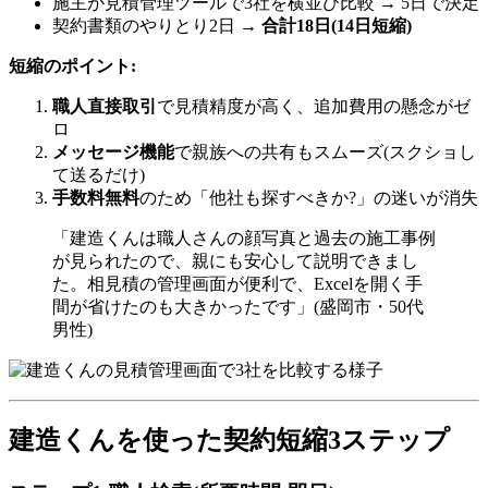
施主が見積管理ツールで3社を横並び比較 → 5日で決定
契約書類のやりとり2日 →
合計18日(14日短縮)
短縮のポイント:
職人直接取引
で見積精度が高く、追加費用の懸念がゼ
ロ
メッセージ機能
で親族への共有もスムーズ(スクショし
て送るだけ)
手数料無料
のため「他社も探すべきか?」の迷いが消失
「建造くんは職人さんの顔写真と過去の施工事例
が見られたので、親にも安心して説明できまし
た。相見積の管理画面が便利で、Excelを開く手
間が省けたのも大きかったです」(盛岡市・50代
男性)
建造くんを使った契約短縮3ステップ