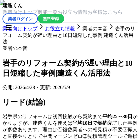
建造くん
業者向けトップ
機能一覧
お役立ち情報
お客様はこちら
業者ログイン
無料登録
業者向けトップ
お役立ち情報
業者の本音
岩手のリ
フォーム契約が遅い理由と18日短縮した事例|建造くん活用
法
業者の本音
岩手のリフォーム契約が遅い理由と18
日短縮した事例|建造くん活用法
公開:
2026/4/28
・
更新:
2026/5/9
リード(結論)
岩手県のリフォームは初回接触から契約まで
平均25～30日
か
かりますが、建造くんを使えば
平均18日で契約完了
した事例
が多数あります。理由は①複数業者への相見積が不要②職人
と直接やりとりで中間マージンゼロ③見積管理ツールで進捗