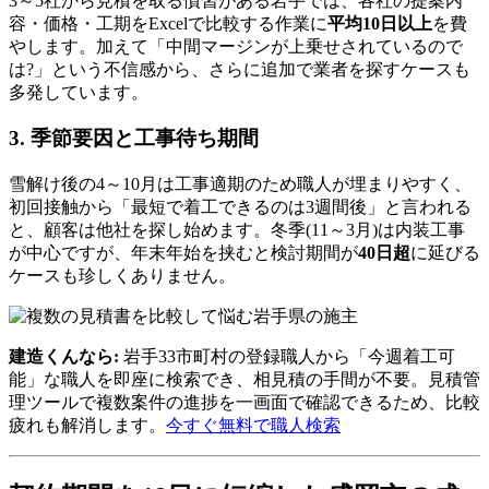
3～5社から見積を取る慣習がある岩手では、各社の提案内
容・価格・工期をExcelで比較する作業に
平均10日以上
を費
やします。加えて「中間マージンが上乗せされているので
は?」という不信感から、さらに追加で業者を探すケースも
多発しています。
3. 季節要因と工事待ち期間
雪解け後の4～10月は工事適期のため職人が埋まりやすく、
初回接触から「最短で着工できるのは3週間後」と言われる
と、顧客は他社を探し始めます。冬季(11～3月)は内装工事
が中心ですが、年末年始を挟むと検討期間が
40日超
に延びる
ケースも珍しくありません。
建造くんなら:
岩手33市町村の登録職人から「今週着工可
能」な職人を即座に検索でき、相見積の手間が不要。見積管
理ツールで複数案件の進捗を一画面で確認できるため、比較
疲れも解消します。
今すぐ無料で職人検索