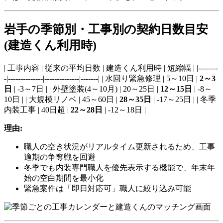
岩手の季節別・工事別の契約日数目安
(建造くん利用時)
| 工事内容 | 従来の平均日数 | 建造くん利用時 | 短縮幅 | |--------
-|--------------|--------------|-------| | 水回り緊急修理 | 5～10日 |
2～3
日
| -3～7日 | | 外壁塗装(4～10月) | 20～25日 |
12～15日
| -8～
10日 | | 大規模リノベ | 45～60日 |
28～35日
| -17～25日 | | 冬季
内装工事 | 40日超 |
22～28日
| -12～18日 |
理由:
職人の空き状況がリアルタイム更新されるため、工事
適期の争奪戦を回避
冬季でも内装専門職人を優先表示する機能で、年末年
始の空白期間を最小化
緊急案件は「即日対応可」職人に絞り込み可能