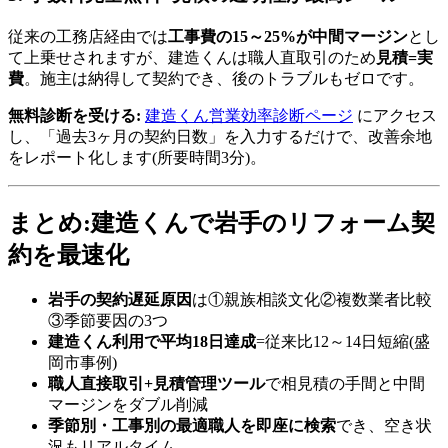
従来の工務店経由では
工事費の15～25%が中間マージン
とし
て上乗せされますが、建造くんは職人直取引のため
見積=実
費
。施主は納得して契約でき、後のトラブルもゼロです。
無料診断を受ける:
建造くん営業効率診断ページ
にアクセス
し、「過去3ヶ月の契約日数」を入力するだけで、改善余地
をレポート化します(所要時間3分)。
まとめ:建造くんで岩手のリフォーム契
約を最速化
岩手の契約遅延原因
は①親族相談文化②複数業者比較
③季節要因の3つ
建造くん利用で平均18日達成
=従来比12～14日短縮(盛
岡市事例)
職人直接取引+見積管理ツール
で相見積の手間と中間
マージンをダブル削減
季節別・工事別の最適職人を即座に検索
でき、空き状
況もリアルタイム