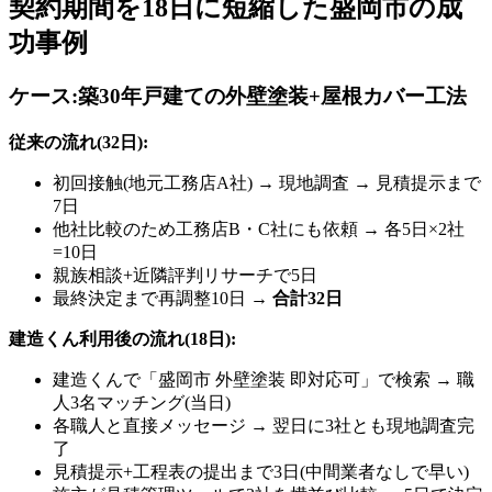
契約期間を18日に短縮した盛岡市の成
功事例
ケース:築30年戸建ての外壁塗装+屋根カバー工法
従来の流れ(32日):
初回接触(地元工務店A社) → 現地調査 → 見積提示まで
7日
他社比較のため工務店B・C社にも依頼 → 各5日×2社
=10日
親族相談+近隣評判リサーチで5日
最終決定まで再調整10日 →
合計32日
建造くん利用後の流れ(18日):
建造くんで「盛岡市 外壁塗装 即対応可」で検索 → 職
人3名マッチング(当日)
各職人と直接メッセージ → 翌日に3社とも現地調査完
了
見積提示+工程表の提出まで3日(中間業者なしで早い)