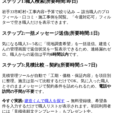
ステップ1:職人検索(所要時間:即日)
岩手33市町村+工事内容+予算で絞り込み → 該当職人のプロ
フィール・口コミ・施工事例を閲覧。「今週対応可」フィル
ターで空き職人だけを表示できます。
ステップ2:一括メッセージ送信(所要時間:1日)
気になる職人3～5名に「現地調査希望」を一括送信。建造く
んの管理画面で返信状況を一覧表示できるため、連絡漏れゼ
ロ。職人からの返信は平均
6時間以内
です。
ステップ3:見積比較→契約(所要時間:5～7日)
見積管理ツールが自動で「工期・価格・保証内容」を項目別
に整理。施主は並べて比較するだけでOK。気に入った職人
とそのままメッセージで契約条件を詰められるため、
電話や
訪問の手間が不要
です。
今すぐ実践:
建造くんで職人を探す
→ 無料登録後、希望条
件を入力するだけで職人リストが表示されます。初回利用者
には「見積依頼文テンプレート」もプレゼント中。