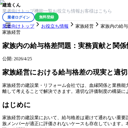
建造くん
業者向けトップ
機能一覧
お役立ち情報
お客様はこちら
業者ログイン
無料登録
業者向けトップ
お役立ち情報
家族経営
家族内の給与
家族経営
家族内の給与格差問題：実務貢献と関係
公開:
2026/4/25
家族経営における給与格差の現実と適切
家族経営の建設業・リフォーム会社では、血縁関係と業務能
離して考えることで解決できます。適切な評価制度の構築に
はじめに
家族経営の建設業において、給与格差は避けて通れない重要
族メンバーが適正に評価されないケースも存在しています。