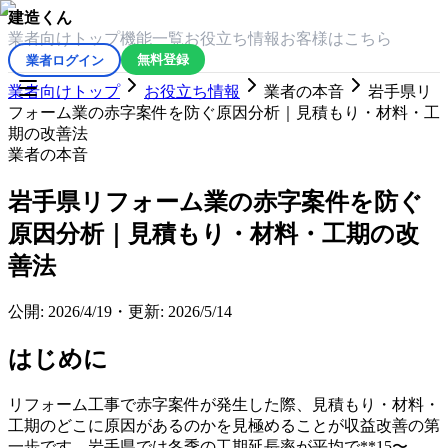
建造くん
業者向けトップ
機能一覧
お役立ち情報
お客様はこちら
業者ログイン
無料登録
業者向けトップ
お役立ち情報
業者の本音
岩手県リ
フォーム業の赤字案件を防ぐ原因分析｜見積もり・材料・工
期の改善法
業者の本音
岩手県リフォーム業の赤字案件を防ぐ
原因分析｜見積もり・材料・工期の改
善法
公開:
2026/4/19
・
更新:
2026/5/14
はじめに
リフォーム工事で赤字案件が発生した際、見積もり・材料・
工期のどこに原因があるのかを見極めることが収益改善の第
一歩です。岩手県では冬季の工期延長率が平均で**15〜