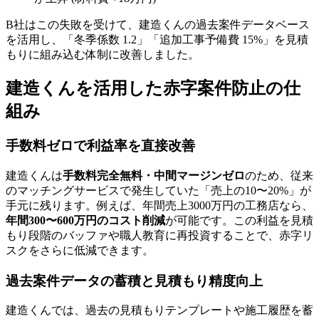
B社はこの失敗を受けて、建造くんの過去案件データベース
を活用し、「冬季係数 1.2」「追加工事予備費 15%」を見積
もりに組み込む体制に改善しました。
建造くんを活用した赤字案件防止の仕
組み
手数料ゼロで利益率を直接改善
建造くんは
手数料完全無料・中間マージンゼロ
のため、従来
のマッチングサービスで発生していた「売上の10〜20%」が
手元に残ります。例えば、年間売上3000万円の工務店なら、
年間300〜600万円のコスト削減
が可能です。この利益を見積
もり段階のバッファや職人教育に再投資することで、赤字リ
スクをさらに低減できます。
過去案件データの蓄積と見積もり精度向上
建造くんでは、過去の見積もりテンプレートや施工履歴を蓄