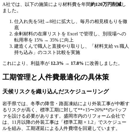
A社では、以下の施策により材料費を年間
約120万円削減
し
ました。
仕入れ先を5社→8社に拡大し、毎月の相見積もりを徹
底
余剰材料の在庫リストを Excel で管理し、別現場への
転用率を 15% → 35% に向上
建造くんで職人と直接やり取りし、「材料支給 vs 職人
持ち込み」のコスト比較を実施
これにより、利益率が
12.3% → 17.8%
に改善しました。
工期管理と人件費最適化の具体策
天候リスクを織り込んだスケジューリング
岩手県では、冬季の降雪・路面凍結により外装工事が中断す
るリスクが高く、標準工期に対して**+15〜20%**のバッフ
ァを設ける必要があります。盛岡市内のリフォーム会社で
は、11月以降の外装工事は「標準工期 × 1.2」でスケジュー
ルを組み、工期遅延による人件費増を回避しています。