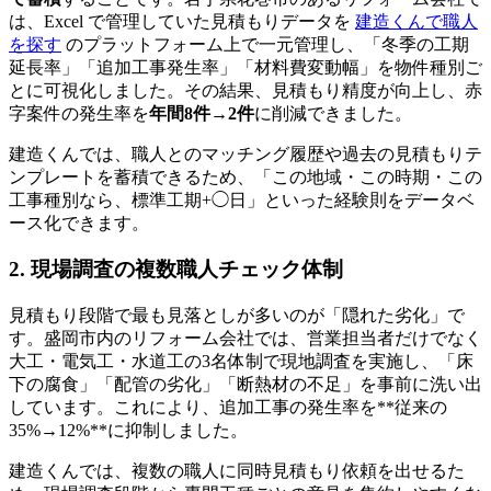
は、Excel で管理していた見積もりデータを
建造くんで職人
を探す
のプラットフォーム上で一元管理し、「冬季の工期
延長率」「追加工事発生率」「材料費変動幅」を物件種別ご
とに可視化しました。その結果、見積もり精度が向上し、赤
字案件の発生率を
年間8件→2件
に削減できました。
建造くんでは、職人とのマッチング履歴や過去の見積もりテ
ンプレートを蓄積できるため、「この地域・この時期・この
工事種別なら、標準工期+◯日」といった経験則をデータベ
ース化できます。
2. 現場調査の複数職人チェック体制
見積もり段階で最も見落としが多いのが「隠れた劣化」で
す。盛岡市内のリフォーム会社では、営業担当者だけでなく
大工・電気工・水道工の3名体制で現地調査を実施し、「床
下の腐食」「配管の劣化」「断熱材の不足」を事前に洗い出
しています。これにより、追加工事の発生率を**従来の
35%→12%**に抑制しました。
建造くんでは、複数の職人に同時見積もり依頼を出せるた