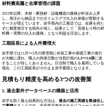
材料費高騰と在庫管理の課題
2023年以降、木材・断熱材・設備機器の価格が軒並み上昇
し、発注から納品までのタイムラグで仕入れ単価が変動する
ケースが増えています。岩手県内の工務店では、在庫を持た
ずに都度発注する傾向が強く、結果として「見積もり時の材
料費 < 実際の仕入れ価格」となり利益を圧迫します。
工期延長による人件費増大
岩手県では11月〜3月の降雪期に外装工事や基礎工事の進行
が大幅に遅れ、職人の拘束日数が当初計画の
1.3〜1.6倍
に達
することが珍しくありません。日当制で職人を雇用している
場合、この工期延長がそのまま赤字要因となります。
見積もり精度を高める3つの改善策
1. 過去案件データベースの構築と活用
赤字を防ぐ最も効果的な方法は、
過去の施工実績を数値化し
て蓄積
することです。岩手県花巻市のあるリフォーム会社で