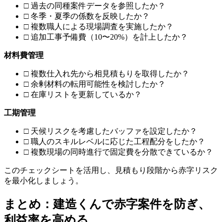
□ 過去の同種案件データを参照したか？
□ 冬季・夏季の係数を反映したか？
□ 複数職人による現場調査を実施したか？
□ 追加工事予備費（10〜20%）を計上したか？
材料費管理
□ 複数仕入れ先から相見積もりを取得したか？
□ 余剰材料の転用可能性を検討したか？
□ 在庫リストを更新しているか？
工期管理
□ 天候リスクを考慮したバッファを設定したか？
□ 職人のスキルレベルに応じた工程配分をしたか？
□ 複数現場の同時進行で固定費を分散できているか？
このチェックシートを活用し、見積もり段階から赤字リスク
を最小化しましょう。
まとめ：建造くんで赤字案件を防ぎ、
利益率を高める