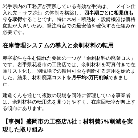
岩手県内の工務店が実践している有効な手法は、「メイン仕
入れ先 + サブ2社」の体制を構築し、
四半期ごとに相見積も
りを取得
することです。特に木材・断熱材・設備機器は価格
変動が大きいため、発注時点での最安値を確保する仕組みが
必要です。
在庫管理システムの導入と余剰材料の転用
赤字案件を生む隠れた要因の一つが「余剰材料の廃棄ロス」
です。岩手県花巻市の工務店では、余剰材料を写真付きで在
庫リスト化し、別現場での転用可否を判断する運用を始めま
した。結果、材料廃棄コストを
月平均8万円削減
できまし
た。
建造くんを通じて複数の現場を同時に管理している事業者
は、余剰材料の転用先を見つけやすく、在庫回転率が向上す
る傾向にあります。
【事例】盛岡市の工務店A社：材料費5%削減を実
現した取り組み