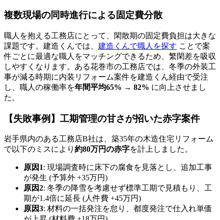
複数現場の同時進行による固定費分散
職人を抱える工務店にとって、閑散期の固定費負担は大きな
課題です。建造くんでは、
建造くんで職人を探す
ことで案
件ごとに最適な職人をマッチングできるため、繁閑差を吸収
しやすくなります。ある花巻市の工務店では、冬季の外装工
事が減る時期に内装リフォーム案件を建造くん経由で受注
し、職人の稼働率を
年間平均65% → 82%
に向上させまし
た。
【失敗事例】工期管理の甘さが招いた赤字案件
岩手県内のある工務店B社は、築35年の木造住宅リフォーム
で以下のミスにより
約80万円の赤字
を計上しました。
原因1
: 現場調査時に床下の腐食を見落とし、追加工事
が発生 (予算外 +35万円)
原因2
: 冬季の降雪を考慮せず標準工期で見積もり、工
期が1.4倍に延長 (人件費 +45万円)
原因3
: 材料の一括発注を怠り、都度発注で仕入れ単価
が上昇 (材料費 +18万円)