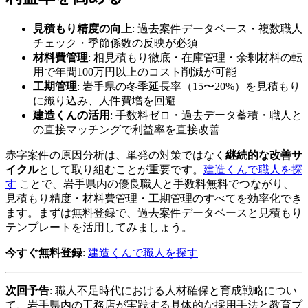
見積もり精度の向上
: 過去案件データベース・複数職人
チェック・季節係数の反映が必須
材料費管理
: 相見積もり徹底・在庫管理・余剰材料の転
用で年間100万円以上のコスト削減が可能
工期管理
: 岩手県の冬季延長率（15〜20%）を見積もり
に織り込み、人件費増を回避
建造くんの活用
: 手数料ゼロ・過去データ蓄積・職人と
の直接マッチングで利益率を直接改善
赤字案件の原因分析は、単発の対策ではなく
継続的な改善サ
イクル
として取り組むことが重要です。
建造くんで職人を探
す
ことで、岩手県内の優良職人と手数料無料でつながり、
見積もり精度・材料費管理・工期管理のすべてを効率化でき
ます。まずは無料登録で、過去案件データベースと見積もり
テンプレートを活用してみましょう。
今すぐ無料登録
:
建造くんで職人を探す
次回予告
: 職人不足時代における人材確保と育成戦略につい
て、岩手県内の工務店が実践する具体的な採用手法と教育プ