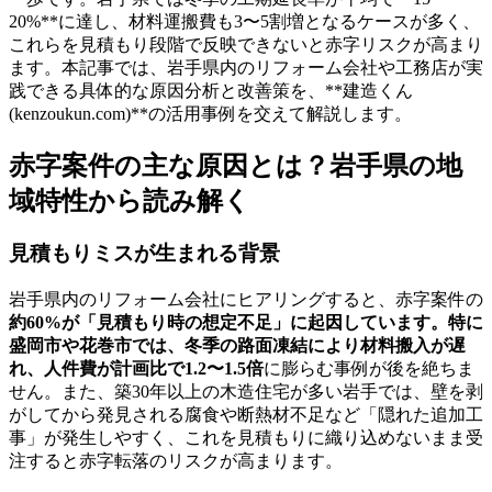
20%**に達し、材料運搬費も3〜5割増となるケースが多く、
これらを見積もり段階で反映できないと赤字リスクが高まり
ます。本記事では、岩手県内のリフォーム会社や工務店が実
践できる具体的な原因分析と改善策を、**建造くん
(kenzoukun.com)**の活用事例を交えて解説します。
赤字案件の主な原因とは？岩手県の地
域特性から読み解く
見積もりミスが生まれる背景
岩手県内のリフォーム会社にヒアリングすると、赤字案件の
約60%
が「見積もり時の想定不足」に起因しています。特に
盛岡市や花巻市では、冬季の路面凍結により材料搬入が遅
れ、人件費が計画比で
1.2〜1.5倍
に膨らむ事例が後を絶ちま
せん。また、築30年以上の木造住宅が多い岩手では、壁を剥
がしてから発見される腐食や断熱材不足など「隠れた追加工
事」が発生しやすく、これを見積もりに織り込めないまま受
注すると赤字転落のリスクが高まります。