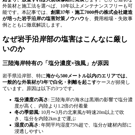
外装材と施工法を選べば、10年以上メンテナンスフリーも可
能です。本記事では、
創業37年・施工7000件の株式会社建造
が培った岩手沿岸の塩害対策ノウハウ
を、費用相場・失敗事
例とともに徹底解説します。
なぜ岩手沿岸部の塩害はこんなに厳し
いのか
三陸海岸特有の「塩分濃度×強風」が原因
岩手県沿岸部、特に
海から500メートル以内のエリアでは、
一般的な外装材が3年で白化・剥離を起こす
ケースが頻発し
ています。原因は以下の3つです。
塩分濃度の高さ
: 三陸海岸の海水は黒潮の影響で塩分濃
度が高く、内陸より1.2倍の付着量
冬の季節風
: 10月〜3月の北東風が時速20m以上で吹
き、塩分を内陸2kmまで運ぶ
湿度の高さ
: 年間平均湿度75%超で、塩分が建材内部に
浸透しやすい