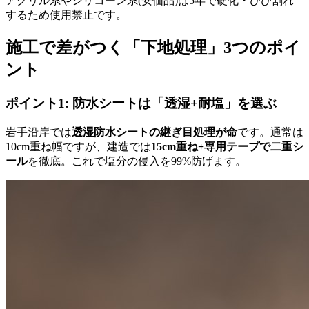
アクリル系やシリコーン系(安価品)は5年で硬化・ひび割れ
するため使用禁止です。
施工で差がつく「下地処理」3つのポイ
ント
ポイント1: 防水シートは「透湿+耐塩」を選ぶ
岩手沿岸では
透湿防水シートの継ぎ目処理が命
です。通常は
10cm重ね幅ですが、建造では
15cm重ね+専用テープで二重シ
ール
を徹底。これで塩分の侵入を99%防げます。