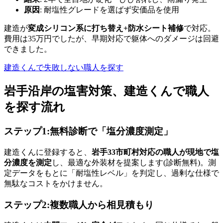
原因
: 耐塩性グレードを選ばず安価品を使用
建造が
変成シリコン系に打ち替え+防水シート補修
で対応。
費用は35万円でしたが、早期対応で躯体へのダメージは回避
できました。
建造くんで失敗しない職人を探す
岩手沿岸の塩害対策、建造くんで職人
を探す流れ
ステップ1:無料診断で「塩分濃度測定」
建造くんに登録すると、
岩手33市町村対応の職人が現地で塩
分濃度を測定
し、最適な外装材を提案します(診断無料)。測
定データをもとに「耐塩性レベル」を判定し、過剰な仕様で
無駄なコストをかけません。
ステップ2:複数職人から相見積もり