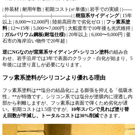
| 外装材 | 耐用年数 | 初期コスト(㎡単価) | 岩手での実績 | |------
--|----------|-------------------|-------------| |
樹脂系サイディング
| 15年
以上 | 8,000〜12,000円 | 陸前高田市で劣化ゼロ | |
フッ素系塗
料
| 12〜15年 | 5,000〜7,000円 | 大船渡市で10年後も光沢維持 |
|
ガルバリウム鋼板(耐塩仕様)
| 20年以上 | 6,000〜9,000円 | 釜
石市の海岸沿い物件で20年超 |
逆にNGなのが窯業系サイディング+シリコン塗料
の組み合
わせ。岩手沿岸では3年で表面のクラック・白化が始まり、5
年後には塗り直しが必要になります。
フッ素系塗料がシリコンより優れる理由
フッ素系塗料は**塩分の結晶化による膨張を抑える「低吸水
性」**が特徴です。シリコン系では塩分が塗膜内に浸透し内
部から剥離しますが、フッ素系は表面で弾くため劣化が遅
い。初期コストは1.5倍ですが、
10年スパンで見れば塗り替
え回数が半減し、トータルコストは30%削減
できます。