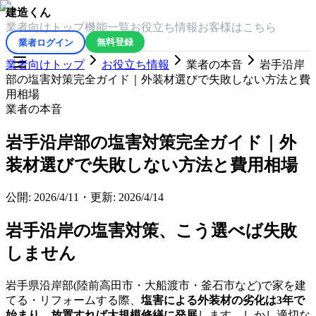
建造くん
業者向けトップ
機能一覧
お役立ち情報
お客様はこちら
業者ログイン
無料登録
業者向けトップ
お役立ち情報
業者の本音
岩手沿岸
部の塩害対策完全ガイド｜外装材選びで失敗しない方法と費
用相場
業者の本音
岩手沿岸部の塩害対策完全ガイド｜外
装材選びで失敗しない方法と費用相場
公開:
2026/4/11
・
更新:
2026/4/14
岩手沿岸の塩害対策、こう選べば失敗
しません
岩手県沿岸部(陸前高田市・大船渡市・釜石市など)で家を建
てる・リフォームする際、
塩害による外装材の劣化は3年で
始まり、放置すれば大規模修繕に発展
します。しかし適切な