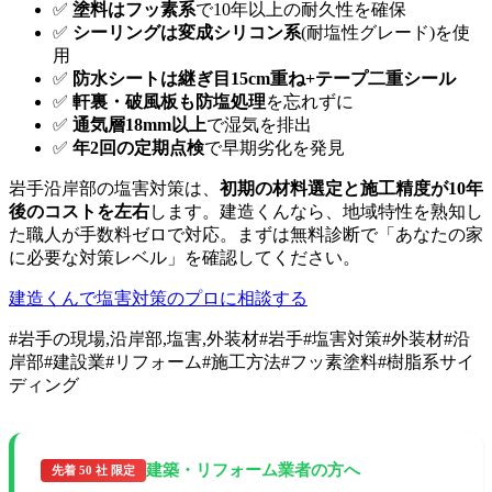
✅
塗料はフッ素系
で10年以上の耐久性を確保
✅
シーリングは変成シリコン系
(耐塩性グレード)を使
用
✅
防水シートは継ぎ目15cm重ね+テープ二重シール
✅
軒裏・破風板も防塩処理
を忘れずに
✅
通気層18mm以上
で湿気を排出
✅
年2回の定期点検
で早期劣化を発見
岩手沿岸部の塩害対策は、
初期の材料選定と施工精度が10年
後のコストを左右
します。建造くんなら、地域特性を熟知し
た職人が手数料ゼロで対応。まずは無料診断で「あなたの家
に必要な対策レベル」を確認してください。
建造くんで塩害対策のプロに相談する
#
岩手の現場,沿岸部,塩害,外装材
#
岩手
#
塩害対策
#
外装材
#
沿
岸部
#
建設業
#
リフォーム
#
施工方法
#
フッ素塗料
#
樹脂系サイ
ディング
建築・リフォーム業者の方へ
先着 50 社 限定