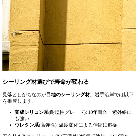
シーリング材選びで寿命が変わる
見落としがちなのが
目地のシーリング材
。岩手沿岸では以下
を推奨します。
変成シリコン系
(耐塩性グレード): 10年耐久・紫外線に
も強い
ウレタン系
(高弾性): 温度変化による伸縮に追従