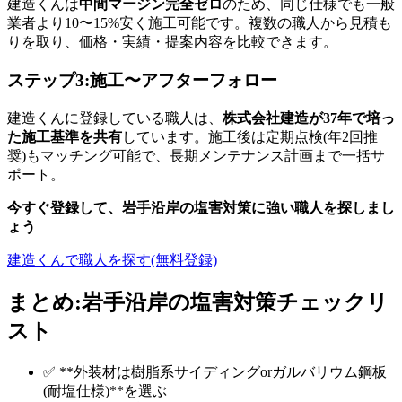
建造くんは
中間マージン完全ゼロ
のため、同じ仕様でも一般
業者より10〜15%安く施工可能です。複数の職人から見積も
りを取り、価格・実績・提案内容を比較できます。
ステップ3:施工〜アフターフォロー
建造くんに登録している職人は、
株式会社建造が37年で培っ
た施工基準を共有
しています。施工後は定期点検(年2回推
奨)もマッチング可能で、長期メンテナンス計画まで一括サ
ポート。
今すぐ登録して、岩手沿岸の塩害対策に強い職人を探しまし
ょう
建造くんで職人を探す(無料登録)
まとめ:岩手沿岸の塩害対策チェックリ
スト
✅ **外装材は樹脂系サイディングorガルバリウム鋼板
(耐塩仕様)**を選ぶ