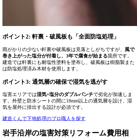
ポイント2: 軒裏・破風板も「全面防塩処理」
雨がかりの少ない軒裏や破風板は見落としがちですが、
風で
巻き上がった塩分が付着し、3年で腐食が始まる
箇所です。
建造では軒裏にも耐塩性塗料を塗布し、破風板は樹脂製また
は防塩処理済み木材を使用します。
ポイント3: 通気層の確保で湿気を逃がす
塩害エリアでは
湿気+塩分のダブルパンチ
で劣化が加速しま
す。外壁と防水シートの間に18mm以上の通気層を設け、湿
気を屋外に排出する設計が必須です。
建造くんで下地処理のプロ職人を探す
岩手沿岸の塩害対策リフォーム費用相