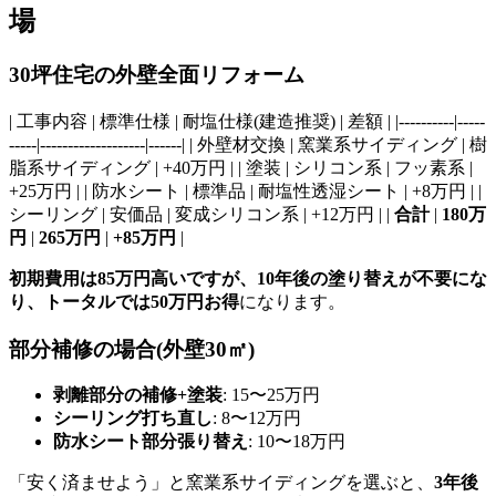
場
30坪住宅の外壁全面リフォーム
| 工事内容 | 標準仕様 | 耐塩仕様(建造推奨) | 差額 | |----------|-----
-----|-------------------|------| | 外壁材交換 | 窯業系サイディング | 樹
脂系サイディング | +40万円 | | 塗装 | シリコン系 | フッ素系 |
+25万円 | | 防水シート | 標準品 | 耐塩性透湿シート | +8万円 | |
シーリング | 安価品 | 変成シリコン系 | +12万円 | |
合計
|
180万
円
|
265万円
|
+85万円
|
初期費用は85万円高いですが、10年後の塗り替えが不要にな
り、トータルでは50万円お得
になります。
部分補修の場合(外壁30㎡)
剥離部分の補修+塗装
: 15〜25万円
シーリング打ち直し
: 8〜12万円
防水シート部分張り替え
: 10〜18万円
「安く済ませよう」と窯業系サイディングを選ぶと、
3年後