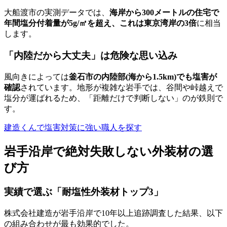
大船渡市の実測データでは、
海岸から300メートルの住宅で
年間塩分付着量が5g/㎡を超え、これは東京湾岸の3倍
に相当
します。
「内陸だから大丈夫」は危険な思い込み
風向きによっては
釜石市の内陸部(海から1.5km)でも塩害が
確認
されています。地形が複雑な岩手では、谷間や峠越えで
塩分が運ばれるため、「距離だけで判断しない」のが鉄則で
す。
建造くんで塩害対策に強い職人を探す
岩手沿岸で絶対失敗しない外装材の選
び方
実績で選ぶ「耐塩性外装材トップ3」
株式会社建造が岩手沿岸で10年以上追跡調査した結果、以下
の組み合わせが最も効果的でした。