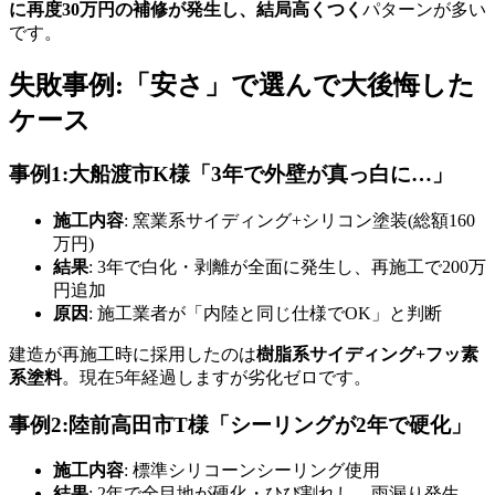
に再度30万円の補修が発生し、結局高くつく
パターンが多い
です。
失敗事例:「安さ」で選んで大後悔した
ケース
事例1:大船渡市K様「3年で外壁が真っ白に…」
施工内容
: 窯業系サイディング+シリコン塗装(総額160
万円)
結果
: 3年で白化・剥離が全面に発生し、再施工で200万
円追加
原因
: 施工業者が「内陸と同じ仕様でOK」と判断
建造が再施工時に採用したのは
樹脂系サイディング+フッ素
系塗料
。現在5年経過しますが劣化ゼロです。
事例2:陸前高田市T様「シーリングが2年で硬化」
施工内容
: 標準シリコーンシーリング使用
結果
: 2年で全目地が硬化・ひび割れし、雨漏り発生