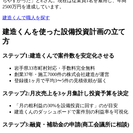
ちやすかった」とEさん。現在は従業員1名を雇用し、年商
2500万円を達成しています。
建造くんで職人を探す
建造くんを使った設備投資計画の立て
方
ステップ1:建造くんで案件数を安定化させる
岩手県33市町村対応・手数料完全無料
創業37年・施工7000件の株式会社建造が運営
登録後1ヶ月で平均3〜5件の見積依頼が届く
ステップ2:月次売上を3ヶ月集計し投資予算を決定
「月の粗利益の30%を設備投資に回す」のが目安
建造くんのダッシュボードで案件別の利益率を可視化
ステップ3:融資・補助金の申請(商工会議所に相談)