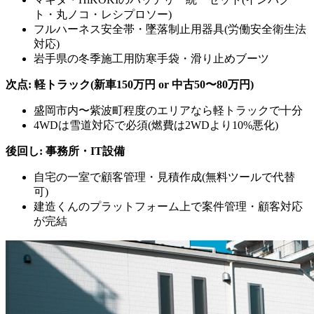
ト・丸ノコ・レシプロソー)
フルハーネス安全帯・墜落制止用器具(労働安全衛生法
対応)
岩手県の冬季施工用防寒手袋・滑り止めブーツ
次点: 軽トラック(新車150万円 or 中古50〜80万円)
盛岡市内〜紫波町程度のエリアなら軽トラックで十分
4WDは雪道対応で必須(燃費は2WDより10%悪化)
後回し: 事務所・IT設備
自宅の一室で顧客管理・見積作成(無料ツールで代替
可)
建造くんのプラットフォーム上で案件管理・顧客対応
が完結