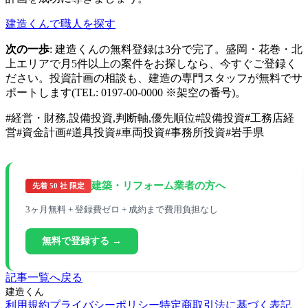
建造くんで職人を探す
次の一歩
: 建造くんの無料登録は3分で完了。盛岡・花巻・北
上エリアで月5件以上の案件をお探しなら、今すぐご登録く
ださい。投資計画の相談も、建造の専門スタッフが無料でサ
ポートします(TEL: 0197-00-0000 ※架空の番号)。
#
経営・財務,設備投資,判断軸,優先順位
#
設備投資
#
工務店経
営
#
資金計画
#
道具投資
#
車両投資
#
事務所投資
#
岩手県
建築・リフォーム業者の方へ
先着 50 社 限定
3ヶ月無料 + 登録費ゼロ + 成約まで費用負担なし
無料で登録する →
記事一覧へ戻る
建造くん
利用規約
プライバシーポリシー
特定商取引法に基づく表記