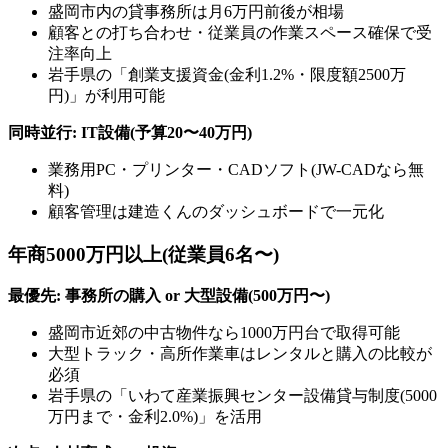
盛岡市内の貸事務所は月6万円前後が相場
顧客との打ち合わせ・従業員の作業スペース確保で受
注率向上
岩手県の「創業支援資金(金利1.2%・限度額2500万
円)」が利用可能
同時並行: IT設備(予算20〜40万円)
業務用PC・プリンター・CADソフト(JW-CADなら無
料)
顧客管理は建造くんのダッシュボードで一元化
年商5000万円以上(従業員6名〜)
最優先: 事務所の購入 or 大型設備(500万円〜)
盛岡市近郊の中古物件なら1000万円台で取得可能
大型トラック・高所作業車はレンタルと購入の比較が
必須
岩手県の「いわて産業振興センター設備貸与制度(5000
万円まで・金利2.0%)」を活用