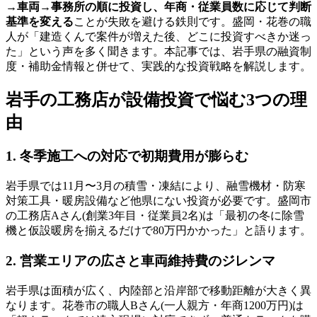
→車両→事務所の順に投資し、年商・従業員数に応じて判断
基準を変える
ことが失敗を避ける鉄則です。盛岡・花巻の職
人が「建造くんで案件が増えた後、どこに投資すべきか迷っ
た」という声を多く聞きます。本記事では、岩手県の融資制
度・補助金情報と併せて、実践的な投資戦略を解説します。
岩手の工務店が設備投資で悩む3つの理
由
1. 冬季施工への対応で初期費用が膨らむ
岩手県では11月〜3月の積雪・凍結により、融雪機材・防寒
対策工具・暖房設備など他県にない投資が必要です。盛岡市
の工務店Aさん(創業3年目・従業員2名)は「最初の冬に除雪
機と仮設暖房を揃えるだけで80万円かかった」と語ります。
2. 営業エリアの広さと車両維持費のジレンマ
岩手県は面積が広く、内陸部と沿岸部で移動距離が大きく異
なります。花巻市の職人Bさん(一人親方・年商1200万円)は