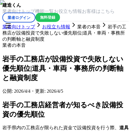
建造くん
業者向けトップ
機能一覧
お役立ち情報
お客様はこちら
業者ログイン
無料登録
業者向けトップ
お役立ち情報
業者の本音
岩手の工
務店が設備投資で失敗しない優先順位|道具・車両・事務所
の判断軸と融資制度
業者の本音
岩手の工務店が設備投資で失敗しない
優先順位|道具・車両・事務所の判断軸
と融資制度
公開:
2026/4/4
・
更新:
2026/4/5
岩手の工務店経営者が知るべき設備投
資の優先順位
岩手県内の工務店が限られた資金で設備投資を行う際、
道具