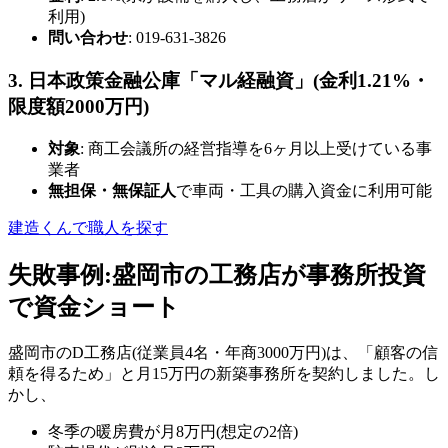
利用)
問い合わせ
: 019-631-3826
3. 日本政策金融公庫「マル経融資」(金利1.21%・
限度額2000万円)
対象
: 商工会議所の経営指導を6ヶ月以上受けている事
業者
無担保・無保証人
で車両・工具の購入資金に利用可能
建造くんで職人を探す
失敗事例:盛岡市の工務店が事務所投資
で資金ショート
盛岡市のD工務店(従業員4名・年商3000万円)は、「顧客の信
頼を得るため」と月15万円の新築事務所を契約しました。し
かし、
冬季の暖房費が月8万円(想定の2倍)