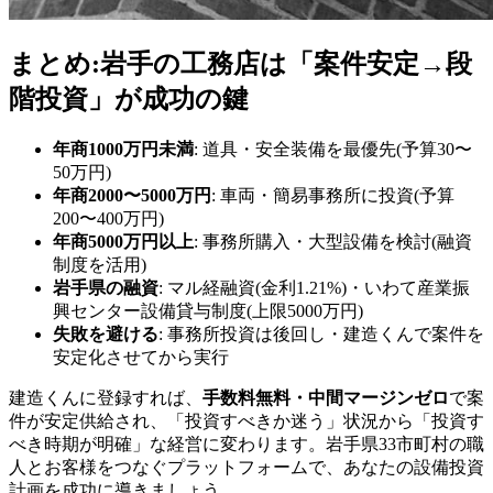
まとめ:岩手の工務店は「案件安定→段
階投資」が成功の鍵
年商1000万円未満
: 道具・安全装備を最優先(予算30〜
50万円)
年商2000〜5000万円
: 車両・簡易事務所に投資(予算
200〜400万円)
年商5000万円以上
: 事務所購入・大型設備を検討(融資
制度を活用)
岩手県の融資
: マル経融資(金利1.21%)・いわて産業振
興センター設備貸与制度(上限5000万円)
失敗を避ける
: 事務所投資は後回し・建造くんで案件を
安定化させてから実行
建造くんに登録すれば、
手数料無料・中間マージンゼロ
で案
件が安定供給され、「投資すべきか迷う」状況から「投資す
べき時期が明確」な経営に変わります。岩手県33市町村の職
人とお客様をつなぐプラットフォームで、あなたの設備投資
計画を成功に導きましょう。