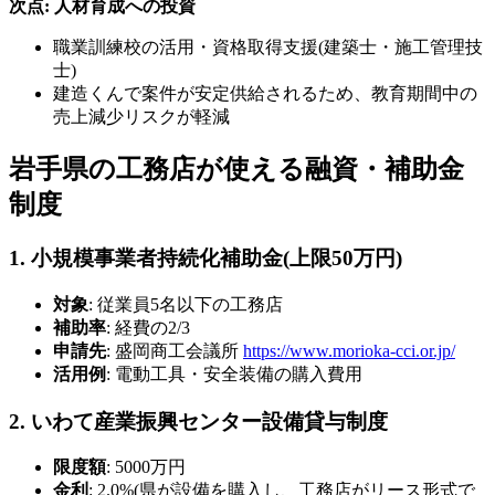
次点: 人材育成への投資
職業訓練校の活用・資格取得支援(建築士・施工管理技
士)
建造くんで案件が安定供給されるため、教育期間中の
売上減少リスクが軽減
岩手県の工務店が使える融資・補助金
制度
1. 小規模事業者持続化補助金(上限50万円)
対象
: 従業員5名以下の工務店
補助率
: 経費の2/3
申請先
: 盛岡商工会議所
https://www.morioka-cci.or.jp/
活用例
: 電動工具・安全装備の購入費用
2. いわて産業振興センター設備貸与制度
限度額
: 5000万円
金利
: 2.0%(県が設備を購入し、工務店がリース形式で