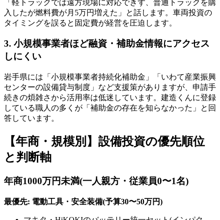
「軽トラックでは遠方現場に対応できず、普通トラックを購
入したが燃料費が月5万円増えた」と話します。車両投資の
タイミングを誤ると固定費が経営を圧迫します。
3. 小規模事業者ほど融資・補助金情報にアクセス
しにくい
岩手県には「小規模事業者持続化補助金」「いわて産業振興
センターの設備貸与制度」など支援策がありますが、申請手
続きの煩雑さから活用率は低迷しています。建造くんに登録
している職人の多くが「補助金の存在を知らなかった」と回
答しています。
【年商・規模別】設備投資の優先順位
と判断軸
年商1000万円未満(一人親方・従業員0〜1名)
最優先: 電動工具・安全装備(予算30〜50万円)
マキタ・HiKOKIのバッテリー統一セット(インパク