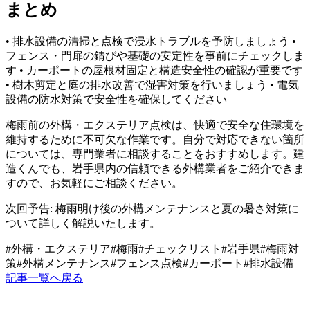
まとめ
• 排水設備の清掃と点検で浸水トラブルを予防しましょう •
フェンス・門扉の錆びや基礎の安定性を事前にチェックしま
す • カーポートの屋根材固定と構造安全性の確認が重要です
• 樹木剪定と庭の排水改善で湿害対策を行いましょう • 電気
設備の防水対策で安全性を確保してください
梅雨前の外構・エクステリア点検は、快適で安全な住環境を
維持するために不可欠な作業です。自分で対応できない箇所
については、専門業者に相談することをおすすめします。建
造くんでも、岩手県内の信頼できる外構業者をご紹介できま
すので、お気軽にご相談ください。
次回予告: 梅雨明け後の外構メンテナンスと夏の暑さ対策に
ついて詳しく解説いたします。
#
外構・エクステリア
#
梅雨
#
チェックリスト
#
岩手県
#
梅雨対
策
#
外構メンテナンス
#
フェンス点検
#
カーポート
#
排水設備
記事一覧へ戻る