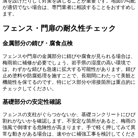
溝を設けたりして対策を講じることが重要です。地面の勾配
が適切でない場合は、専門業者に相談することをおすすめし
ます。
フェンス・門扉の耐久性チェック
金属部分の錆び・腐食点検
フェンスや門扉の金属部分に錆びや腐食が見られる場合は、
梅雨前に補修が必要でしょう。岩手県の湿度の高い環境で
は、わずかな錆びも急速に拡大する可能性があります。錆び
止め塗料や防腐処理を施すことで、長期間にわたって美観と
機能性を保てるのです。特にビス部分や溶接箇所は重点的に
チェックしてください。
基礎部分の安定性確認
フェンスの支柱がぐらつかないか、基礎コンクリートにひび
割れがないかを確認します。不安定な箇所があると、梅雨の
強風で倒壊する危険性が高まります。手で軽く押してみて異
常な動きがある場合は、速やかに補強工事を検討してくださ