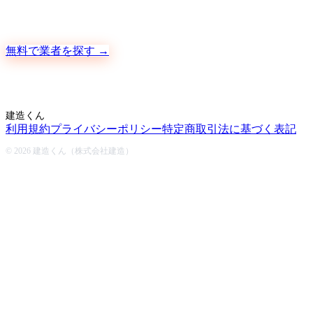
地元の職人さんに、手数料ゼロで直接ご依頼いただけます
無料で業者を探す →
建造くん
利用規約
プライバシーポリシー
特定商取引法に基づく表記
© 2026 建造くん（株式会社建造）