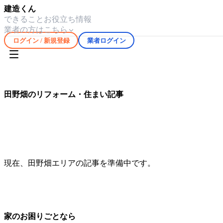
建造くん
できること
お役立ち情報
業者の方はこちら
ログイン / 新規登録
業者ログイン
ホーム
お役立ち情報
田野畑
田野畑
のリフォーム・住まい記事
田野畑
エリアの気候や住宅事情に合わせたリフォーム・修繕
現在、
田野畑
エリアの記事を準備中です。
家のお困りごとなら