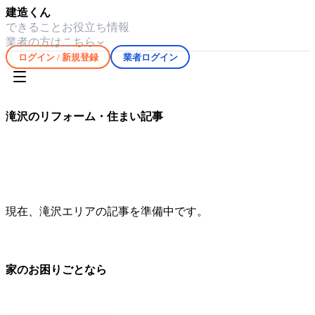
建造くん
できること
お役立ち情報
業者の方はこちら
ログイン / 新規登録
業者ログイン
ホーム
お役立ち情報
滝沢
滝沢
のリフォーム・住まい記事
滝沢
エリアの気候や住宅事情に合わせたリフォーム・修繕情
報を
0
件掲載しています。
現在、
滝沢
エリアの記事を準備中です。
家のお困りごとなら
地元の職人さんに、手数料ゼロで直接ご依頼いただけます