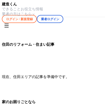
建造くん
できること
お役立ち情報
業者の方はこちら
ログイン / 新規登録
業者ログイン
ホーム
お役立ち情報
住田
住田
のリフォーム・住まい記事
住田
エリアの気候や住宅事情に合わせたリフォーム・修繕情
現在、
住田
エリアの記事を準備中です。
家のお困りごとなら