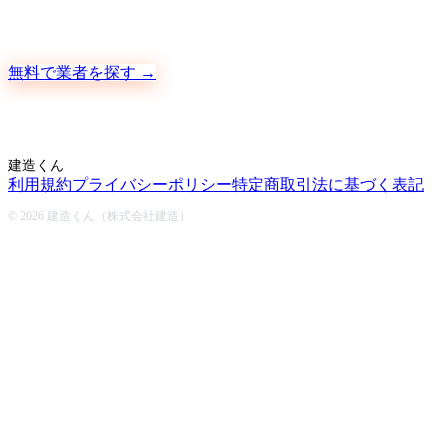
地元の職人さんに、手数料ゼロで直接ご依頼いただけます
無料で業者を探す →
建造くん
利用規約
プライバシーポリシー
特定商取引法に基づく表記
© 2026 建造くん（株式会社建造）