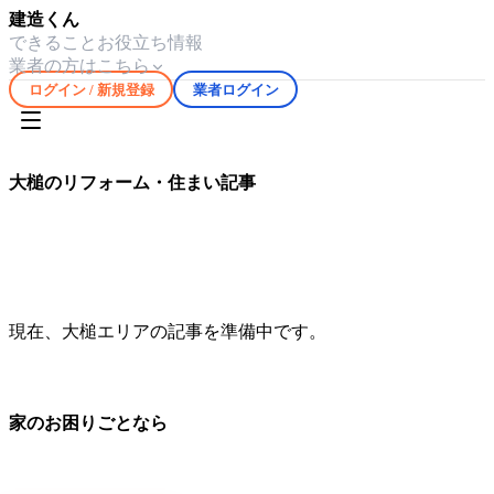
建造くん
できること
お役立ち情報
業者の方はこちら
ログイン / 新規登録
業者ログイン
ホーム
お役立ち情報
大槌
大槌
のリフォーム・住まい記事
大槌
エリアの気候や住宅事情に合わせたリフォーム・修繕情
報を
0
件掲載しています。
現在、
大槌
エリアの記事を準備中です。
家のお困りごとなら
地元の職人さんに、手数料ゼロで直接ご依頼いただけます