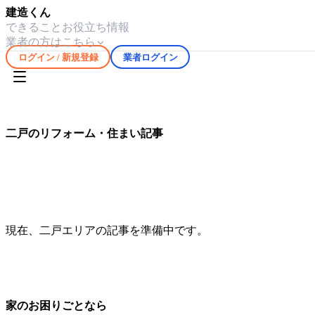
建造くん
できること
お役立ち情報
業者の方はこちら
ログイン / 新規登録
業者ログイン
ホーム
お役立ち情報
二戸
二戸
のリフォーム・住まい記事
二戸
エリアの気候や住宅事情に合わせたリフォーム・修繕情
現在、
二戸
エリアの記事を準備中です。
家のお困りごとなら