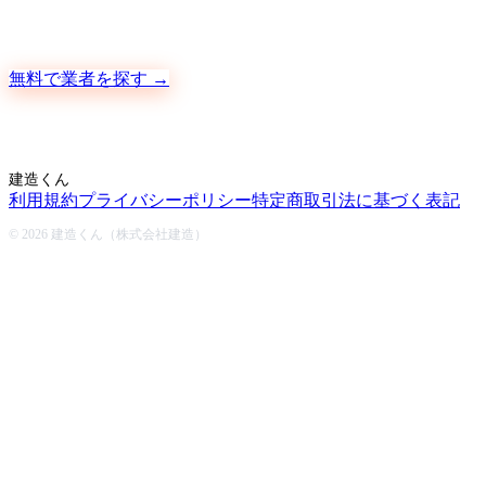
地元の職人さんに、手数料ゼロで直接ご依頼いただけます
無料で業者を探す →
建造くん
利用規約
プライバシーポリシー
特定商取引法に基づく表記
© 2026 建造くん（株式会社建造）