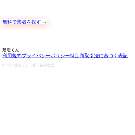
地元の職人さんに、手数料ゼロで直接ご依頼いただけます
無料で業者を探す →
建造くん
利用規約
プライバシーポリシー
特定商取引法に基づく表記
© 2026 建造くん（株式会社建造）