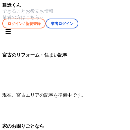
建造くん
できること
お役立ち情報
業者の方はこちら
ログイン / 新規登録
業者ログイン
ホーム
お役立ち情報
宮古
宮古
のリフォーム・住まい記事
宮古
エリアの気候や住宅事情に合わせたリフォーム・修繕情
現在、
宮古
エリアの記事を準備中です。
家のお困りごとなら