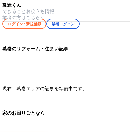
建造くん
できること
お役立ち情報
業者の方はこちら
ログイン / 新規登録
業者ログイン
ホーム
お役立ち情報
葛巻
葛巻
のリフォーム・住まい記事
葛巻
エリアの気候や住宅事情に合わせたリフォーム・修繕情
報を
0
件掲載しています。
現在、
葛巻
エリアの記事を準備中です。
家のお困りごとなら
地元の職人さんに、手数料ゼロで直接ご依頼いただけます