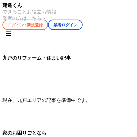
建造くん
できること
お役立ち情報
業者の方はこちら
ログイン / 新規登録
業者ログイン
ホーム
お役立ち情報
九戸
九戸
のリフォーム・住まい記事
九戸
エリアの気候や住宅事情に合わせたリフォーム・修繕情
現在、
九戸
エリアの記事を準備中です。
家のお困りごとなら