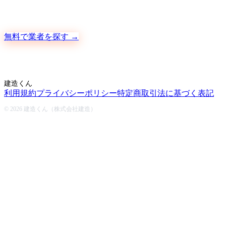
地元の職人さんに、手数料ゼロで直接ご依頼いただけます
無料で業者を探す →
建造くん
利用規約
プライバシーポリシー
特定商取引法に基づく表記
© 2026 建造くん（株式会社建造）