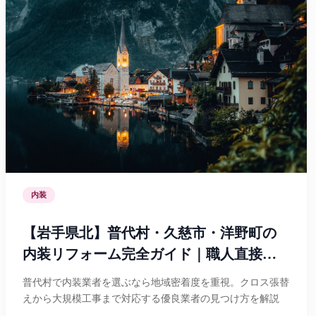
内装
【岩手県北】普代村・久慈市・洋野町の
内装リフォーム完全ガイド｜職人直接マ
ッチング・中間マージン0円で費用を抑え
普代村で内装業者を選ぶなら地域密着度を重視。クロス張替
る方法
えから大規模工事まで対応する優良業者の見つけ方を解説