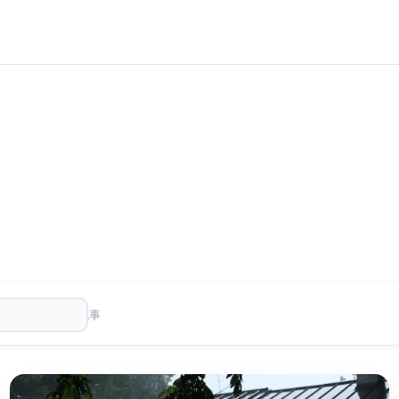
報を
300
件掲載しています。
300
件の記事