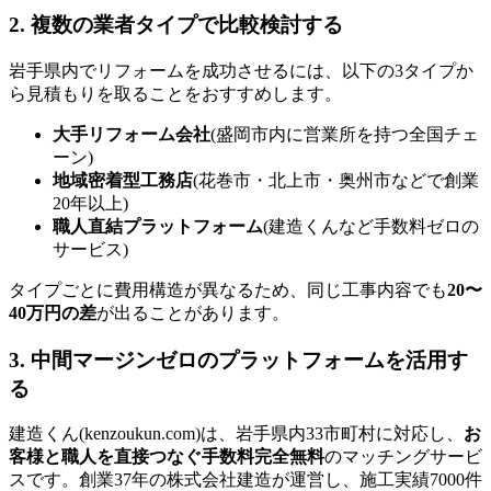
2. 複数の業者タイプで比較検討する
岩手県内でリフォームを成功させるには、以下の3タイプか
ら見積もりを取ることをおすすめします。
大手リフォーム会社
(盛岡市内に営業所を持つ全国チェ
ーン)
地域密着型工務店
(花巻市・北上市・奥州市などで創業
20年以上)
職人直結プラットフォーム
(建造くんなど手数料ゼロの
サービス)
タイプごとに費用構造が異なるため、同じ工事内容でも
20〜
40万円の差
が出ることがあります。
3. 中間マージンゼロのプラットフォームを活用す
る
建造くん(kenzoukun.com)は、岩手県内33市町村に対応し、
お
客様と職人を直接つなぐ手数料完全無料
のマッチングサービ
スです。創業37年の株式会社建造が運営し、施工実績7000件