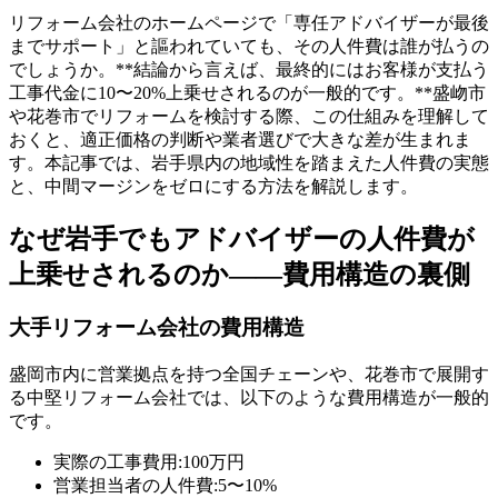
リフォーム会社のホームページで「専任アドバイザーが最後
までサポート」と謳われていても、その人件費は誰が払うの
でしょうか。**結論から言えば、最終的にはお客様が支払う
工事代金に10〜20%上乗せされるのが一般的です。**盛岉市
や花巻市でリフォームを検討する際、この仕組みを理解して
おくと、適正価格の判断や業者選びで大きな差が生まれま
す。本記事では、岩手県内の地域性を踏まえた人件費の実態
と、中間マージンをゼロにする方法を解説します。
なぜ岩手でもアドバイザーの人件費が
上乗せされるのか――費用構造の裏側
大手リフォーム会社の費用構造
盛岡市内に営業拠点を持つ全国チェーンや、花巻市で展開す
る中堅リフォーム会社では、以下のような費用構造が一般的
です。
実際の工事費用:100万円
営業担当者の人件費:5〜10%