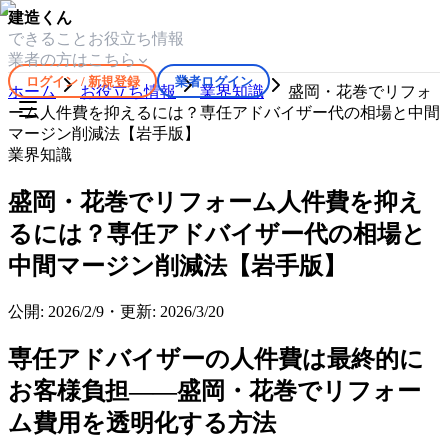
建造くん
できること
お役立ち情報
業者の方はこちら
ログイン / 新規登録
業者ログイン
ホーム
お役立ち情報
業界知識
盛岡・花巻でリフォ
ーム人件費を抑えるには？専任アドバイザー代の相場と中間
マージン削減法【岩手版】
業界知識
盛岡・花巻でリフォーム人件費を抑え
るには？専任アドバイザー代の相場と
中間マージン削減法【岩手版】
公開:
2026/2/9
・
更新:
2026/3/20
専任アドバイザーの人件費は最終的に
お客様負担――盛岡・花巻でリフォー
ム費用を透明化する方法