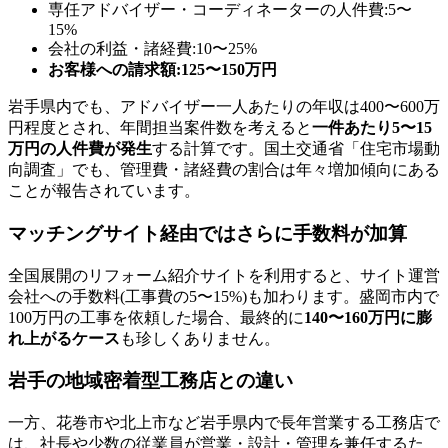
専任アドバイザー・コーディネーターの人件費:5〜
15%
会社の利益・諸経費:10〜25%
お客様への請求額:125〜150万円
岩手県内でも、アドバイザー一人あたりの年収は400〜600万
円程度とされ、年間担当案件数を考えると
一件あたり5〜15
万円の人件費が発生
する計算です。国土交通省「住宅市場動
向調査」でも、管理費・諸経費の割合は年々増加傾向にある
ことが報告されています。
マッチングサイト経由ではさらに手数料が加算
全国展開のリフォーム紹介サイトを利用すると、サイト運営
会社への手数料(工事費の5〜15%)も加わります。盛岡市内で
100万円の工事を依頼した場合、最終的に
140〜160万円に膨
れ上がるケース
も珍しくありません。
岩手の地域密着型工務店との違い
一方、花巻市や北上市など岩手県内で長年営業する工務店で
は、社長や少数の従業員が営業・設計・管理を兼任するた