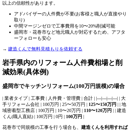
以上の信頼性があります。
アドバイザーの人件費が不要(お客様と職人が直接やり
取り)
中間マージンゼロで工事費用を10〜20%削減可能
盛岡市・花巻市など地元職人が対応するため、アフタ
ーフォローも安心
→
建造くんで無料見積もりを依頼する
岩手県内のリフォーム人件費相場と削
減効果(具体例)
盛岡市でキッチンリフォーム(100万円規模)の場合
| 業者タイプ | 工事費 | 人件費・管理費 | 合計 | |---|---|---|---| | 大
手リフォーム会社 | 100万円 | 25〜50万円 |
125〜150万円
| | 地
域密着型工務店 | 100万円 | 10〜20万円 |
110〜120万円
| | 建造
くん(職人直結) | 100万円 | 0円 |
100万円
|
花巻市で同規模の工事を行う場合も、
建造くんを利用すれば