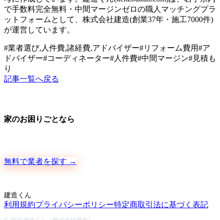
で手数料完全無料・中間マージンゼロの職人マッチングプラ
ットフォームとして、株式会社建造(創業37年・施工7000件)
が運営しています。
#
業者選び,人件費,諸経費,アドバイザー
#
リフォーム費用
#
ア
ドバイザー
#
コーディネーター
#
人件費
#
中間マージン
#
見積も
り
記事一覧へ戻る
家のお困りごとなら
地元の職人さんに、手数料ゼロで直接ご依頼いただけます
無料で業者を探す →
建造くん
利用規約
プライバシーポリシー
特定商取引法に基づく表記