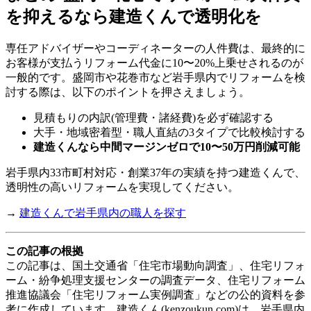
を抑えるなら建造くんで透明化を
専任アドバイザーやコーディネーターの人件費は、最終的に
お客様が支払うリフォーム代金に10〜20%上乗せされるのが
一般的です。盛岡市や花巻市など岩手県内でリフォームを検
討する際は、以下のポイントを押さえましょう。
見積もりの内訳(管理費・諸経費)を必ず確認する
大手・地域密着型・職人直結の3タイプで比較検討する
建造くんなら中間マージンゼロで10〜50万円削減可能
岩手県内33市町村対応・創業37年の実績を持つ建造くんで、
透明性の高いリフォームを実現してください。
→
建造くんで岩手県内の職人を探す
この記事の根拠
この記事は、国土交通省「住宅市場動向調査」、住宅リフォ
ーム・紛争処理支援センターの調査データ、住宅リフォーム
推進協議会「住宅リフォーム実例調査」などの公的資料を参
考に作成しています。建造くん(kenzoukun.com)は、岩手県内